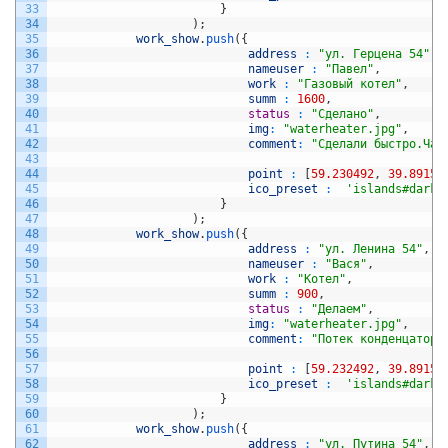
33
}
34
)
;
35
work_show
.
push
(
{
36
address
:
"ул. Герцена 54"
,
37
nameuser
:
"Павел"
,
38
work
:
"Газовый котел"
,
39
summ
:
1600
,
40
status
:
"Сделано"
,
41
img
:
"waterheater.jpg"
,
42
comment
:
"Сделали быстро.Чае
43
44
point
:
[
59.230492
,
39.89156
45
ico_preset
:
'islands#darkG
46
}
47
)
;
48
work_show
.
push
(
{
49
address
:
"ул. Ленина 54"
,
50
nameuser
:
"Вася"
,
51
work
:
"Котел"
,
52
summ
:
900
,
53
status
:
"Делаем"
,
54
img
:
"waterheater.jpg"
,
55
comment
:
"Потек конденцатор.
56
57
point
:
[
59.232492
,
39.89156
58
ico_preset
:
'islands#darkG
59
}
60
)
;
61
work_show
.
push
(
{
62
address
:
"ул. Путина 54"
,