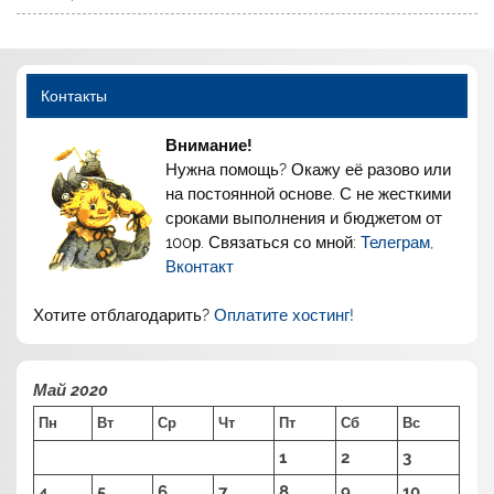
Контакты
Внимание!
Нужна помощь? Окажу её разово или
на постоянной основе. С не жесткими
сроками выполнения и бюджетом от
100р. Связаться со мной:
Телеграм
,
Вконтакт
Хотите отблагодарить?
Оплатите хостинг!
Май 2020
Пн
Вт
Ср
Чт
Пт
Сб
Вс
1
2
3
4
5
6
7
8
9
10