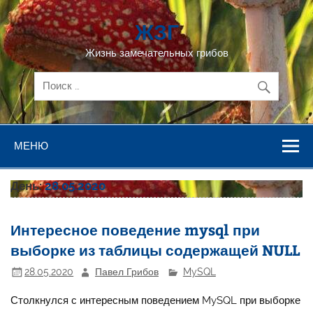
Перейти
к
ЖЗГ
содержимому
Жизнь замечательных грибов
МЕНЮ
День:
28.05.2020
Интересное поведение mysql при
выборке из таблицы содержащей NULL
28.05.2020
Павел Грибов
MySQL
Столкнулся с интересным поведением MySQL при выборке