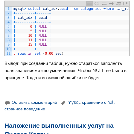
1
mysql
>
select 
cat_idx
,
uuid 
from 
categories 
where 
tar_id
=
1
2
+
--
--
--
--
-
+
--
--
--
+
3
|
cat_idx
|
uuid
|
4
+
--
--
--
--
-
+
--
--
--
+
5
|
0
|
NULL
|
6
|
5
|
NULL
|
7
|
10
|
NULL
|
8
|
11
|
NULL
|
9
|
15
|
NULL
|
10
+
--
--
--
--
-
+
--
--
--
+
11
5
rows 
in
set
(
0.00
sec
)
Вывод: при создании таблиц нужно стараться заполнять
поля значениями «по умолчанию». Чтобы NULL не было в
принципе. Тогда и возможной ошибки не будет.
Оставить комментарий
mysql
,
сравнение с null
,
странное поведение
Наложение выполненных услуг на
Яндекс.Карты