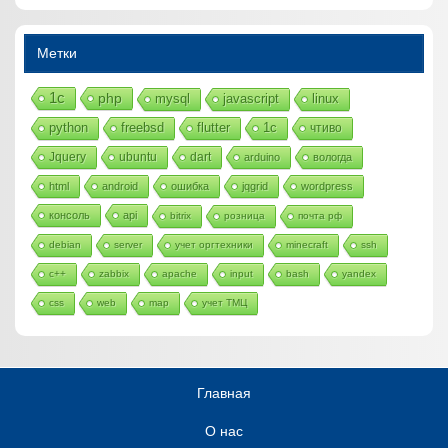
Метки
1с
php
mysql
javascript
linux
python
freebsd
flutter
1c
чтиво
Jquery
ubuntu
dart
arduino
вологда
html
android
ошибка
jqgrid
wordpress
консоль
api
bitrix
розница
почта рф
debian
server
учет оргтехники
minecraft
ssh
c++
zabbix
apache
input
bash
yandex
css
web
map
учет ТМЦ
Главная
О нас