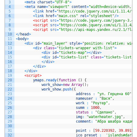
3
<
meta 
charset
=
"UTF-8"
>
4
<
meta 
name
=
"viewport"
content
=
"width=device-width, i
5
<
link 
href
=
"https://code.jquery.com/ui/1.11.4/th
6
<
link 
href
=
"main.css"
rel
=
"stylesheet"
/
>
7
<script 
src
=
"https://code.jquery.com/jquery-3.4.
8
<script 
src
=
"https://code.jquery.com/ui/1.11.4/j
9
<script 
src
=
"https://api-maps.yandex.ru/2.1/?lan
10
<
/
head
>
11
<
body
>
12
<
div 
id
=
"main_layer"
style
=
"position: relative; widt
13
<
div 
class
=
"tickets-wrapper with-list"
>
14
<
div 
id
=
"tickets-map"
>
<
/
div
>
15
<
div 
id
=
"tickets-list"
class
=
"tickets-list"
>
16
<
/
div
>
17
<
/
div
>
18
<
/
div
>
19
<script>
20
ymaps
.
ready
(
function
(
)
{
21
work_show
=
new
Array
(
)
;
22
work_show
.
push
(
{
23
address
:
"ул. Герцена 60"
,
24
nameuser
:
"Вася"
,
25
work
:
"Роутер"
,
26
summ
:
1000
,
27
status
:
"Сделано"
,
28
img
:
"waterheater.jpg"
,
29
comment
:
"Абра швабра кадабр
30
31
point
:
[
59.220392
,
39.89156
32
ico_preset
:
'islands#darkG