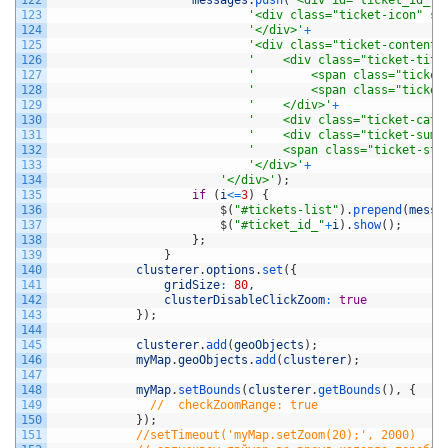
123
'<div class="ticket-icon" st
124
'</div>'
+
125
'<div class="ticket-content"
126
'    <div class="ticket-titl
127
'        <span class="ticket
128
'        <span class="ticket
129
'    </div>'
+
130
'    <div class="ticket-cate
131
'    <div class="ticket-sum"
132
'    <span class="ticket-sta
133
'</div>'
+
134
'</div>'
)
;
135
if
(
i
<=
3
)
{
136
$
(
"#tickets-list"
)
.
prepend
(
messa
137
$
(
"#ticket_id_"
+
i
)
.
show
(
)
;
138
}
;
139
}
140
clusterer
.
options
.
set
(
{
141
gridSize
:
80
,
142
clusterDisableClickZoom
:
true
143
}
)
;
144
145
clusterer
.
add
(
geoObjects
)
;
146
myMap
.
geoObjects
.
add
(
clusterer
)
;
147
148
myMap
.
setBounds
(
clusterer
.
getBounds
(
)
,
{
149
//  checkZoomRange: true
150
}
)
;
151
//setTimeout('myMap.setZoom(20);', 2000)    