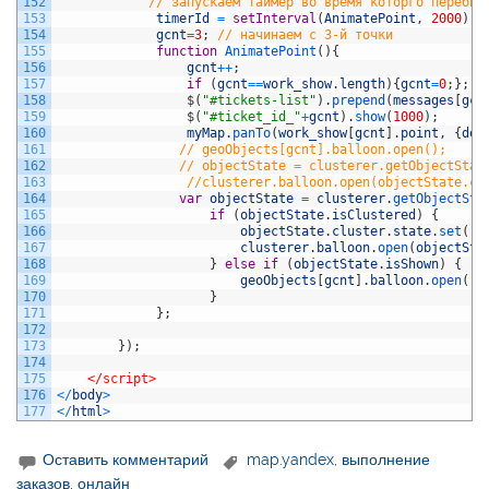
152
// запускаем таймер во время которго перебир
153
timerId
=
setInterval
(
AnimatePoint
,
2000
)
;
154
gcnt
=
3
;
// начинаем с 3-й точки
155
function
AnimatePoint
(
)
{
156
gcnt
++
;
157
if
(
gcnt
==
work_show
.
length
)
{
gcnt
=
0
;
}
;
158
$
(
"#tickets-list"
)
.
prepend
(
messages
[
gcn
159
$
(
"#ticket_id_"
+
gcnt
)
.
show
(
1000
)
;
160
myMap
.
panTo
(
work_show
[
gcnt
]
.
point
,
{
del
161
// geoObjects[gcnt].balloon.open();
162
// objectState = clusterer.getObjectStat
163
//clusterer.balloon.open(objectState.cl
164
var
objectState
=
clusterer
.
getObjectSta
165
if
(
objectState
.
isClustered
)
{
166
objectState
.
cluster
.
state
.
set
(
'a
167
clusterer
.
balloon
.
open
(
objectSta
168
}
else
if
(
objectState
.
isShown
)
{
169
geoObjects
[
gcnt
]
.
balloon
.
open
(
)
;
170
}
171
}
;
172
173
}
)
;
174
175
</script>
176
<
/
body
>
177
<
/
html
>
Оставить комментарий
map.yandex
,
выполнение
заказов
,
онлайн