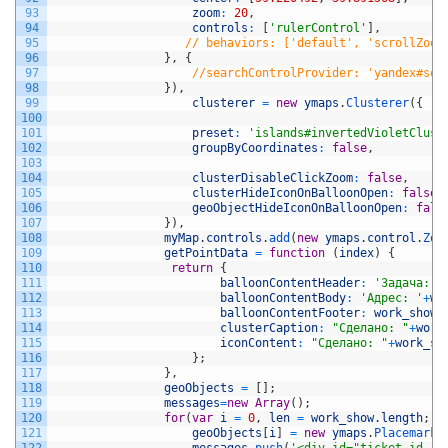
93
zoom
:
20
,
94
controls
:
[
'rulerControl'
]
,
95
// behaviors: ['default', 'scrollZoom
96
}
,
{
97
//searchControlProvider: 'yandex#sea
98
}
)
,
99
clusterer
=
new
ymaps
.
Clusterer
(
{
100
101
preset
:
'islands#invertedVioletClust
102
groupByCoordinates
:
false
,
103
104
clusterDisableClickZoom
:
false
,
105
clusterHideIconOnBalloonOpen
:
false
,
106
geoObjectHideIconOnBalloonOpen
:
fals
107
}
)
,
108
myMap
.
controls
.
add
(
new
ymaps
.
control
.
Zoo
109
getPointData
=
function
(
index
)
{
110
return
{
111
balloonContentHeader
:
'Задача: '
112
balloonContentBody
:
'Адрес: '
+
wo
113
balloonContentFooter
:
work_show
[
114
clusterCaption
:
"Сделано: "
+
work
115
iconContent
:
"Сделано: "
+
work_sh
116
}
;
117
}
,
118
geoObjects
=
[
]
;
119
messages
=
new
Array
(
)
;
120
for
(
var
i
=
0
,
len
=
work_show
.
length
;
i
121
geoObjects
[
i
]
=
new
ymaps
.
Placemark
(
122
messages
.
push
(
'<div id="ticket_id_'
+