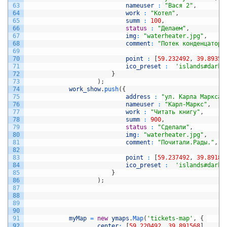
63
nameuser
:
"Вася 2"
,
64
work
:
"Котел"
,
65
summ
:
100
,
66
status
:
"Делаем"
,
67
img
:
"waterheater.jpg"
,
68
comment
:
"Потек конденцатор.
69
70
point
:
[
59.232492
,
39.89356
71
ico_preset
:
'islands#darkG
72
}
73
)
;
74
work_show
.
push
(
{
75
address
:
"ул. Карла Маркса 
76
nameuser
:
"Карл-Маркс"
,
77
work
:
"Читать книгу"
,
78
summ
:
900
,
79
status
:
"Сделали"
,
80
img
:
"waterheater.jpg"
,
81
comment
:
"Почитали.Рады."
,
82
83
point
:
[
59.237492
,
39.89186
84
ico_preset
:
'islands#darkG
85
}
86
)
;
87
88
89
90
91
myMap
=
new
ymaps
.
Map
(
'tickets-map'
,
{
92
center
:
[
59.220492
,
39.891568
]
,