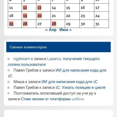
11
12
13
14
15
16
17
18
19
20
21
22
23
24
25
26
27
28
29
30
31
« Апр
Июн »
Свежие комментарии
ngdream
к записи
Lazarus: получение текущего
логина пользователя
Павел Грибов
к записи
ИИ для написания кода для
1С
Миша
к записи
ИИ для написания кода для 1С
Павел Грибов
к записи
1С: Узнать позицию в цикле
Полтзователь оплативший доступ на учи ру
к
записи
Спам звонки от платформы uchi.ru