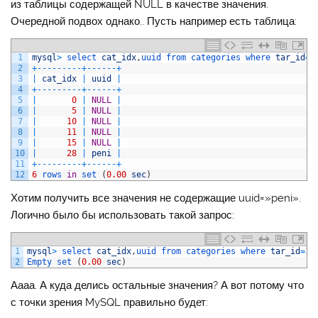
из таблицы содержащей NULL в качестве значения.
Очередной подвох однако.. Пусть например есть таблица:
1
mysql
>
select 
cat_idx
,
uuid 
from 
categories 
where 
tar_id
=
1
2
+
--
--
--
--
-
+
--
--
--
+
3
|
cat_idx
|
uuid
|
4
+
--
--
--
--
-
+
--
--
--
+
5
|
0
|
NULL
|
6
|
5
|
NULL
|
7
|
10
|
NULL
|
8
|
11
|
NULL
|
9
|
15
|
NULL
|
10
|
28
|
peni
|
11
+
--
--
--
--
-
+
--
--
--
+
12
6
rows 
in
set
(
0.00
sec
)
Хотим получить все значения не содержащие uuid=»peni».
Логично было бы использовать такой запрос:
1
mysql
>
select 
cat_idx
,
uuid 
from 
categories 
where 
tar_id
=
10
2
Empty 
set
(
0.00
sec
)
Аааа. А куда делись остальные значения? А вот потому что
с точки зрения MySQL правильно будет: