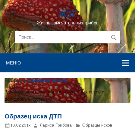
Перейти
к
ЖЗГ
содержимому
Жизнь замечательных грибов
МЕНЮ
Рубрика:
Образцы исков
Здесь расположены образцы судебных исков и
досудебных претензий
Образец иска ДТП
10.02.2013
Лариса Грибова
Образцы исков