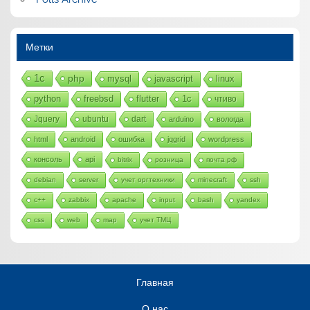
Метки
1с
php
mysql
javascript
linux
python
freebsd
flutter
1c
чтиво
Jquery
ubuntu
dart
arduino
вологда
html
android
ошибка
jqgrid
wordpress
консоль
api
bitrix
розница
почта рф
debian
server
учет оргтехники
minecraft
ssh
c++
zabbix
apache
input
bash
yandex
css
web
map
учет ТМЦ
Главная
О нас