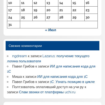
10
11
12
13
14
15
16
17
18
19
20
21
22
23
24
25
26
27
28
29
30
31
« Июл
Свежие комментарии
ngdream
к записи
Lazarus: получение текущего
логина пользователя
Павел Грибов
к записи
ИИ для написания кода для
1С
Миша
к записи
ИИ для написания кода для 1С
Павел Грибов
к записи
1С: Узнать позицию в цикле
Полтзователь оплативший доступ на учи ру
к
записи
Спам звонки от платформы uchi.ru