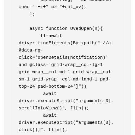
файл " +i+" из "+cnt_uv);            

    };

    async function UvedOpen(n){

        fl=await 
driver.findElements(By.xpath(".//a[
@data-ng-
click='openDetails(notification)' 
and @class='grid-wrap__col-lg-1 
grid-wrap__col-md-1 grid-wrap__col-
sm-1 grid-wrap__col-md-land-1 pad-
top-24 pad-bottom-24']"))        

         await 
driver.executeScript("arguments[0].
scrollIntoView()", fl[n]);

         await 
driver.executeScript("arguments[0].
click();", fl[n]);                
