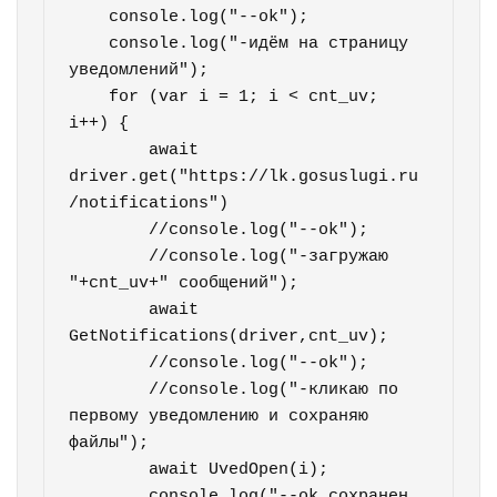
    console.log("--ok");

    console.log("-идём на страницу 
уведомлений");   

    for (var i = 1; i < cnt_uv; 
i++) {

        await 
driver.get("https://lk.gosuslugi.ru
/notifications")

        //console.log("--ok");        

        //console.log("-загружаю 
"+cnt_uv+" сообщений");           

        await 
GetNotifications(driver,cnt_uv);         

        //console.log("--ok");        

        //console.log("-кликаю по 
первому уведомлению и сохраняю 
файлы");           

        await UvedOpen(i);

        console.log("--ok сохранен 