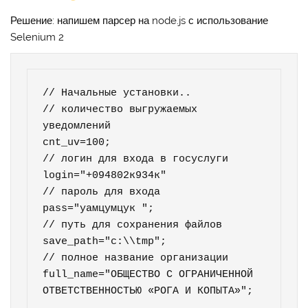
Решение: напишем парсер на node.js с использование
Selenium 2
// Начальные установки..

// количество выгружаемых 
уведомлений

cnt_uv=100;

// логин для входа в госуслуги

login="+094802к934к"

// пароль для входа 

pass="уамцумцук ";

// путь для сохранения файлов

save_path="c:\\tmp";

// полное название организации

full_name="ОБЩЕСТВО С ОГРАНИЧЕННОЙ 
ОТВЕТСТВЕННОСТЬЮ «РОГА И КОПЫТА»";
