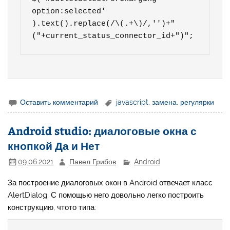
option:selected' 
).text().replace(/\(.+\)/,'')+"
("+current_status_connector_id+")";
Оставить комментарий
javascript
,
замена
,
регулярки
Android studio: диалоговые окна с
кнопкой Да и Нет
09.06.2021
Павел Грибов
Android
За построение диалоговых окон в Android отвечает класс
AlertDialog. С помощью него довольно легко построить
конструкцию, чтото типа: