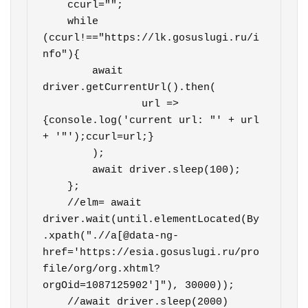
    ccurl="";

    while 
(ccurl!=="https://lk.gosuslugi.ru/i
nfo"){

        await 
driver.getCurrentUrl().then(

                url => 
{console.log('current url: "' + url 
+ '"');ccurl=url;}

        );

        await driver.sleep(100);

    };

    //elm= await 
driver.wait(until.elementLocated(By
.xpath(".//a[@data-ng-
href='https://esia.gosuslugi.ru/pro
file/org/org.xhtml?
orgOid=1087125902']"), 30000));            

    //await driver.sleep(2000) 
