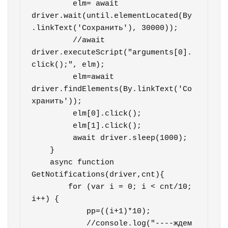
         elm= await 
driver.wait(until.elementLocated(By
.linkText('Сохранить'), 30000));        

         //await 
driver.executeScript("arguments[0].
click();", elm);

         elm=await 
driver.findElements(By.linkText('Со
хранить'));

         elm[0].click();

         elm[1].click();  

         await driver.sleep(1000);

    }

    async function 
GetNotifications(driver,cnt){ 

        for (var i = 0; i < cnt/10; 
i++) {

            pp=((i+1)*10);

            //console.log("----ждем 