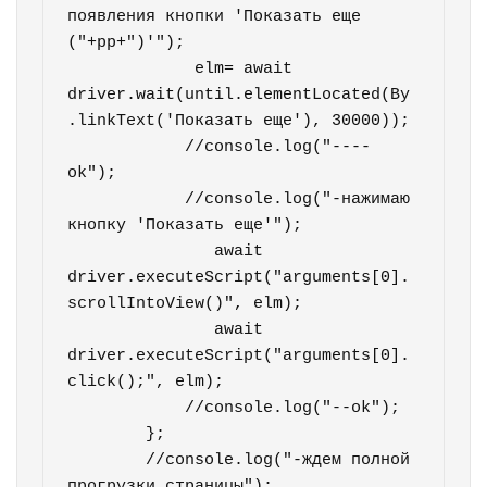
появления кнопки 'Показать еще 
("+pp+")'");        

             elm= await 
driver.wait(until.elementLocated(By
.linkText('Показать еще'), 30000));        

            //console.log("----
ok");

            //console.log("-нажимаю 
кнопку 'Показать еще'");       

               await 
driver.executeScript("arguments[0].
scrollIntoView()", elm);

               await 
driver.executeScript("arguments[0].
click();", elm);

            //console.log("--ok");

        };     

        //console.log("-ждем полной 
прогрузки страницы");       
