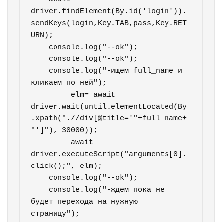
driver.findElement(By.id('login')).
sendKeys(login,Key.TAB,pass,Key.RET
URN);

    console.log("--ok");

    console.log("--ok");

    console.log("-ищем full_name и 
кликаем по ней");   

         elm= await 
driver.wait(until.elementLocated(By
.xpath(".//div[@title='"+full_name+
"']"), 30000));        

         await 
driver.executeScript("arguments[0].
click();", elm);        

    console.log("--ok");

    console.log("-ждем пока не 
будет перехода на нужную 
страницу");           
