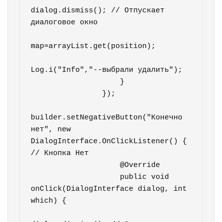
dialog.dismiss(); // Отпускает 
диалоговое окно

map=arrayList.get(position);

Log.i("Info","--выбрали удалить");

                    }

                });

builder.setNegativeButton("Конечно 
нет", new 
DialogInterface.OnClickListener() { 
// Кнопка Нет

                    @Override

                    public void 
onClick(DialogInterface dialog, int 
which) {
