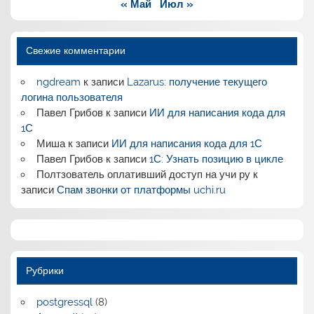
« Май
Июл »
Свежие комментарии
ngdream
к записи
Lazarus: получение текущего
логина пользователя
Павел Грибов
к записи
ИИ для написания кода для
1С
Миша
к записи
ИИ для написания кода для 1С
Павел Грибов
к записи
1С: Узнать позицию в цикле
Полтзователь оплативший доступ на учи ру
к
записи
Спам звонки от платформы uchi.ru
Рубрики
postgressql
(8)