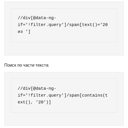
//div[@data-ng-
if='!filter.query']/span[text()='20 
из ']
Поиск по части текста:
//div[@data-ng-
if='!filter.query']/span[contains(t
ext(), '20')]