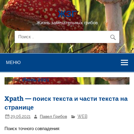
Перейти
к
ЖЗГ
содержимому
Жизнь замечательных грибов
МЕНЮ
Месяц:
Июнь 2021
Xpath — поиск текста и части текста на
странице
29.06.2021
Павел Грибов
WEB
Поиск точного совпадения: