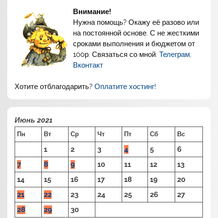
Внимание!
Нужна помощь? Окажу её разово или
на постоянной основе. С не жесткими
сроками выполнения и бюджетом от
100р. Связаться со мной:
Телеграм
,
Вконтакт
Хотите отблагодарить?
Оплатите хостинг!
Июнь 2021
Пн
Вт
Ср
Чт
Пт
Сб
Вс
1
2
3
4
5
6
7
8
9
10
11
12
13
14
15
16
17
18
19
20
21
22
23
24
25
26
27
28
29
30