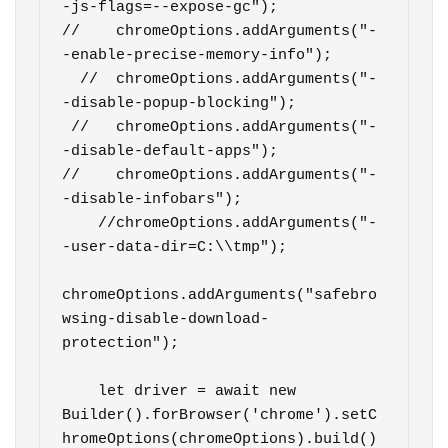
-js-flags=--expose-gc");

//    chromeOptions.addArguments("-
-enable-precise-memory-info");

  //  chromeOptions.addArguments("-
-disable-popup-blocking");

 //   chromeOptions.addArguments("-
-disable-default-apps");

//    chromeOptions.addArguments("-
-disable-infobars");

    //chromeOptions.addArguments("-
-user-data-dir=C:\\tmp");

chromeOptions.addArguments("safebro
wsing-disable-download-
protection");

    let driver = await new 
Builder().forBrowser('chrome').setC
hromeOptions(chromeOptions).build()