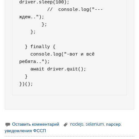
driver.sleep(100);

          //  console.log("---
ждем..");

        };      

    };    

  } finally {    

    console.log("-вот и всё 
ребята..");

    await driver.quit();

  }

Оставить комментарий
nodejs
,
selenium
,
парсер
,
уведомления ФССП