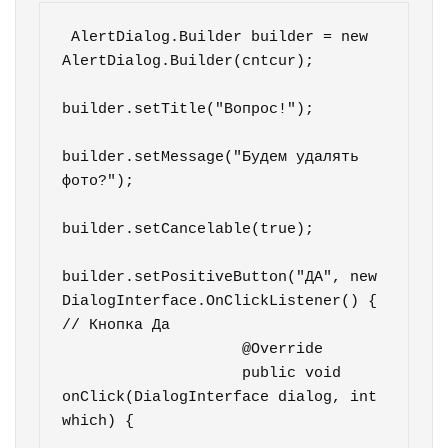
 AlertDialog.Builder builder = new 
AlertDialog.Builder(cntcur);

builder.setTitle("Вопрос!");

builder.setMessage("Будем удалять 
фото?");

builder.setCancelable(true);

builder.setPositiveButton("ДА", new 
DialogInterface.OnClickListener() { 
// Кнопка Да

                    @Override

                    public void 
onClick(DialogInterface dialog, int 
which) {
