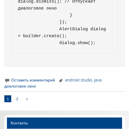
dialog.dismiss(); // Отпускает 
диалоговое окно

                    }

                });

                AlertDialog dialog 
= builder.create();

                dialog.show();
Оставить комментарий
android studio
,
java
,
диалоговое окно
1
2
»
Контакты