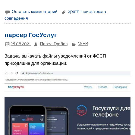
Оставить комментарий
xpath
,
поиск текста
,
совпадения
парсер ГосУслуг
28.06.2021
Павел Грибов
WEB
Задача: выкачать файлы уведомлений от ФССП
приходящие для организации.