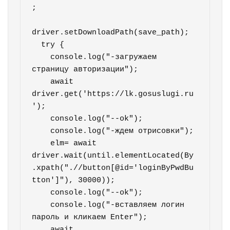
;

driver.setDownloadPath(save_path);

  try {            

    console.log("-загружаем 
страницу авторизации");

    await 
driver.get('https://lk.gosuslugi.ru
');

    console.log("--ok");

    console.log("-ждем отрисовки");   

    elm= await 
driver.wait(until.elementLocated(By
.xpath(".//button[@id='loginByPwdBu
tton']"), 30000));            

    console.log("--ok");

    console.log("-вставляем логин 
пароль и кликаем Enter");   

    await 