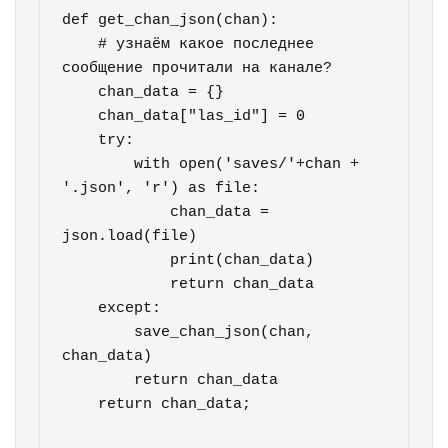
def get_chan_json(chan):

    # узнаём какое последнее 
сообщение прочитали на канале?

    chan_data = {}

    chan_data["las_id"] = 0

    try:

        with open('saves/'+chan + 
'.json', 'r') as file:

            chan_data = 
json.load(file)

            print(chan_data)

            return chan_data

    except:

        save_chan_json(chan, 
chan_data)

        return chan_data

    return chan_data;
