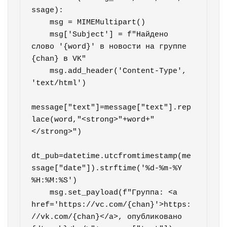
ssage):

    msg = MIMEMultipart()

    msg['Subject'] = f"Найдено 
слово '{word}' в новости на группе 
{chan} в VK"

    msg.add_header('Content-Type', 
'text/html')

message["text"]=message["text"].rep
lace(word,"<strong>"+word+"
</strong>")

dt_pub=datetime.utcfromtimestamp(me
ssage["date"]).strftime('%d-%m-%Y 
%H:%M:%S')

    msg.set_payload(f"Группа: <a 
href='https://vc.com/{chan}'>https:
//vk.com/{chan}</a>, опубликовано 