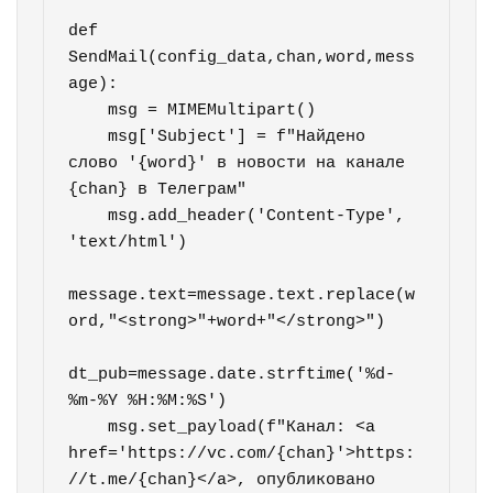
def 
SendMail(config_data,chan,word,mess
age):

    msg = MIMEMultipart()

    msg['Subject'] = f"Найдено 
слово '{word}' в новости на канале 
{chan} в Телеграм"

    msg.add_header('Content-Type', 
'text/html')

message.text=message.text.replace(w
ord,"<strong>"+word+"</strong>")

dt_pub=message.date.strftime('%d-
%m-%Y %H:%M:%S')

    msg.set_payload(f"Канал: <a 
href='https://vc.com/{chan}'>https:
//t.me/{chan}</a>, опубликовано 