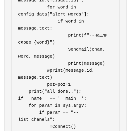
message_id:{message.id}")

           for word in 
config_data["alert_words"]:

               if word in 
message.text:

                   print(f"--нашли 
слово {word}")

                   SendMail(chan, 
word, message)

                   print(message)

           #print(message.id, 
message.text)

           poz=poz+1

    print("all done..");

if __name__ == '__main__':

    for param in sys.argv:

        if param == "--
list_chanels":

            TConnect()
