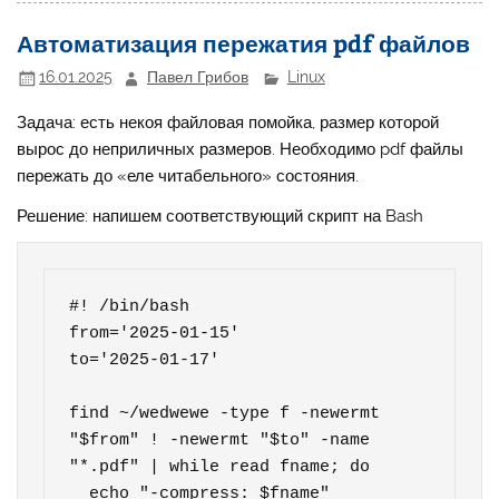
Автоматизация пережатия pdf файлов
16.01.2025
Павел Грибов
Linux
Задача: есть некоя файловая помойка, размер которой
вырос до неприличных размеров. Необходимо pdf файлы
пережать до «еле читабельного» состояния.
Решение: напишем соответствующий скрипт на Bash
#! /bin/bash

from='2025-01-15'

to='2025-01-17'

find ~/wedwewe -type f -newermt 
"$from" ! -newermt "$to" -name 
"*.pdf" | while read fname; do

  echo "-compress: $fname"
