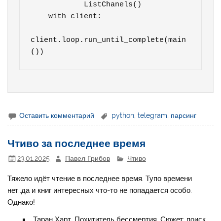
            ListChanels()

    with client:

client.loop.run_until_complete(main
())
Оставить комментарий
python
,
telegram
,
парсинг
Чтиво за последнее время
23.01.2025
Павел Грибов
Чтиво
Тяжело идёт чтение в последнее время. Тупо времени
нет..да и книг интересных что-то не попадается особо.
Однако!
Таран Харт. Похититель бессмертия. Сюжет: поиск