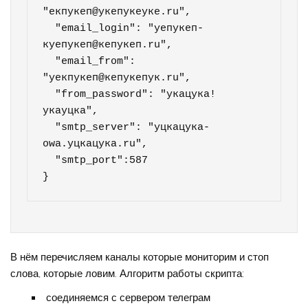
"екпукеп@укепукеуке.ru",

  "email_login": "уепукеп-
куепукеп@кепукеп.ru",

  "email_from": 
"уекпукеп@кепукепук.ru",

  "from_password": "укацука!
укауцка",

  "smtp_server": "уцкацука-
owa.уцкацука.ru",

  "smtp_port":587

}
В нём перечисляем каналы которые мониторим и стоп
слова, которые ловим. Алгоритм работы скрипта:
соединяемся с сервером телеграм