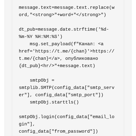
message.text=message.text.replace(w
ord,"<strong>"+word+"</strong>")

dt_pub=message.date.strftime('%d-
%m-%Y %H:%M:%S')

    msg.set_payload(f"Канал: <a 
href='https://t.me/{chan}'>https://
t.me/{chan}</a>, опубликовано 
{dt_pub}<hr/>"+message.text)

    smtpObj = 
smtplib.SMTP(config_data["smtp_serv
er"], config_data["smtp_port"])

    smtpObj.starttls()

smtpObj.login(config_data["email_lo
gin"], 
config_data["from_password"])
