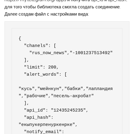
для того чтобы библиотека смогла создать соединение.
Далее создам файл с настройками вида:
{

  "chanels": [

    "rus_now_news","-1001237513492"

  ],

  "limit": 200,

  "alert_words": [

"кусь","мейнкун","бабки","лапландия
","рабочие","песель-акробат"

  ],

  "api_id": "12435245235",

  "api_hash": 
"екыпукерпенуркенрке",

  "notify_email": 