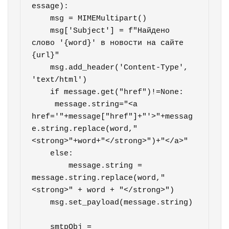
essage):

    msg = MIMEMultipart()

    msg['Subject'] = f"Найдено 
слово '{word}' в новости на сайте 
{url}"

    msg.add_header('Content-Type', 
'text/html')

    if message.get("href")!=None:

     message.string="<a 
href='"+message["href"]+"'>"+messag
e.string.replace(word,"
<strong>"+word+"</strong>")+"</a>"

    else:

        message.string = 
message.string.replace(word,"
<strong>" + word + "</strong>")

    msg.set_payload(message.string)

    smtpObj = 