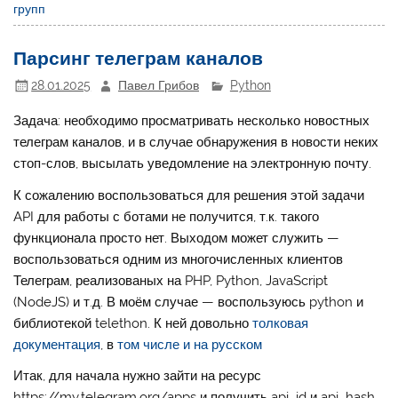
групп
Парсинг телеграм каналов
28.01.2025
Павел Грибов
Python
Задача: необходимо просматривать несколько новостных
телеграм каналов, и в случае обнаружения в новости неких
стоп-слов, высылать уведомление на электронную почту.
К сожалению воспользоваться для решения этой задачи
API для работы с ботами не получится, т.к. такого
функционала просто нет. Выходом может служить —
воспользоваться одним из многочисленных клиентов
Телеграм, реализованых на PHP, Python, JavaScript
(NodeJS) и т.д. В моём случае — воспользуюсь python и
библиотекой telethon. К ней довольно
толковая
документация
, в
том числе и на русском
Итак, для начала нужно зайти на ресурс
https://my.telegram.org/apps и получить api_id и api_hash,