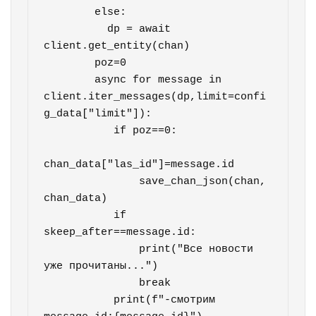
        else:

          dp = await 
client.get_entity(chan)

        poz=0

        async for message in 
client.iter_messages(dp,limit=confi
g_data["limit"]):

           if poz==0:

chan_data["las_id"]=message.id

               save_chan_json(chan, 
chan_data)

           if 
skeep_after==message.id:

               print("Все новости 
уже прочитаны...")

               break

           print(f"-смотрим 