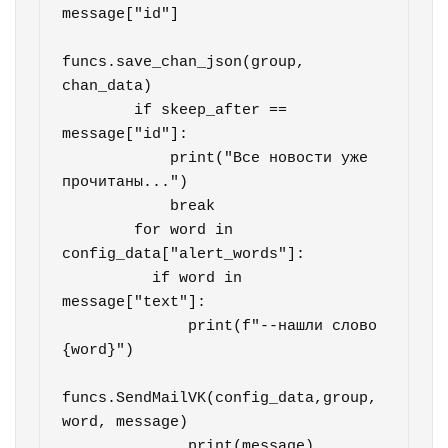
message["id"]

funcs.save_chan_json(group, 
chan_data)

        if skeep_after == 
message["id"]:

            print("Все новости уже 
прочитаны...")

            break

        for word in 
config_data["alert_words"]:

          if word in 
message["text"]:

              print(f"--нашли слово 
{word}")

funcs.SendMailVK(config_data,group, 
word, message)

              print(message)
