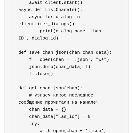
    await client.start()

async def ListChanels():

    async for dialog in 
client.iter_dialogs():

        print(dialog.name, 'has 
ID', dialog.id)

def save_chan_json(chan,chan_data):

    f = open(chan + '.json', "w+")

    json.dump(chan_data, f)

    f.close()

def get_chan_json(chan):

    # узнаём какое последнее 
сообщение прочитали на канале?

    chan_data = {}

    chan_data["las_id"] = 0

    try:

        with open(chan + '.json', 