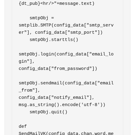
{dt_pub}<hr/>"+message.text)

    smtpObj = 
smtplib.SMTP(config_data["smtp_serv
er"], config_data["smtp_port"])

    smtpObj.starttls()

smtpObj.login(config_data["email_lo
gin"], 
config_data["from_password"])

smtpObj.sendmail(config_data["email
_from"], 
config_data["notify_email"], 
msg.as_string().encode('utf-8'))

    smtpObj.quit()

def 
SendMailVK(config_data,chan,word,me