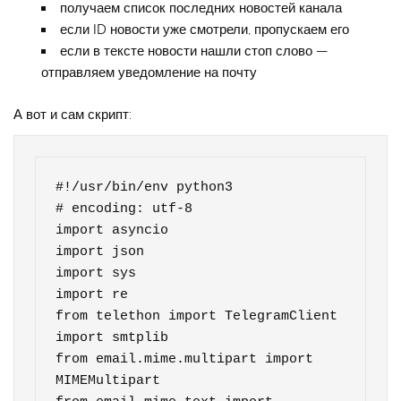
получаем список последних новостей канала
если ID новости уже смотрели, пропускаем его
если в тексте новости нашли стоп слово —
отправляем уведомление на почту
А вот и сам скрипт:
#!/usr/bin/env python3

# encoding: utf-8

import asyncio

import json

import sys

import re

from telethon import TelegramClient

import smtplib

from email.mime.multipart import 
MIMEMultipart
