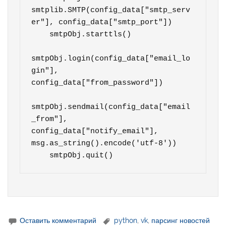
smtplib.SMTP(config_data["smtp_serv
er"], config_data["smtp_port"])

    smtpObj.starttls()

smtpObj.login(config_data["email_lo
gin"], 
config_data["from_password"])

smtpObj.sendmail(config_data["email
_from"], 
config_data["notify_email"], 
msg.as_string().encode('utf-8'))

    smtpObj.quit()
Оставить комментарий
python
,
vk
,
парсинг новостей