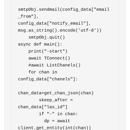
smtpObj.sendmail(config_data["email
_from"], 
config_data["notify_email"], 
msg.as_string().encode('utf-8'))

    smtpObj.quit()

async def main():

    print("-start")

    await TConnect()

    #await ListChanels()

    for chan in 
config_data["chanels"]:

chan_data=get_chan_json(chan)

        skeep_after = 
chan_data["las_id"]

        if "-" in chan:

          dp = await 
client.get_entity(int(chan))
