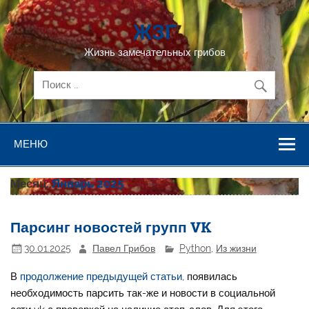
Перейти
к
ЖЗГ
содержимому
Жизнь замечательных грибов
МЕНЮ
Месяц:
Январь 2025
Парсинг новостей групп VK
30.01.2025
Павел Грибов
Python
,
Из жизни
В
продолжение предыдущей статьи
, появилась
необходимость парсить так-же и новости в социальной