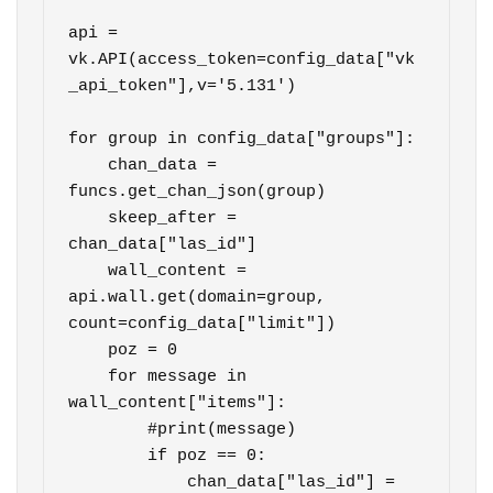
api = 
vk.API(access_token=config_data["vk
_api_token"],v='5.131')

for group in config_data["groups"]:

    chan_data = 
funcs.get_chan_json(group)

    skeep_after = 
chan_data["las_id"]

    wall_content = 
api.wall.get(domain=group, 
count=config_data["limit"])

    poz = 0

    for message in 
wall_content["items"]:

        #print(message)

        if poz == 0:

            chan_data["las_id"] = 