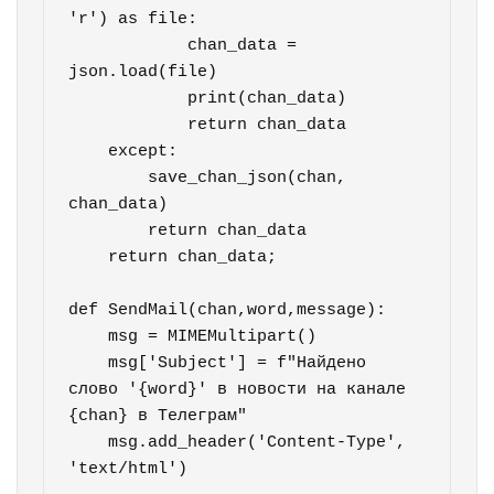
'r') as file:

            chan_data = 
json.load(file)

            print(chan_data)

            return chan_data

    except:

        save_chan_json(chan, 
chan_data)

        return chan_data

    return chan_data;

def SendMail(chan,word,message):

    msg = MIMEMultipart()

    msg['Subject'] = f"Найдено 
слово '{word}' в новости на канале 
{chan} в Телеграм"

    msg.add_header('Content-Type', 
'text/html')
