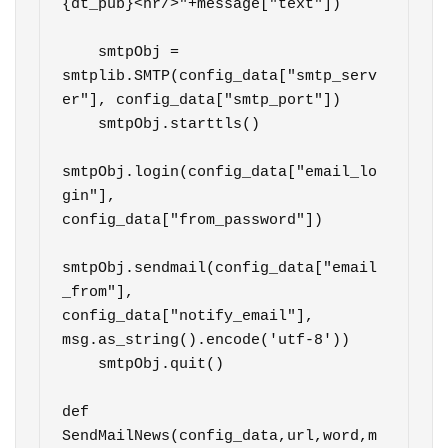
{dt_pub}<hr/>"+message["text"])

    smtpObj = 
smtplib.SMTP(config_data["smtp_serv
er"], config_data["smtp_port"])

    smtpObj.starttls()

smtpObj.login(config_data["email_lo
gin"], 
config_data["from_password"])

smtpObj.sendmail(config_data["email
_from"], 
config_data["notify_email"], 
msg.as_string().encode('utf-8'))

    smtpObj.quit()

def 
SendMailNews(config_data,url,word,m