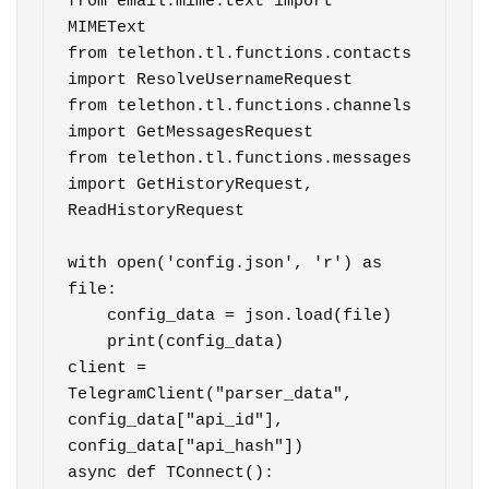
from email.mime.text import 
MIMEText

from telethon.tl.functions.contacts 
import ResolveUsernameRequest

from telethon.tl.functions.channels 
import GetMessagesRequest

from telethon.tl.functions.messages 
import GetHistoryRequest, 
ReadHistoryRequest

with open('config.json', 'r') as 
file:

    config_data = json.load(file)

    print(config_data)

client = 
TelegramClient("parser_data", 
config_data["api_id"], 
config_data["api_hash"])

async def TConnect():
