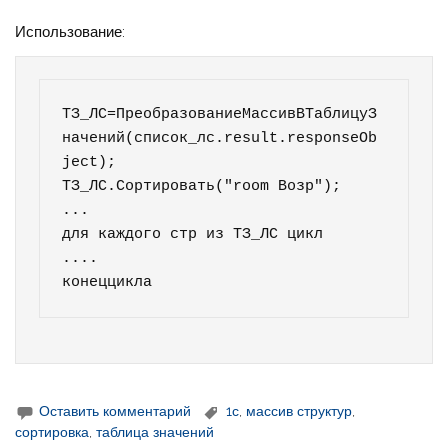
Использование:
ТЗ_ЛС=ПреобразованиеМассивВТаблицуЗ
начений(список_лс.result.responseOb
ject);

ТЗ_ЛС.Сортировать("room Возр");

...

для каждого стр из ТЗ_ЛС цикл

....

конеццикла
Оставить комментарий
1с
,
массив структур
,
сортировка
,
таблица значений