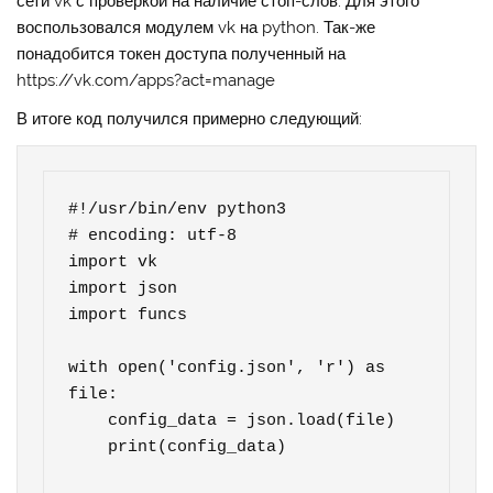
сети vk с проверкой на наличие стоп-слов. Для этого
воспользовался модулем vk на python. Так-же
понадобится токен доступа полученный на
https://vk.com/apps?act=manage
В итоге код получился примерно следующий:
#!/usr/bin/env python3

# encoding: utf-8

import vk

import json

import funcs

with open('config.json', 'r') as 
file:

    config_data = json.load(file)

    print(config_data)
