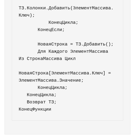
ТЗ.Колонки.Добавить(ЭлементМассива.
Ключ);

           КонецЦикла;

       КонецЕсли;

       НоваяСтрока = ТЗ.Добавить();

       Для Каждого ЭлементМассива 
Из СтрокаМассива Цикл

НоваяСтрока[ЭлементМассива.Ключ] = 
ЭлементМассива.Значение;

       КонецЦикла;

   КонецЦикла;

   Возврат ТЗ;

КонецФункции