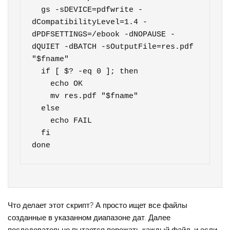
  gs -sDEVICE=pdfwrite -
dCompatibilityLevel=1.4 -
dPDFSETTINGS=/ebook -dNOPAUSE -
dQUIET -dBATCH -sOutputFile=res.pdf 
"$fname"

  if [ $? -eq 0 ]; then

    echo OK

    mv res.pdf "$fname"

  else

    echo FAIL

  fi

done
Что делает этот скрипт? А просто ищет все файлы
созданные в указанном диапазоне дат. Далее