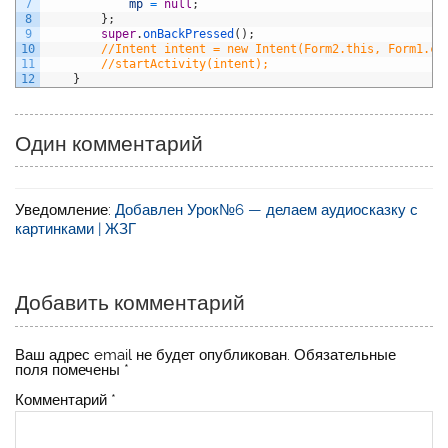
7
mp
=
null
;
8
}
;
9
super
.
onBackPressed
(
)
;
10
//Intent intent = new Intent(Form2.this, Form1.cl
11
//startActivity(intent);
12
}
Один комментарий
Уведомление:
Добавлен Урок№6 — делаем аудиосказку с
картинками | ЖЗГ
Добавить комментарий
Ваш адрес email не будет опубликован.
Обязательные
поля помечены
*
Комментарий
*