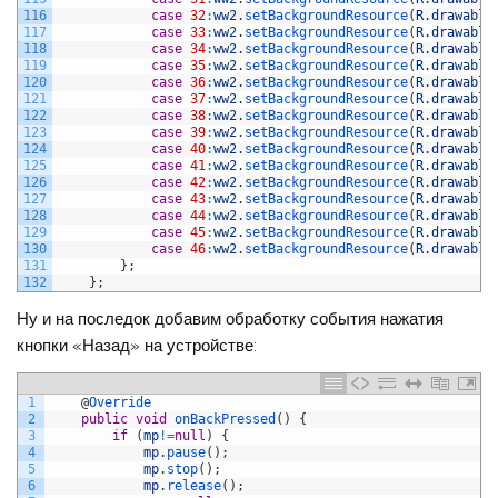
116
case
32
:
ww2
.
setBackgroundResource
(
R
.
drawable
117
case
33
:
ww2
.
setBackgroundResource
(
R
.
drawable
118
case
34
:
ww2
.
setBackgroundResource
(
R
.
drawable
119
case
35
:
ww2
.
setBackgroundResource
(
R
.
drawable
120
case
36
:
ww2
.
setBackgroundResource
(
R
.
drawable
121
case
37
:
ww2
.
setBackgroundResource
(
R
.
drawable
122
case
38
:
ww2
.
setBackgroundResource
(
R
.
drawable
123
case
39
:
ww2
.
setBackgroundResource
(
R
.
drawable
124
case
40
:
ww2
.
setBackgroundResource
(
R
.
drawable
125
case
41
:
ww2
.
setBackgroundResource
(
R
.
drawable
126
case
42
:
ww2
.
setBackgroundResource
(
R
.
drawable
127
case
43
:
ww2
.
setBackgroundResource
(
R
.
drawable
128
case
44
:
ww2
.
setBackgroundResource
(
R
.
drawable
129
case
45
:
ww2
.
setBackgroundResource
(
R
.
drawable
130
case
46
:
ww2
.
setBackgroundResource
(
R
.
drawable
131
}
;
132
}
;
Ну и на последок добавим обработку события нажатия
кнопки «Назад» на устройстве:
1
@
Override
2
public
void
onBackPressed
(
)
{
3
if
(
mp
!=
null
)
{
4
mp
.
pause
(
)
;
5
mp
.
stop
(
)
;
6
mp
.
release
(
)
;