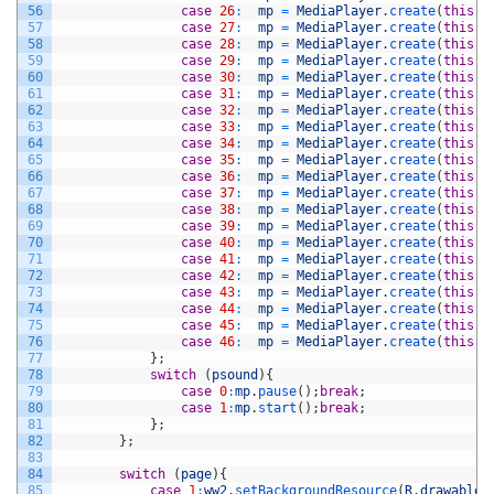
56
case
26
:
mp
=
MediaPlayer
.
create
(
this
,
57
case
27
:
mp
=
MediaPlayer
.
create
(
this
,
58
case
28
:
mp
=
MediaPlayer
.
create
(
this
,
59
case
29
:
mp
=
MediaPlayer
.
create
(
this
,
60
case
30
:
mp
=
MediaPlayer
.
create
(
this
,
61
case
31
:
mp
=
MediaPlayer
.
create
(
this
,
62
case
32
:
mp
=
MediaPlayer
.
create
(
this
,
63
case
33
:
mp
=
MediaPlayer
.
create
(
this
,
64
case
34
:
mp
=
MediaPlayer
.
create
(
this
,
65
case
35
:
mp
=
MediaPlayer
.
create
(
this
,
66
case
36
:
mp
=
MediaPlayer
.
create
(
this
,
67
case
37
:
mp
=
MediaPlayer
.
create
(
this
,
68
case
38
:
mp
=
MediaPlayer
.
create
(
this
,
69
case
39
:
mp
=
MediaPlayer
.
create
(
this
,
70
case
40
:
mp
=
MediaPlayer
.
create
(
this
,
71
case
41
:
mp
=
MediaPlayer
.
create
(
this
,
72
case
42
:
mp
=
MediaPlayer
.
create
(
this
,
73
case
43
:
mp
=
MediaPlayer
.
create
(
this
,
74
case
44
:
mp
=
MediaPlayer
.
create
(
this
,
75
case
45
:
mp
=
MediaPlayer
.
create
(
this
,
76
case
46
:
mp
=
MediaPlayer
.
create
(
this
,
77
}
;
78
switch
(
psound
)
{
79
case
0
:
mp
.
pause
(
)
;
break
;
80
case
1
:
mp
.
start
(
)
;
break
;
81
}
;
82
}
;
83
84
switch
(
page
)
{
85
case
1
:
ww2
.
setBackgroundResource
(
R
.
drawable
.