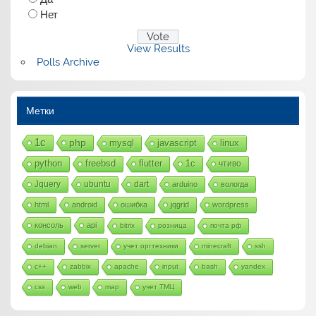
Нет
View Results
Polls Archive
Метки
1с
php
mysql
javascript
linux
python
freebsd
flutter
1c
чтиво
Jquery
ubuntu
dart
arduino
вологда
html
android
ошибка
jqgrid
wordpress
консоль
api
bitrix
розница
почта рф
debian
server
учет оргтехники
minecraft
ssh
c++
zabbix
apache
input
bash
yandex
css
web
map
учет ТМЦ