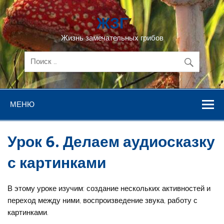
Перейти
к
ЖЗГ
содержимому
Жизнь замечательных грибов
МЕНЮ
Урок 6. Делаем аудиосказку
с картинками
В этому уроке изучим: создание нескольких активностей и
переход между ними, воспроизведение звука, работу с
картинками.