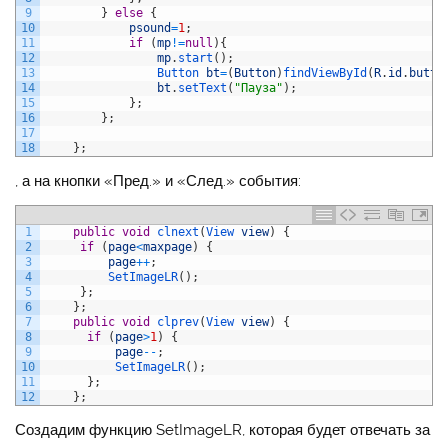
9
}
else
{
10
psound
=
1
;
11
if
(
mp
!=
null
)
{
12
mp
.
start
(
)
;
13
Button 
bt
=
(
Button
)
findViewById
(
R
.
id
.
butto
14
bt
.
setText
(
"Пауза"
)
;
15
}
;
16
}
;
17
18
}
;
, а на кнопки «Пред.» и «След.» события:
1
public
void
clnext
(
View 
view
)
{
2
if
(
page
<
maxpage
)
{
3
page
++
;
4
SetImageLR
(
)
;
5
}
;
6
}
;
7
public
void
clprev
(
View 
view
)
{
8
if
(
page
>
1
)
{
9
page
--
;
10
SetImageLR
(
)
;
11
}
;
12
}
;
Создадим функцию SetImageLR, которая будет отвечать за