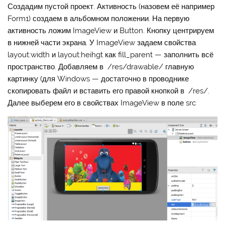
Создадим пустой проект. Активность (назовем её например
Form1) создаем в альбомном положении. На первую
активность ложим ImageView и Button. Кнопку центрируем
в нижней части экрана. У ImageView задаем свойства
layout:width и layout:heihgt как fill_parent — заполнить всё
пространство. Добавляем в /res/drawable/ главную
картинку (для Windows — достаточно в проводнике
скопировать файл и вставить его правой кнопкой в /res/.
Далее выберем его в свойствах ImageView в поле src