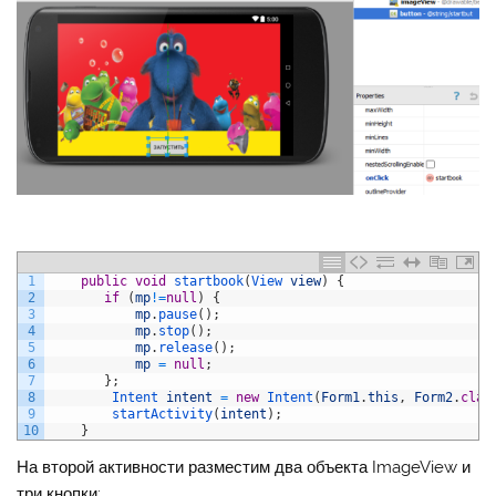
1
public
void
startbook
(
View 
view
)
{
2
if
(
mp
!=
null
)
{
3
mp
.
pause
(
)
;
4
mp
.
stop
(
)
;
5
mp
.
release
(
)
;
6
mp
=
null
;
7
}
;
8
Intent 
intent
=
new
Intent
(
Form1
.
this
,
Form2
.
clas
9
startActivity
(
intent
)
;
10
}
На второй активности разместим два объекта ImageView и
три кнопки: