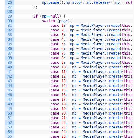
26
mp
.
pause
(
)
;
mp
.
stop
(
)
;
mp
.
release
(
)
;
mp
=
null
;
27
}
;
28
29
if
(
mp
==
null
)
{
30
switch
(
page
)
{
31
case
1
:
mp
=
MediaPlayer
.
create
(
this
,
R
32
case
2
:
mp
=
MediaPlayer
.
create
(
this
,
R
33
case
3
:
mp
=
MediaPlayer
.
create
(
this
,
R
34
case
4
:
mp
=
MediaPlayer
.
create
(
this
,
R
35
case
5
:
mp
=
MediaPlayer
.
create
(
this
,
R
36
case
6
:
mp
=
MediaPlayer
.
create
(
this
,
R
37
case
7
:
mp
=
MediaPlayer
.
create
(
this
,
R
38
case
8
:
mp
=
MediaPlayer
.
create
(
this
,
R
39
case
9
:
mp
=
MediaPlayer
.
create
(
this
,
R
40
case
10
:
mp
=
MediaPlayer
.
create
(
this
,
41
case
11
:
mp
=
MediaPlayer
.
create
(
this
,
42
case
12
:
mp
=
MediaPlayer
.
create
(
this
,
43
case
13
:
mp
=
MediaPlayer
.
create
(
this
,
44
case
14
:
mp
=
MediaPlayer
.
create
(
this
,
45
case
15
:
mp
=
MediaPlayer
.
create
(
this
,
46
case
16
:
mp
=
MediaPlayer
.
create
(
this
,
47
case
17
:
mp
=
MediaPlayer
.
create
(
this
,
48
case
18
:
mp
=
MediaPlayer
.
create
(
this
,
49
case
19
:
mp
=
MediaPlayer
.
create
(
this
,
50
case
20
:
mp
=
MediaPlayer
.
create
(
this
,
51
case
21
:
mp
=
MediaPlayer
.
create
(
this
,
52
case
22
:
mp
=
MediaPlayer
.
create
(
this
,
53
case
23
:
mp
=
MediaPlayer
.
create
(
this
,
54
case
24
:
mp
=
MediaPlayer
.
create
(
this
,
55
case
25
:
mp
=
MediaPlayer
.
create
(
this
,