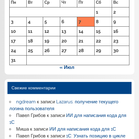
Пн
Вт
Ср
Чт
Пт
Сб
Вс
1
2
3
4
5
6
7
8
9
10
11
12
13
14
15
16
17
18
19
20
21
22
23
24
25
26
27
28
29
30
31
« Июл
Свежие комментарии
ngdream
к записи
Lazarus: получение текущего
логина пользователя
Павел Грибов
к записи
ИИ для написания кода для
1С
Миша
к записи
ИИ для написания кода для 1С
Павел Грибов
к записи
1С: Узнать позицию в цикле