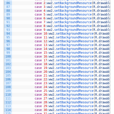
86
case
2
:
ww2
.
setBackgroundResource
(
R
.
drawable
.
87
case
3
:
ww2
.
setBackgroundResource
(
R
.
drawable
.
88
case
4
:
ww2
.
setBackgroundResource
(
R
.
drawable
.
89
case
5
:
ww2
.
setBackgroundResource
(
R
.
drawable
.
90
case
6
:
ww2
.
setBackgroundResource
(
R
.
drawable
.
91
case
7
:
ww2
.
setBackgroundResource
(
R
.
drawable
.
92
case
8
:
ww2
.
setBackgroundResource
(
R
.
drawable
.
93
case
9
:
ww2
.
setBackgroundResource
(
R
.
drawable
.
94
case
10
:
ww2
.
setBackgroundResource
(
R
.
drawable
95
case
11
:
ww2
.
setBackgroundResource
(
R
.
drawable
96
case
12
:
ww2
.
setBackgroundResource
(
R
.
drawable
97
case
13
:
ww2
.
setBackgroundResource
(
R
.
drawable
98
case
14
:
ww2
.
setBackgroundResource
(
R
.
drawable
99
case
15
:
ww2
.
setBackgroundResource
(
R
.
drawable
100
case
16
:
ww2
.
setBackgroundResource
(
R
.
drawable
101
case
17
:
ww2
.
setBackgroundResource
(
R
.
drawable
102
case
18
:
ww2
.
setBackgroundResource
(
R
.
drawable
103
case
19
:
ww2
.
setBackgroundResource
(
R
.
drawable
104
case
20
:
ww2
.
setBackgroundResource
(
R
.
drawable
105
case
21
:
ww2
.
setBackgroundResource
(
R
.
drawable
106
case
22
:
ww2
.
setBackgroundResource
(
R
.
drawable
107
case
23
:
ww2
.
setBackgroundResource
(
R
.
drawable
108
case
24
:
ww2
.
setBackgroundResource
(
R
.
drawable
109
case
25
:
ww2
.
setBackgroundResource
(
R
.
drawable
110
case
26
:
ww2
.
setBackgroundResource
(
R
.
drawable
111
case
27
:
ww2
.
setBackgroundResource
(
R
.
drawable
112
case
28
:
ww2
.
setBackgroundResource
(
R
.
drawable
113
case
29
:
ww2
.
setBackgroundResource
(
R
.
drawable
114
case
30
:
ww2
.
setBackgroundResource
(
R
.
drawable
115
case
31
:
ww2
.
setBackgroundResource
(
R
.
drawable