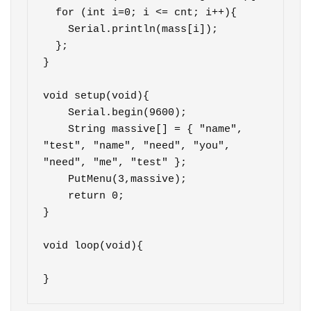
  for (int i=0; i <= cnt; i++){

    Serial.println(mass[i]);    

  };

}

void setup(void){

    Serial.begin(9600);

    String massive[] = { "name", 
"test", "name", "need", "you", 
"need", "me", "test" };

    PutMenu(3,massive);

    return 0;

}

void loop(void){

}