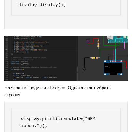
display.display();   
На экран выводится «Bridge». Однако стоит убрать
строчку
 display.print(translate("GRM 
ribbon:"));