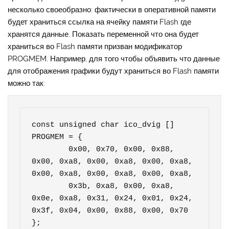
несколько своеобразно: фактически в оперативной памяти
будет храниться ссылка на ячейку памяти Flash где
хранятся данные. Показать переменной что она будет
храниться во Flash памяти призван модификатор
PROGMEM. Например, для того чтобы объявить что данные
для отображения графики будут храниться во Flash памяти
можно так:
const unsigned char ico_dvig [] 
PROGMEM = {

	0x00, 0x70, 0x00, 0x88, 
0x00, 0xa8, 0x00, 0xa8, 0x00, 0xa8, 
0x00, 0xa8, 0x00, 0xa8, 0x00, 0xa8, 

	0x3b, 0xa8, 0x00, 0xa8, 
0x0e, 0xa8, 0x31, 0x24, 0x01, 0x24, 
0x3f, 0x04, 0x00, 0x88, 0x00, 0x70

};