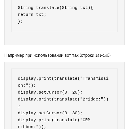
String translate(String txt){

return txt;

};
Например при использовании вот так (строки 141-146):
display.print(translate("Transmissi
on:"));

display.setCursor(0, 20);

display.print(translate("Bridge:"))
;

display.setCursor(0, 30);

display.print(translate("GRM 
ribbon:"));
