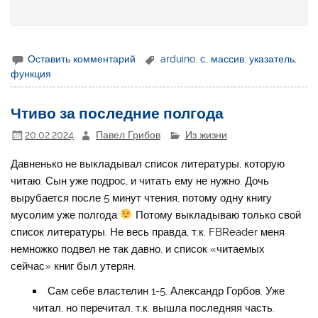
Оставить комментарий
arduino
,
c
,
массив
,
указатель
,
функция
Чтиво за последние полгода
20.02.2024
Павел Грибов
Из жизни
Давненько не выкладывал список литературы, которую
читаю. Сын уже подрос, и читать ему не нужно. Дочь
вырубается после 5 минут чтения, потому одну книгу
мусолим уже полгода
Потому выкладываю только свой
список литературы. Не весь правда, т.к. FBReader меня
немножко подвел не так давно, и список «читаемых
сейчас» книг был утерян.
Сам себе властелин 1-5. Александр Горбов. Уже
читал, но перечитал, т.к. вышла последняя часть.