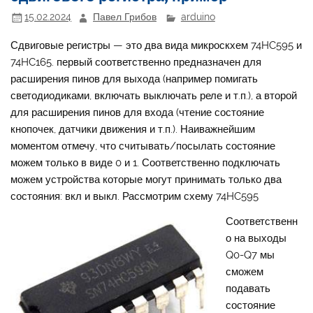
15.02.2024
Павел Грибов
arduino
Сдвиговые регистры — это два вида микроскхем 74HC595 и
74HC165. первый соответственно предназначен для
расширения пинов для выхода (например помигать
светодиодиками, включать выключать реле и т.п.), а второй
для расширения пинов для входа (чтение состояние
кнопочек, датчики движения и т.п.). Наиважнейшим
моментом отмечу, что считывать/посылать состояние
можем только в виде 0 и 1. Соответственно подключать
можем устройства которые могут принимать только два
состояния: вкл и выкл. Рассмотрим схему 74HC595
Соответственн
о на выходы
Q0-Q7 мы
сможем
подавать
состояние