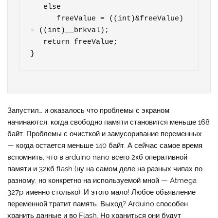
   else

      freeValue = ((int)&freeValue) 
- ((int)__brkval);

   return freeValue;

}
Запустил… и оказалось что проблемы с экраном
начинаются, когда свободно памяти становится меньше 168
байт. Проблемы с очисткой и замусоривание переменных
— когда остается меньше 140 байт. А сейчас самое время
вспомнить, что в arduino nano всего 2кб оперативной
памяти и 32кб flash (ну на самом деле на разных чипах по
разному, но конкретно на используемой мной — Atmega
327p именно столько). И этого мало! Любое объявление
переменной тратит память. Выход? Arduino способен
хранить данные и во Flash. Но храниться они будут