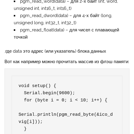
pgm_read_word(data) – для 2-х байт (int, word,
unsigned int, int16_t, int16_t)
pgm_read_dword(data) – для 4-х байт (long,
unsigned long, int32_t, int32_t)
pgm_read_float(data) – для чисел с плавающей
точкой
,где data это адрес (или указатель) блока данных
Вот как например можно прочитать массив из флэш памяти:
void setup() {

  Serial.begin(9600);

  for (byte i = 0; i < 10; i++) {

Serial.println(pgm_read_byte(&ico_d
vig[i]));

  }
