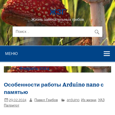
Перейти
к
ЖЗГ
содержимому
Жизнь замечательных грибов
МЕНЮ
Месяц:
Февраль 2024
Особенности работы Arduino nano с
памятью
29.02.2024
Павел Грибов
arduino
,
Из жизни
,
УАЗ
Патритот