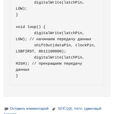
	digitalWrite(latchPin, 
LOW);

}

void loop() {

	digitalWrite(latchPin, 
LOW); // начинаем передачу данных

	shiftOut(dataPin, clockPin, 
LSBFIRST, 0b11100000);

	digitalWrite(latchPin, 
HIGH); // прекращаем передачу 
данных

}
Оставить комментарий
74HC595
,
nano
,
сдвиговый
регистр