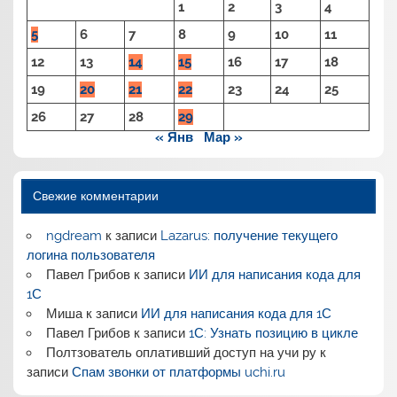
1
2
3
4
5
6
7
8
9
10
11
12
13
14
15
16
17
18
19
20
21
22
23
24
25
26
27
28
29
« Янв
Мар »
Свежие комментарии
ngdream
к записи
Lazarus: получение текущего
логина пользователя
Павел Грибов
к записи
ИИ для написания кода для
1С
Миша
к записи
ИИ для написания кода для 1С
Павел Грибов
к записи
1С: Узнать позицию в цикле
Полтзователь оплативший доступ на учи ру
к
записи
Спам звонки от платформы uchi.ru