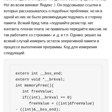
Но! во всем виноват Яндекс ;). Он подсовывал ссылки в
которых рассказывалось о подобных проблемах, но ни в
одной из них не было рекомендации подумать в сторону
памяти. Всякий бред типа «подпаяйте резистор, нет
контакта, плохая плата, не правильно передаёте массив, не
так работаете со строками» и .д. и т.п. Однако, решил на
всякий случай измерить остаток оперативной памяти в
процессе выполнения программы. Код для измерения
следующий:
extern int __bss_end;

extern void *__brkval;

int memoryFree(){

   int freeValue;

   if((int)__brkval == 0)

      freeValue = ((int)&freeValue) 
- ((int)&__bss_end);
