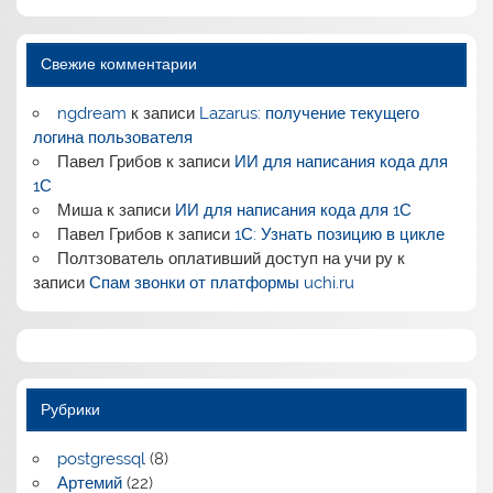
Свежие комментарии
ngdream
к записи
Lazarus: получение текущего
логина пользователя
Павел Грибов
к записи
ИИ для написания кода для
1С
Миша
к записи
ИИ для написания кода для 1С
Павел Грибов
к записи
1С: Узнать позицию в цикле
Полтзователь оплативший доступ на учи ру
к
записи
Спам звонки от платформы uchi.ru
Рубрики
postgressql
(8)
Артемий
(22)