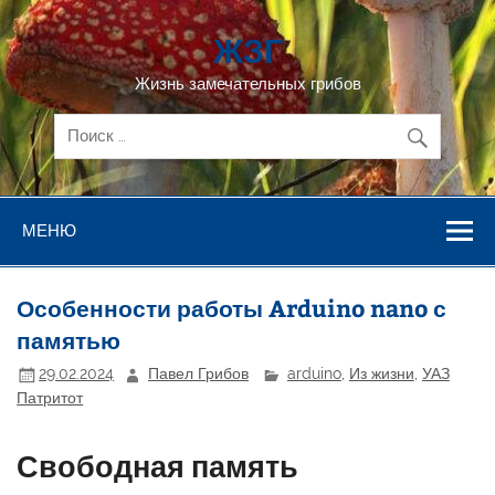
Перейти
к
ЖЗГ
содержимому
Жизнь замечательных грибов
МЕНЮ
Особенности работы Arduino nano с
памятью
29.02.2024
Павел Грибов
arduino
,
Из жизни
,
УАЗ
Патритот
Свободная память