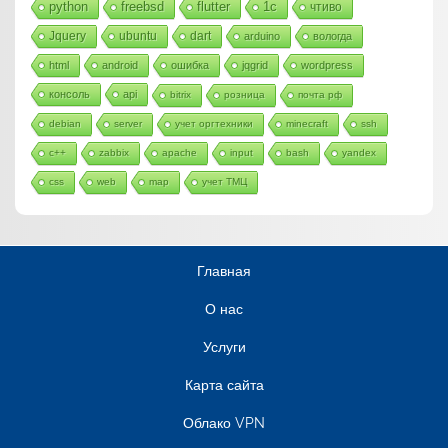
python
freebsd
flutter
1c
чтиво
Jquery
ubuntu
dart
arduino
вологда
html
android
ошибка
jqgrid
wordpress
консоль
api
bitrix
розница
почта рф
debian
server
учет оргтехники
minecraft
ssh
c++
zabbix
apache
input
bash
yandex
css
web
map
учет ТМЦ
Главная
О нас
Услуги
Карта сайта
Облако VPN