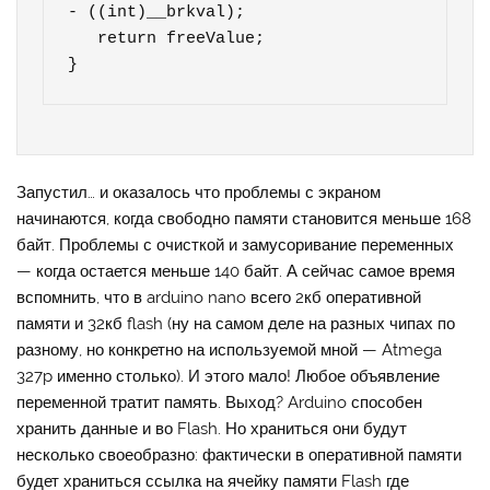
- ((int)__brkval);

   return freeValue;

}
Запустил… и оказалось что проблемы с экраном
начинаются, когда свободно памяти становится меньше 168
байт. Проблемы с очисткой и замусоривание переменных
— когда остается меньше 140 байт. А сейчас самое время
вспомнить, что в arduino nano всего 2кб оперативной
памяти и 32кб flash (ну на самом деле на разных чипах по
разному, но конкретно на используемой мной — Atmega
327p именно столько). И этого мало! Любое объявление
переменной тратит память. Выход? Arduino способен
хранить данные и во Flash. Но храниться они будут
несколько своеобразно: фактически в оперативной памяти
будет храниться ссылка на ячейку памяти Flash где