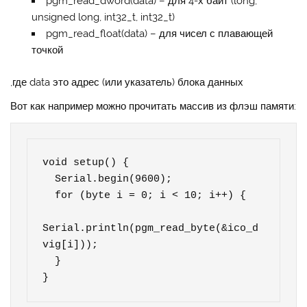
pgm_read_dword(data) – для 4-х байт (long,
unsigned long, int32_t, int32_t)
pgm_read_float(data) – для чисел с плавающей
точкой
,где data это адрес (или указатель) блока данных
Вот как например можно прочитать массив из флэш памяти:
void setup() {

  Serial.begin(9600);

  for (byte i = 0; i < 10; i++) {

Serial.println(pgm_read_byte(&ico_d
vig[i]));

  }

}