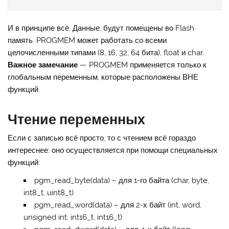
И в принципе всё. Данные, будут помещены во Flash
память. PROGMEM может работать со всеми
целочисленными типами (8, 16, 32, 64 бита), float и char.
Важное замечание
— PROGMEM применяется только к
глобальным переменным, которые расположены ВНЕ
функций.
Чтение переменных
Если с записью всё просто, то с чтением всё гораздо
интереснее: оно осуществляется при помощи специальных
функций:
pgm_read_byte(data) – для 1-го байта (char, byte,
int8_t, uint8_t)
pgm_read_word(data) – для 2-х байт (int, word,
unsigned int, int16_t, int16_t)