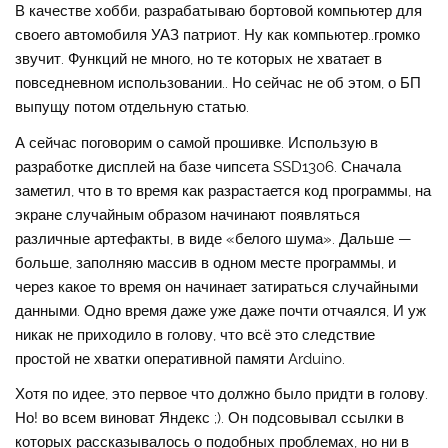
В качестве хобби, разрабатываю бортовой компьютер для
своего автомобиля УАЗ патриот. Ну как компьютер..громко
звучит. Функций не много, но те которых не хватает в
повседневном использовании.. Но сейчас не об этом, о БП
выпущу потом отдельную статью.
А сейчас поговорим о самой прошивке. Использую в
разработке дисплей на базе чипсета SSD1306. Сначала
заметил, что в то время как разрастается код программы, на
экране случайным образом начинают появляться
различные артефакты, в виде «белого шума». Дальше —
больше, заполняю массив в одном месте программы, и
через какое то время он начинает затираться случайными
данными. Одно время даже уже даже почти отчаялся, И уж
никак не приходило в голову, что всё это следствие
простой не хватки оперативной памяти Arduino.
Хотя по идее, это первое что должно было придти в голову.
Но! во всем виноват Яндекс ;). Он подсовывал ссылки в
которых рассказывалось о подобных проблемах, но ни в