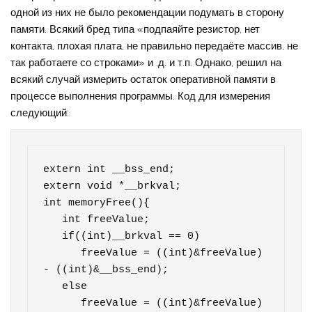
одной из них не было рекомендации подумать в сторону
памяти. Всякий бред типа «подпаяйте резистор, нет
контакта, плохая плата, не правильно передаёте массив, не
так работаете со строками» и .д. и т.п. Однако, решил на
всякий случай измерить остаток оперативной памяти в
процессе выполнения программы. Код для измерения
следующий:
extern int __bss_end;

extern void *__brkval;

int memoryFree(){

   int freeValue;

   if((int)__brkval == 0)

      freeValue = ((int)&freeValue) 
- ((int)&__bss_end);

   else

      freeValue = ((int)&freeValue) 