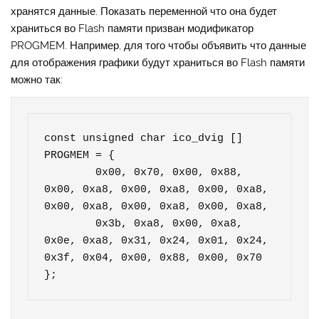
хранятся данные. Показать переменной что она будет
храниться во Flash памяти призван модификатор
PROGMEM. Например, для того чтобы объявить что данные
для отображения графики будут храниться во Flash памяти
можно так:
const unsigned char ico_dvig [] 
PROGMEM = {

	0x00, 0x70, 0x00, 0x88, 
0x00, 0xa8, 0x00, 0xa8, 0x00, 0xa8, 
0x00, 0xa8, 0x00, 0xa8, 0x00, 0xa8, 

	0x3b, 0xa8, 0x00, 0xa8, 
0x0e, 0xa8, 0x31, 0x24, 0x01, 0x24, 
0x3f, 0x04, 0x00, 0x88, 0x00, 0x70

};