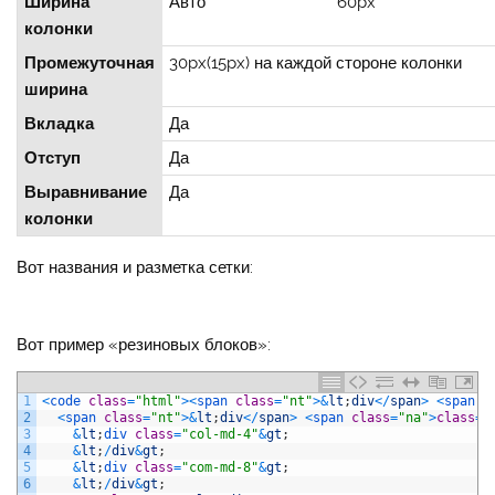
Ширина
Авто
60px
колонки
Промежуточная
30px(15px) на каждой стороне колонки
ширина
Вкладка
Да
Отступ
Да
Выравнивание
Да
колонки
Вот названия и разметка сетки:
Вот пример «резиновых блоков»:
1
<
code 
class
=
"html"
>
<
span 
class
=
"nt"
>
&
lt
;
div
<
/
span
>
<
span 
c
2
<
span 
class
=
"nt"
>
&
lt
;
div
<
/
span
>
<
span 
class
=
"na"
>
class
=
<
3
&
lt
;
div 
class
=
"col-md-4"
&
gt
;
4
&
lt
;
/
div
&
gt
;
5
&
lt
;
div 
class
=
"com-md-8"
&
gt
;
6
&
lt
;
/
div
&
gt
;