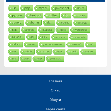
1с
php
mysql
javascript
linux
python
freebsd
flutter
1c
чтиво
Jquery
ubuntu
dart
arduino
вологда
html
android
ошибка
jqgrid
wordpress
консоль
api
bitrix
розница
почта рф
debian
server
учет оргтехники
minecraft
ssh
c++
zabbix
apache
input
bash
yandex
css
web
map
учет ТМЦ
Главная
О нас
Услуги
Карта сайта