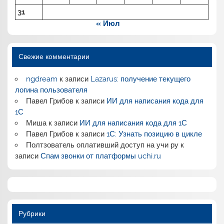
31
« Июл
Свежие комментарии
ngdream
к записи
Lazarus: получение текущего
логина пользователя
Павел Грибов
к записи
ИИ для написания кода для
1С
Миша
к записи
ИИ для написания кода для 1С
Павел Грибов
к записи
1С: Узнать позицию в цикле
Полтзователь оплативший доступ на учи ру
к
записи
Спам звонки от платформы uchi.ru
Рубрики