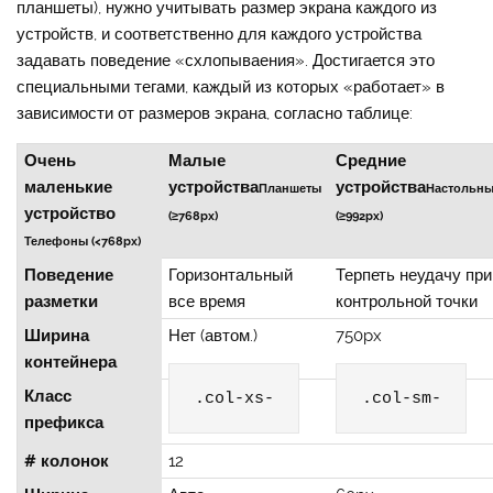
планшеты), нужно учитывать размер экрана каждого из
устройств, и соответственно для каждого устройства
задавать поведение «схлопываения». Достигается это
специальными тегами, каждый из которых «работает» в
зависимости от размеров экрана, согласно таблице:
Очень
Малые
Средние
маленькие
устройства
устройства
Планшеты
Настольн
устройство
(≥768px)
(≥992px)
Телефоны (<768px)
Поведение
Горизонтальный
Терпеть неудачу пр
разметки
все время
контрольной точки
Ширина
Нет (автом.)
750px
контейнера
Класс
.col-xs-
.col-sm-
префикса
# колонок
12