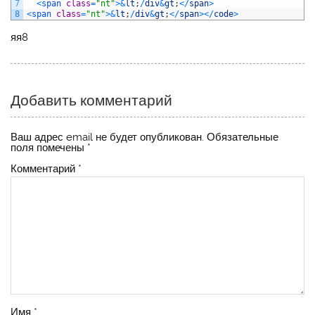
7
<
span 
class
=
"nt"
>
&
lt
;
/
div
&
gt
;
<
/
span
>
8
<
span 
class
=
"nt"
>
&
lt
;
/
div
&
gt
;
<
/
span
>
<
/
code
>
яя8
Добавить комментарий
Ваш адрес email не будет опубликован.
Обязательные
поля помечены
*
Комментарий
*
Имя
*