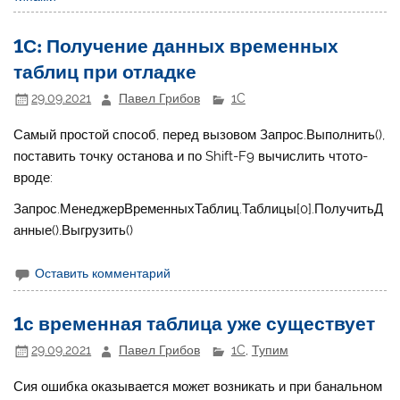
1С: Получение данных временных
таблиц при отладке
29.09.2021
Павел Грибов
1C
Самый простой способ, перед вызовом Запрос.Выполнить(),
поставить точку останова и по Shift-F9 вычислить чтото-
вроде:
Запрос.МенеджерВременныхТаблиц.Таблицы[0].ПолучитьД
анные().Выгрузить()
Оставить комментарий
1с временная таблица уже существует
29.09.2021
Павел Грибов
1C
,
Тупим
Сия ошибка оказывается может возникать и при банальном