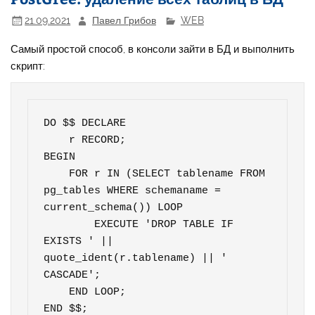
21.09.2021
Павел Грибов
WEB
Самый простой способ, в консоли зайти в БД и выполнить
скрипт:
DO $$ DECLARE

    r RECORD;

BEGIN

    FOR r IN (SELECT tablename FROM 
pg_tables WHERE schemaname = 
current_schema()) LOOP

        EXECUTE 'DROP TABLE IF 
EXISTS ' || 
quote_ident(r.tablename) || ' 
CASCADE';

    END LOOP;

END $$;