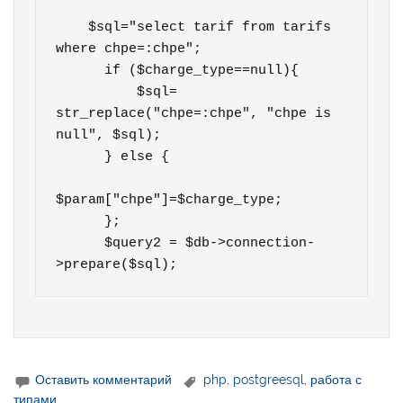
    $sql="select tarif from tarifs 
where chpe=:chpe";      

      if ($charge_type==null){

          $sql= 
str_replace("chpe=:chpe", "chpe is 
null", $sql);          

      } else {

$param["chpe"]=$charge_type;

      };

      $query2 = $db->connection-
>prepare($sql);  
Оставить комментарий
php
,
postgreesql
,
работа с
типами