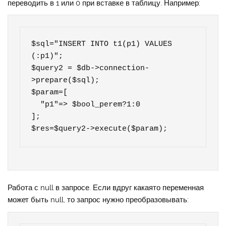
переводить в 1 или 0 при вставке в таблицу. Например:
$sql="INSERT INTO t1(p1) VALUES 
(:p1)";

$query2 = $db->connection-
>prepare($sql);  

$param=[

  "p1"=> $bool_perem?1:0

];

$res=$query2->execute($param);
Работа с null в запросе. Если вдруг какаято переменная
может быть null, то запрос нужно преобразовывать: