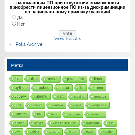
взломанным ПО при отсутствии возможности
приобрести лицензионное ПО из-за дискриминации
по национальному признаку (санкции)
Да
Нет
View Results
Polls Archive
Метки
1с
php
mysql
javascript
linux
python
freebsd
flutter
1c
чтиво
Jquery
ubuntu
dart
arduino
вологда
html
android
ошибка
jqgrid
wordpress
консоль
api
bitrix
розница
почта рф
debian
server
учет оргтехники
minecraft
ssh
c++
zabbix
apache
input
bash
yandex