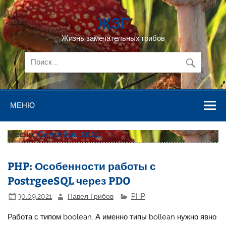
Перейти
к
ЖЗГ
содержимому
Жизнь замечательных грибов
МЕНЮ
Месяц:
Сентябрь 2021
PHP: Особенности работы с
PostrgeeSQL через PDO
30.09.2021
Павел Грибов
PHP
Работа с типом boolean. А именно типы bollean нужно явно