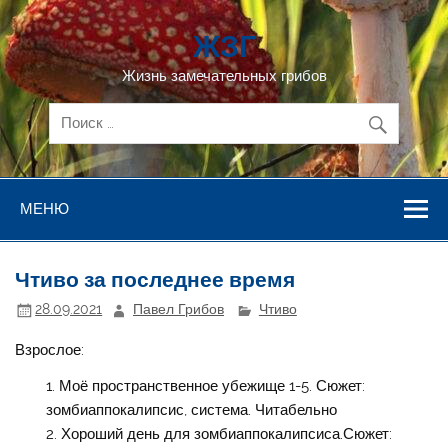
Перейти
к
ЖЗГ
содержимому
Жизнь замечательных грибов
МЕНЮ
Чтиво за последнее время
28.09.2021
Павел Грибов
Чтиво
Взрослое:
Моё пространственное убежище 1-5. Сюжет:
зомбиаппокалипсис, система. Читабельно
Хороший день для зомбиаппокалипсиса.Сюжет: