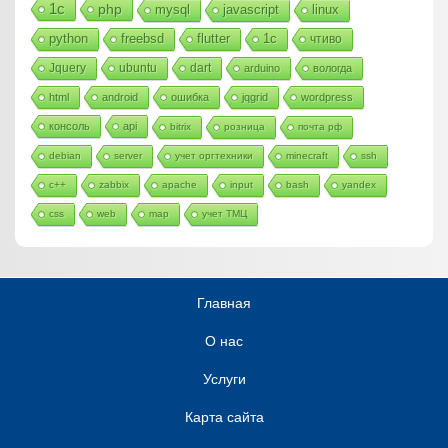
1с
php
mysql
javascript
linux
python
freebsd
flutter
1c
чтиво
Jquery
ubuntu
dart
arduino
вологда
html
android
ошибка
jqgrid
wordpress
консоль
api
bitrix
розница
почта рф
debian
server
учет оргтехники
minecraft
ssh
c++
zabbix
apache
input
bash
yandex
css
web
map
учет ТМЦ
Главная
О нас
Услуги
Карта сайта