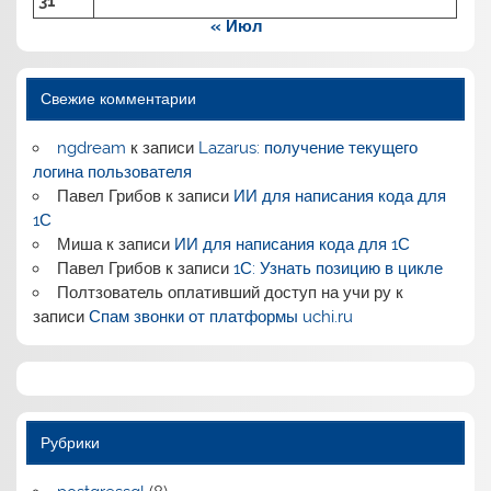
31
« Июл
Свежие комментарии
ngdream
к записи
Lazarus: получение текущего
логина пользователя
Павел Грибов
к записи
ИИ для написания кода для
1С
Миша
к записи
ИИ для написания кода для 1С
Павел Грибов
к записи
1С: Узнать позицию в цикле
Полтзователь оплативший доступ на учи ру
к
записи
Спам звонки от платформы uchi.ru
Рубрики