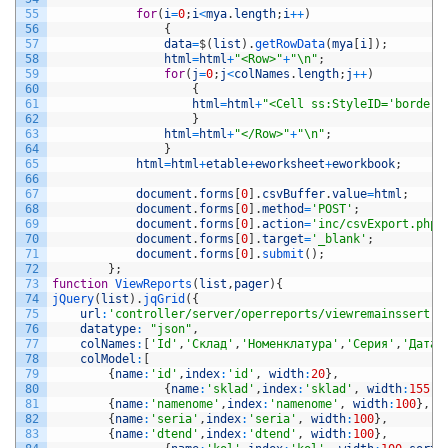
55
for
(
i
=
0
;
i
<
mya
.
length
;
i
++
)
56
{
57
data
=
$
(
list
)
.
getRowData
(
mya
[
i
]
)
;
58
html
=
html
+
"<Row>"
+
"\n"
;
59
for
(
j
=
0
;
j
<
colNames
.
length
;
j
++
)
60
{
61
html
=
html
+
"<Cell ss:StyleID='bordere
62
}
63
html
=
html
+
"</Row>"
+
"\n"
;
64
}
65
html
=
html
+
etable
+
eworksheet
+
eworkbook
;
66
67
document
.
forms
[
0
]
.
csvBuffer
.
value
=
html
;
68
document
.
forms
[
0
]
.
method
=
'POST'
;
69
document
.
forms
[
0
]
.
action
=
'inc/csvExport.php'
70
document
.
forms
[
0
]
.
target
=
'_blank'
;
71
document
.
forms
[
0
]
.
submit
(
)
;
72
}
;
73
function
ViewReports
(
list
,
pager
)
{
74
jQuery
(
list
)
.
jqGrid
(
{
75
url
:
'controller/server/operreports/viewremainssert.p
76
datatype
:
"json"
,
77
colNames
:
[
'Id'
,
'Склад'
,
'Номенклатура'
,
'Серия'
,
'Дата 
78
colModel
:
[
79
{
name
:
'id'
,
index
:
'id'
,
width
:
20
}
,
80
{
name
:
'sklad'
,
index
:
'sklad'
,
width
:
155
,
81
{
name
:
'namenome'
,
index
:
'namenome'
,
width
:
100
}
,
82
{
name
:
'seria'
,
index
:
'seria'
,
width
:
100
}
,
83
{
name
:
'dtend'
,
index
:
'dtend'
,
width
:
100
}
,