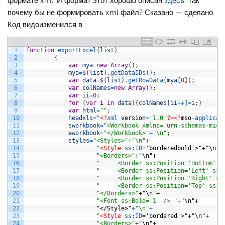
формате xml. И формат этот хорошо описан
здесь
. Так
почему бы не формировать xml файл? Сказано — сделано.
Код видоизменился в :
1
function
exportExcel
(
list
)
2
{
3
var
mya
=
new
Array
(
)
;
4
mya
=
$
(
list
)
.
getDataIDs
(
)
;
5
var
data
=
$
(
list
)
.
getRowData
(
mya
[
0
]
)
;
6
var
colNames
=
new
Array
(
)
;
7
var
ii
=
0
;
8
for
(
var
i
in
data
)
{
colNames
[
ii
++
]
=
i
;
}
9
var
html
=
""
;
10
headxls
=
"
<?
xml 
version
=
'1.0'
?>
<?
mso
-
applicat
11
sworkbook
=
"<Workbook xmlns='urn:schemas-micr
12
eworkbook
=
"</Workbook>"
+
"\n"
;
13
styles
=
"<Styles>"
+
"\n"
+
14
"
<Style 
ss
:
ID
='borderedbold'>"+"\n"+
15
"<Borders>"
+"\n"+
16
"	  <Border ss:Position='Bottom' 
17
"	  <Border ss:Position='Left' ss
18
"	  <Border ss:Position='Right' s
19
"	  <Border ss:Position='Top' ss:
20
"</Borders>"
+"\n"+
21
"<Font ss:Bold='1' /> "
+"\n"+
22
"</Style>
"
+
"\n"
+
23
"
<Style 
ss
:
ID
='bordered'>"+"\n"+
24
"<Borders>"
+"\n"+