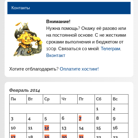
Контакты
Внимание!
Нужна помощь? Окажу её разово или
на постоянной основе. С не жесткими
сроками выполнения и бюджетом от
100р. Связаться со мной:
Телеграм
,
Вконтакт
Хотите отблагодарить?
Оплатите хостинг!
Февраль 2014
Пн
Вт
Ср
Чт
Пт
Сб
Вс
1
2
3
4
5
6
7
8
9
10
11
12
13
14
15
16
17
18
19
20
21
22
23