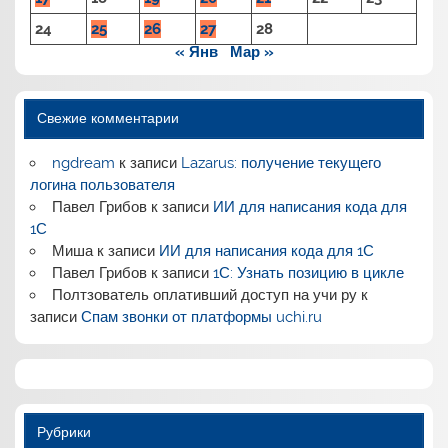
24
25
26
27
28
« Янв
Мар »
Свежие комментарии
ngdream
к записи
Lazarus: получение текущего
логина пользователя
Павел Грибов
к записи
ИИ для написания кода для
1С
Миша
к записи
ИИ для написания кода для 1С
Павел Грибов
к записи
1С: Узнать позицию в цикле
Полтзователь оплативший доступ на учи ру
к
записи
Спам звонки от платформы uchi.ru
Рубрики