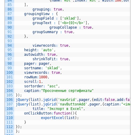
84
{
name
:
'kol'
,
index
:
'kol'
,
width
:
100
,
sortt
85
]
,
86
grouping
:
true
,
87
groupingView
:
{
88
groupField
:
[
'sklad'
]
,
89
groupText
:
[
'<b>{0}</b>'
]
,
90
groupCollapse
:
true
,
91
groupSummary
:
true
,
92
}
,
93
94
viewrecords
:
true
,
95
height
:
'auto'
,
96
autowidth
:
true
,
97
shrinkToFit
:
true
,
98
pager
:
pager
,
99
sortname
:
'sklad'
,
100
viewrecords
:
true
,
101
rowNum
:
1000
,
102
scroll
:
1
,
103
sortorder
:
"asc"
,
104
caption
:
"Просоченные сертификаты"
105
}
)
;
106
jQuery
(
list
)
.
jqGrid
(
'navGrid'
,
pager
,
{
edit
:
false
,
add
:
fals
107
jQuery
(
list
)
.
jqGrid
(
'navButtonAdd'
,
pager
,
{
caption
:
"<img 
108
title
:
"Экспорт в Excel"
,
109
onClickButton
:
function
(
)
{
110
exportExcel
(
list
)
;
111
}
112
}
)
;
113
}
;