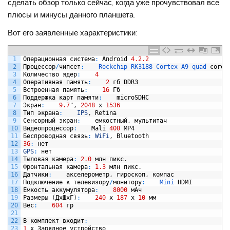
сделать обзор только сейчас, когда уже прочувствовал все
плюсы и минусы данного планшета.
Вот его заявленные характеристики:
1
Операционная
система
:
Android
4.2.2
2
Процессор
/
чипсет
:
Rockchip 
RK3188 
Cortex 
A9 
quad 
core
3
Количество
ядер
:
4
4
Оперативная
память
:
2
гб
DDR3
5
Встроенная
память
:
16
Гб
6
Поддержка
карт
памяти
:
microSDHC
7
Экран
:
9.7
"
,
2048
x
1536
8
Тип
экрана
:
IPS
,
Retina
9
Сенсорный
экран
:
емкостный
,
мультитач
10
Видеопроцессор
:
Mali
400
MP4
11
Беспроводная
связь
:
WiFi
,
Bluetooth
12
3G
:
нет
13
GPS
:
нет
14
Тыловая
камера
:
2.0
млн
пикс
.
15
Фронтальная
камера
:
1.3
млн
пикс
.
16
Датчики
:
акселерометр
,
гироскоп
,
компас
17
Подключение
к
телевизору
/
монитору
:
Mini 
HDMI
18
Емкость
аккумулятора
:
8000
мАч
19
Размеры
(
ДхШхГ
)
:
240
x
187
x
10
мм
20
Вес
:
604
гр
21
22
В
комплект
входит
:
23
1
х
Зарядное
устройство