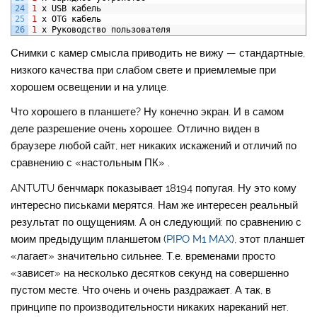
24
1
х
USB
кабель
25
1
х
OTG
кабель
26
1
х
Руководство
пользователя
Снимки с камер смысла приводить не вижу — стандартные,
низкого качества при слабом свете и приемлемые при
хорошем освещении и на улице.
Что хорошего в планшете? Ну конечно экран. И в самом
деле разрешение очень хорошее. Отлично виден в
браузере любой сайт, нет никаких искажений и отличий по
сравнению с «настольным ПК» .
ANTUTU бенчмарк показывает 18194 попугая. Ну это кому
интересно письками мерятся. Нам же интересен реальный
результат по ощущениям. А он следующий: по сравнению с
моим предыдущим планшетом (
PIPO M1 MAX
), этот планшет
«лагает» значительно сильнее. Т.е. временами просто
«зависет» на несколько десятков секунд на совершенно
пустом месте. Что очень и очень раздражает. А так, в
принципе по производительности никаких нареканий нет.