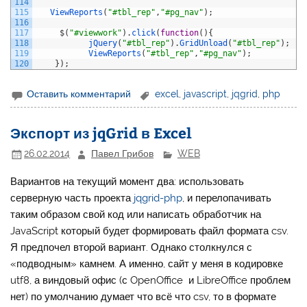
114
115
ViewReports
(
"#tbl_rep"
,
"#pg_nav"
)
;
116
117
$
(
"#viewwork"
)
.
click
(
function
(
)
{
118
jQuery
(
"#tbl_rep"
)
.
GridUnload
(
"#tbl_rep"
)
;
119
ViewReports
(
"#tbl_rep"
,
"#pg_nav"
)
;
120
}
)
;
Оставить комментарий
excel
,
javascript
,
jqgrid
,
php
Экспорт из jqGrid в Excel
26.02.2014
Павел Грибов
WEB
Вариантов на текущий момент два: использовать
серверную часть проекта
jqgrid-php
, и перелопачивать
таким образом свой код или написать обработчик на
JavaScript который будет формировать файл формата csv.
Я предпочел второй вариант. Однако столкнулся с
«подводным» камнем. А именно, сайт у меня в кодировке
utf8, а виндовый офис (с OpenOffice и LibreOffice проблем
нет) по умолчанию думает что всё что csv, то в формате