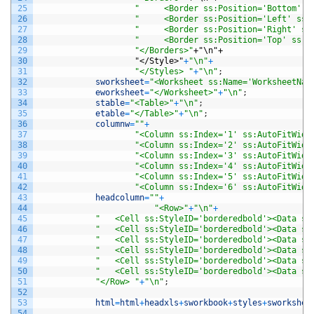
25
"	  <Border ss:Position='Bottom' 
26
"	  <Border ss:Position='Left' ss
27
"	  <Border ss:Position='Right' s
28
"	  <Border ss:Position='Top' ss:
29
"</Borders>"
+"\n"+
30
"</Style>
"
+
"\n"
+
31
"</Styles> "
+
"\n"
;
32
sworksheet
=
"<Worksheet ss:Name='WorksheetNam
33
eworksheet
=
"</Worksheet>"
+
"\n"
;
34
stable
=
"<Table>"
+
"\n"
;
35
etable
=
"</Table>"
+
"\n"
;
36
columnw
=
""
+
37
"<Column ss:Index='1' ss:AutoFitWidt
38
"<Column ss:Index='2' ss:AutoFitWidt
39
"<Column ss:Index='3' ss:AutoFitWidt
40
"<Column ss:Index='4' ss:AutoFitWidt
41
"<Column ss:Index='5' ss:AutoFitWidt
42
"<Column ss:Index='6' ss:AutoFitWidt
43
headcolumn
=
""
+
44
"<Row>"
+
"\n"
+
45
"   <Cell ss:StyleID='borderedbold'><Data ss
46
"   <Cell ss:StyleID='borderedbold'><Data ss
47
"   <Cell ss:StyleID='borderedbold'><Data ss
48
"   <Cell ss:StyleID='borderedbold'><Data ss
49
"   <Cell ss:StyleID='borderedbold'><Data ss
50
"   <Cell ss:StyleID='borderedbold'><Data ss
51
"</Row> "
+
"\n"
;
52
53
html
=
html
+
headxls
+
sworkbook
+
styles
+
sworkshee
54