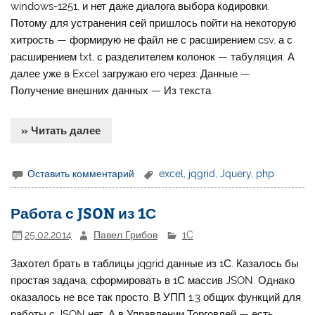
windows-1251, и нет даже диалога выбора кодировки.
Потому для устранения сей пришлось пойти на некоторую
хитрость — формирую не файл не с расширением csv, а с
расширением txt, с разделителем колонок — табуляция. А
далее уже в Excel загружаю его через: Данные —
Получение внешних данных — Из текста.
» Читать далее
Оставить комментарий
excel
,
jqgrid
,
Jquery
,
php
Работа с JSON из 1С
25.02.2014
Павел Грибов
1C
Захотел брать в таблицы jqgrid данные из 1С. Казалось бы
простая задача, сформировать в 1С массив JSON. Однако
оказалось не все так просто. В УПП 1.3 общих функций для
работы с JSON нет. А в Управлении Торговлей — есть.