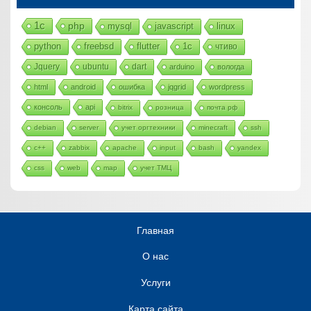
1с
php
mysql
javascript
linux
python
freebsd
flutter
1c
чтиво
Jquery
ubuntu
dart
arduino
вологда
html
android
ошибка
jqgrid
wordpress
консоль
api
bitrix
розница
почта рф
debian
server
учет оргтехники
minecraft
ssh
c++
zabbix
apache
input
bash
yandex
css
web
map
учет ТМЦ
Главная
О нас
Услуги
Карта сайта