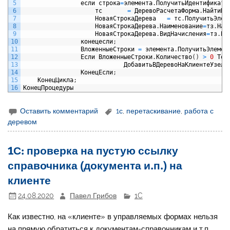
5
если
строка
=
элемента
.
ПолучитьИдентификато
6
тс
=
ДеревоРасчетаФорма
.
НайтиПо
7
НоваяСтрокаДерева
=
тс
.
ПолучитьЭлем
8
НоваяСтрокаДерева
.
Наименование
=
тз
.
Наи
9
НоваяСтрокаДерева
.
ВидНачисления
=
тз
.
Ви
10
конецесли
;
11
ВложенныеСтроки
=
элемента
.
ПолучитьЭлемен
12
Если
ВложенныеСтроки
.
Количество
(
)
>
0
Тог
13
ДобавитьВДеревоНаКлиентеУзел
(
14
КонецЕсли
;
15
КонецЦикла
;
16
КонецПроцедуры
Оставить комментарий
1с
,
перетаскивание
,
работа с
деревом
1С: проверка на пустую ссылку
справочника (документа и.п.) на
клиенте
24.08.2020
Павел Грибов
1C
Как известно, на «клиенте» в управляемых формах нельзя
на прямую обратиться к документам-справочникам и т.п.