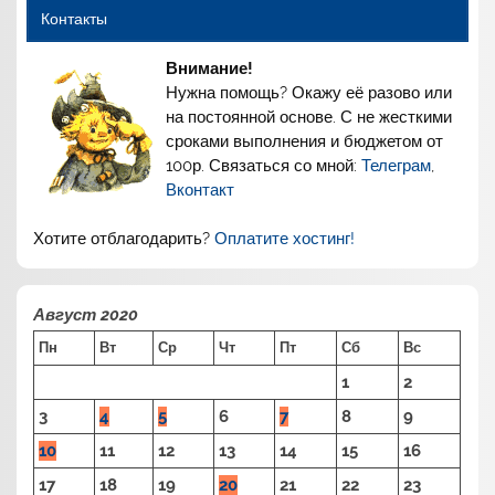
Контакты
Внимание!
Нужна помощь? Окажу её разово или
на постоянной основе. С не жесткими
сроками выполнения и бюджетом от
100р. Связаться со мной:
Телеграм
,
Вконтакт
Хотите отблагодарить?
Оплатите хостинг!
Август 2020
Пн
Вт
Ср
Чт
Пт
Сб
Вс
1
2
3
4
5
6
7
8
9
10
11
12
13
14
15
16
17
18
19
20
21
22
23