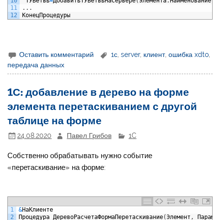
10
ТУВетвь
=
ДобавитьТУВетвьНаСервере
(
элемента
.
Наименование
,
э
11
.
.
.
12
КонецПроцедуры
Оставить комментарий
1с
,
server
,
клиент
,
ошибка xdto
,
передача данных
1С: добавление в дерево на форме
элемента перетаскиванием с другой
таблице на форме
24.08.2020
Павел Грибов
1C
Собственно обрабатывать нужно событие
«перетаскивание» на форме:
1
&
НаКлиенте
2
Процедура
ДеревоРасчетаФормаПеретаскивание
(
Элемент
,
Параме