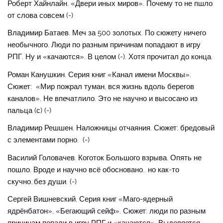
Роберт Хайнлайн. «Двери иных миров». Почему то не пшло
от слова совсем (-)
Владимир Батаев. Меч за 500 золотых. По сюжету ничего
необычного. Люди по разным причинам попадают в игру
РПГ. Ну и «качаются». В целом (-). Хотя прочитал до конца.
Роман Канушкин. Серия книг «Канал имени Москвы».
Сюжет: «Мир пожрал туман, вся жизнь вдоль берегов
каналов». Не впечатлило. Это не научно и высосано из
пальца (с) (-)
Владимир Решшен. Наложницы отчаяния. Сюжет: бредовый
с элементами порно. (-)
Василий Головачев. Коготок Большого взрыва. Опять не
пошло. Вроде и научно всё обосновано.. но как-то
скучно..без души. (-)
Сергей Вишневский. Серия книг «Маго-ядерный
ядрёнбатон», «Бегающий сейф». Сюжет: люди по разным
причинам попали в игру РПГ и «качаются». Выделяется