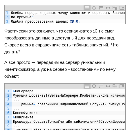
1
Ошибка
передачи
данных
между
клиентом
и
сервером
.
Значение
2
по
причине
:
3
Ошибка
преобразования
данных
XDTO
:
Фактически это означает, что сериализатор 1С не смог
преобразовать данные в доступный для передачи вид.
Скорее всего в справочнике есть таблица значений. Что
делать?
А всё просто — передадим на сервер уникальный
идентификатор, а уж на сервер «восстановим» по нему
объект:
1
&
НаСервере
2
Функция
ДобавитьТУВетвьНаСервере
(
ИмяВетви
,
ВидНачисленияВе
3
.
.
.
4
данные
=
Справочники
.
ВидыНачислений
.
ПолучитьСсылку
(
Новы
5
.
.
.
6
КонецФункции
7
&
НаКлиенте
8
Процедура
СоздатьТочкиУчетаВеткиНачислений
(
СтрокиДерева
,
р
9
.
.
.