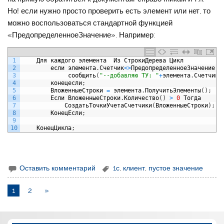
Но! если нужно просто проверить есть элемент или нет, то
можно воспользоваться стандартной функцией
«ПредопределенноеЗначение». Например:
1
Для
каждого
элемента
Из
СтрокиДерева
Цикл
2
если
элемента
.
Счетчик
<>
ПредопределенноеЗначение
(
"
3
сообщить
(
"--добавляю ТУ: "
+
элемента
.
Счетчик
)
4
конецесли
;
5
ВложенныеСтроки
=
элемента
.
ПолучитьЭлементы
(
)
;
6
Если
ВложенныеСтроки
.
Количество
(
)
>
0
Тогда
7
СоздатьТочкиУчетаСчетчики
(
ВложенныеСтроки
)
;
8
КонецЕсли
;
9
10
КонецЦикла
;
Оставить комментарий
1с
,
клиент
,
пустое значение
1
2
»