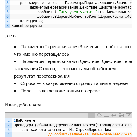
3
для
каждого
тз
из
ПараметрыПеретаскивания
.
Значение
4
ПараметрыПеретаскивания
.
Действие
=
ДействиеПеретаски
5
сообщить
(
"Тащу узел учета: "
+
тз
.
Наименование
+
"
6
ДобавитьВДеревоНаКлиентеУзел
(
ДеревоРасчетаФорм
7
конеццикла
;
8
КонецПроцедуры
,где в
ПараметрыПеретаскивания.Значение — собственно
что именно перетащилось
ПараметрыПеретаскивания.Действие=ДействиеПере
таскивания.Отмена; — что мы сами обработаем
результат перетаскивания
Строка — в какую именно строчку тащим в дереве
Поле — в какое поле тащим в дереве
И как добавляем:
1
&
НаКлиенте
2
Процедура
ДобавитьВДеревоНаКлиентеУзел
(
СтрокиДерева
,
строк
3
Для
каждого
элемента
Из
СтрокиДерева
Цикл
4
//Сообщить(элемента.Наименование+"/"+элем