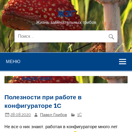
Перейти
к
ЖЗГ
содержимому
Жизнь замечательных грибов
МЕНЮ
Месяц:
Август 2020
Полезности при работе в
конфигураторе 1С
28.08.2020
Павел Грибов
1C
Не все о них знают, работая в конфигураторе много лет.