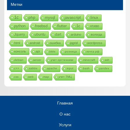
Метки
1с
php
mysql
javascript
linux
python
freebsd
flutter
1c
чтиво
Jquery
ubuntu
dart
arduino
вологда
html
android
ошибка
jqgrid
wordpress
консоль
api
bitrix
розница
почта рф
debian
server
учет оргтехники
minecraft
ssh
c++
zabbix
apache
input
bash
yandex
css
web
map
учет ТМЦ
Главная
О нас
Услуги