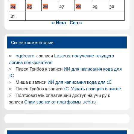
24
25
26
27
28
29
30
31
« Июл
Сен »
Свежие комментарии
ngdream
к записи
Lazarus: получение текущего
логина пользователя
Павел Грибов
к записи
ИИ для написания кода для
1С
Миша
к записи
ИИ для написания кода для 1С
Павел Грибов
к записи
1С: Узнать позицию в цикле
Полтзователь оплативший доступ на учи ру
к
записи
Спам звонки от платформы uchi.ru