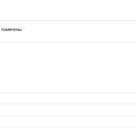
я помечены
*