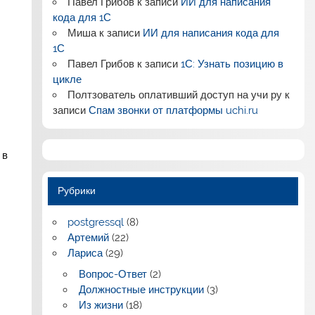
Павел Грибов
к записи
ИИ для написания
кода для 1С
Миша
к записи
ИИ для написания кода для
1С
Павел Грибов
к записи
1С: Узнать позицию в
цикле
Полтзователь оплативший доступ на учи ру
к
записи
Спам звонки от платформы uchi.ru
 в
Рубрики
postgressql
(8)
Артемий
(22)
Лариса
(29)
Вопрос-Ответ
(2)
Должностные инструкции
(3)
Из жизни
(18)