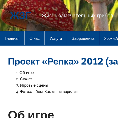
Перейти
к
содержимому
ЖЗГ
Жизнь замечательных грибов
Главная
О нас
Услуги
Заброшенка
Уроки 
Проект «Репка» 2012 (з
Об игре.
Сюжет.
Игровые сцены
Фотоальбом. Как мы «творили»
Об игре