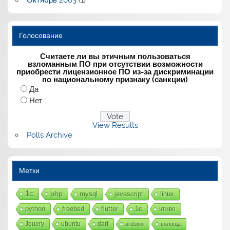
Голосование
Считаете ли вы этичным пользоваться
взломанным ПО при отсутствии возможности
приобрести лицензионное ПО из-за дискриминации
по национальному признаку (санкции)
Да
Нет
View Results
Polls Archive
Метки
1с
php
mysql
javascript
linux
python
freebsd
flutter
1c
чтиво
Jquery
ubuntu
dart
arduino
вологда