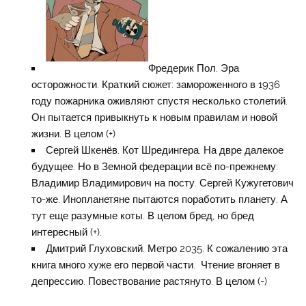
Фредерик Пол. Эра
осторожности. Краткий сюжет: замороженного в 1936
году пожарника оживляют спустя несколько столетий.
Он пытается привыкнуть к новым правилам и новой
жизни. В целом (+)
Сергей Шкенёв. Кот Шредингера. На двре далекое
будущее. Но в Земной федерации всё по-прежнему:
Владимир Владимирович на посту. Сергей Кужугетович
то-же. Инопланетяне пытаются поработить планету. А
тут еще разумные коты. В целом бред, но бред
интересный (+).
Дмитрий Глуховский. Метро 2035. К сожалению эта
книга много хуже его первой части. Чтение вгоняет в
депрессию. Повествование растянуто. В целом (-)