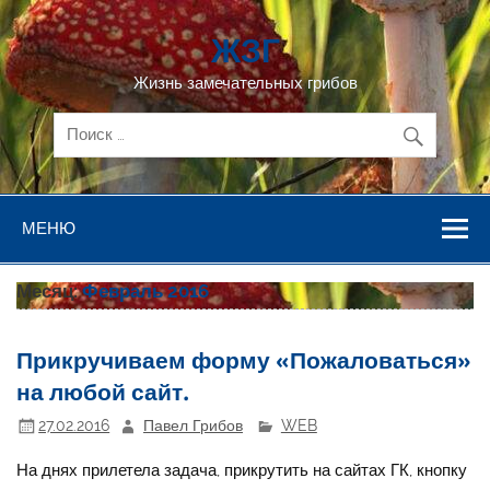
Перейти
к
ЖЗГ
содержимому
Жизнь замечательных грибов
МЕНЮ
Месяц:
Февраль 2016
Прикручиваем форму «Пожаловаться»
на любой сайт.
27.02.2016
Павел Грибов
WEB
На днях прилетела задача, прикрутить на сайтах ГК, кнопку