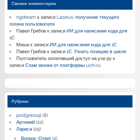
Свежие комментарии
ngdream
к записи
Lazarus: получение текущего
логина пользователя
Павел Грибов
к записи
ИИ для написания кода для
1С
Миша
к записи
ИИ для написания кода для 1С
Павел Грибов
к записи
1С: Узнать позицию в цикле
Полтзователь оплативший доступ на учи ру
к
записи
Спам звонки от платформы uchi.ru
Рубрики
postgressql
(8)
Артемий
(22)
Лариса
(29)
Вопрос-Ответ
(2)