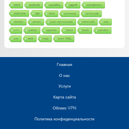
html
android
ошибка
jqgrid
wordpress
консоль
api
bitrix
розница
почта рф
debian
server
учет оргтехники
minecraft
ssh
c++
zabbix
apache
input
bash
yandex
css
web
map
учет ТМЦ
Главная
О нас
Услуги
Карта сайта
Облако VPN
Политика конфиденциальности