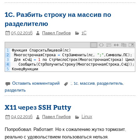
1С. Разбить строку на массив по
разделителю
05.02.2016
Павел Грибов
1C
1
Функция
СпарситьЛицевой
(
лс
)
2
МногострочнаяСтрока
=
СтрЗаменить
(
лс
,
";"
,
Символы
.
ПС
)
;
3
Для
кСчЦ
=
1
по
СтрЧислоСтрок
(
МногострочнаяСтрока
)
Цикл
4
Сообщить
(
СтрПолучитьСтроку
(
МногострочнаяСтрока
,
СчЦ
)
)
;
5
КонецФункции
Оставить комментарий
;
,
1с
,
массив
,
разделитель
,
разделить
X11 через SSH Putty
04.02.2016
Павел Грибов
Linux
Попробовал. Работает. Но к сожалению жутко тормозит,
реально с удовольствием пользоваться нельзя.