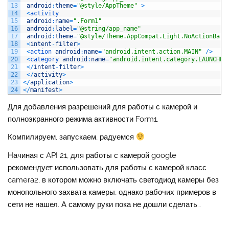
13
android
:
theme
=
"@style/AppTheme"
>
14
<
activity
15
android
:
name
=
".Form1"
16
android
:
label
=
"@string/app_name"
17
android
:
theme
=
"@style/Theme.AppCompat.Light.NoActionBar"
18
<
intent
-
filter
>
19
<
action 
android
:
name
=
"android.intent.action.MAIN"
/
>
20
<
category 
android
:
name
=
"android.intent.category.LAUNCHER
21
<
/
intent
-
filter
>
22
<
/
activity
>
23
<
/
application
>
24
<
/
manifest
>
Для добавления разрешений для работы с камерой и
полноэкранного режима активности Form1.
Компилируем, запускаем, радуемся
Начиная с API 21, для работы с камерой google
рекомендует использовать для работы с камерой класс
camera2, в котором можно включать светодиод камеры без
монопольного захвата камеры, однако рабочих примеров в
сети не нашел. А самому руки пока не дошли сделать…