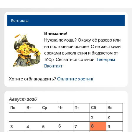
Контакты
Внимание!
Нужна помощь? Окажу её разово или
на постоянной основе. С не жесткими
сроками выполнения и бюджетом от
100р. Связаться со мной:
Телеграм
,
Вконтакт
Хотите отблагодарить?
Оплатите хостинг!
Август 2026
Пн
Вт
Ср
Чт
Пт
Сб
Вс
1
2
3
4
5
6
7
8
9