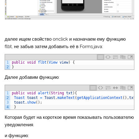
далее ищем свойство onclick и назначаем ему функцию
flbt, не забыв затем добавить её в Form1.java:
1
public
void
flbt
(
View 
view
)
{
2
}
Далее добавим функцию:
1
public
void
alert
(
String
txt
)
{
2
Toast 
toast
=
Toast
.
makeText
(
getApplicationContext
(
)
,
txt
,
3
toast
.
show
(
)
;
4
}
Которая будет на короткое время показывать пользователю
уведомления.
и функцию: