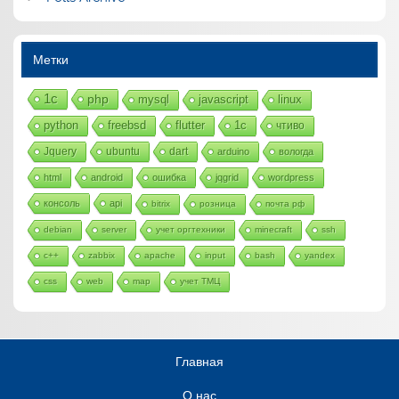
Метки
1с
php
mysql
javascript
linux
python
freebsd
flutter
1c
чтиво
Jquery
ubuntu
dart
arduino
вологда
html
android
ошибка
jqgrid
wordpress
консоль
api
bitrix
розница
почта рф
debian
server
учет оргтехники
minecraft
ssh
c++
zabbix
apache
input
bash
yandex
css
web
map
учет ТМЦ
Главная
О нас