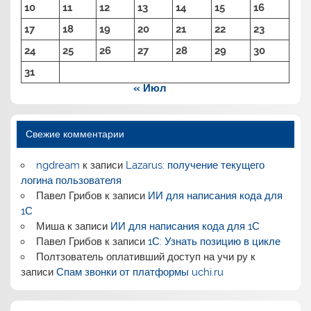
10
11
12
13
14
15
16
17
18
19
20
21
22
23
24
25
26
27
28
29
30
31
« Июл
Свежие комментарии
ngdream
к записи
Lazarus: получение текущего
логина пользователя
Павел Грибов
к записи
ИИ для написания кода для
1С
Миша
к записи
ИИ для написания кода для 1С
Павел Грибов
к записи
1С: Узнать позицию в цикле
Полтзователь оплативший доступ на учи ру
к
записи
Спам звонки от платформы uchi.ru