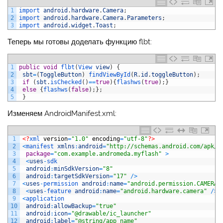
1
import 
android
.
hardware
.
Camera
;
2
import 
android
.
hardware
.
Camera
.
Parameters
;
3
import 
android
.
widget
.
Toast
;
Теперь мы готовы доделать функцию flbt:
1
public
void
flbt
(
View 
view
)
{
2
sbt
=
(
ToggleButton
)
findViewById
(
R
.
id
.
toggleButton
)
;
3
if
(
sbt
.
isChecked
(
)
==
true
)
{
flashws
(
true
)
;
}
4
else
{
flashws
(
false
)
;
}
;
5
}
Изменяем AndroidManifest.xml:
1
<?
xml 
version
=
"1.0"
encoding
=
"utf-8"
?>
2
<
manifest 
xmlns
:
android
=
"http://schemas.android.com/apk/r
3
package
=
"com.example.andromeda.myflash"
>
4
<
uses
-
sdk
5
android
:
minSdkVersion
=
"8"
6
android
:
targetSdkVersion
=
"17"
/
>
7
<
uses
-
permission 
android
:
name
=
"android.permission.CAMERA"
8
<
uses
-
feature 
android
:
name
=
"android.hardware.camera"
/
>
9
<
application
10
android
:
allowBackup
=
"true"
11
android
:
icon
=
"@drawable/ic_launcher"
12
android
:
label
=
"@string/app_name"