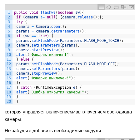
1
public
void
flashws
(
boolean
sw
)
{
2
if
(
camera
!=
null
)
{
camera
.
release
(
)
;
}
;
3
try
{
4
camera
=
Camera
.
open
(
)
;
5
params
=
camera
.
getParameters
(
)
;
6
if
(
sw
==
true
)
{
7
params
.
setFlashMode
(
Parameters
.
FLASH_MODE_TORCH
)
;
8
camera
.
setParameters
(
params
)
;
9
camera
.
startPreview
(
)
;
10
alert
(
"Фонарик включен!"
)
;
11
}
else
{
12
params
.
setFlashMode
(
Parameters
.
FLASH_MODE_OFF
)
;
13
camera
.
setParameters
(
params
)
;
14
camera
.
stopPreview
(
)
;
15
alert
(
"Фонарик выключен!"
)
;
16
}
;
17
}
catch
(
RuntimeException
e
)
{
18
alert
(
"Ошибка открытия камеры!"
)
;
19
}
20
}
которая управляет включением/выключением светодиода
камеры.
Не забудьте добавить необходимые модули: