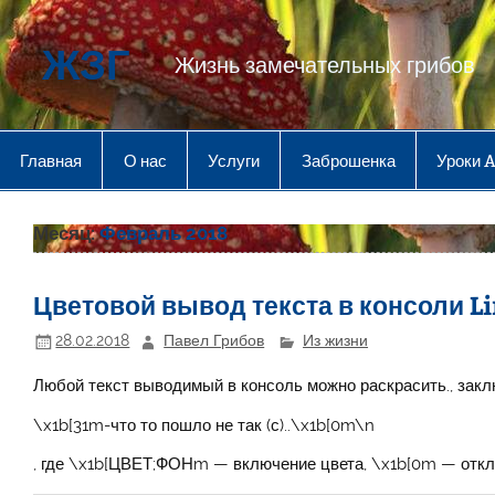
Перейти
к
содержимому
ЖЗГ
Жизнь замечательных грибов
Главная
О нас
Услуги
Заброшенка
Уроки 
Месяц:
Февраль 2018
Цветовой вывод текста в консоли L
28.02.2018
Павел Грибов
Из жизни
Любой текст выводимый в консоль можно раскрасить., зак
\x1b[31m-что то пошло не так (с)..\x1b[0m\n
, где \x1b[ЦВЕТ;ФОНm — включение цвета, \x1b[0m — отк