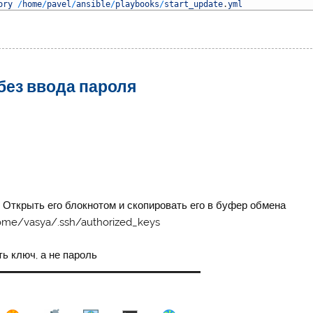
ory
/
home
/
pavel
/
ansible
/
playbooks
/
start_update
.
yml
без ввода пароля
 Открыть его блокнотом и скопировать его в буфер обмена
ome/vasya/.ssh/authorized_keys
ь ключ, а не пароль