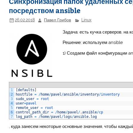
Синхронизация папок удаленных с
посредством ansible
26.02.2018
Павел Грибов
Linux
Задача: есть кучка серверов, на 
Решение: используем ansible
1) Создаем файл конфигурации ans
1
[
defaults
]
2
hostfile
=
/
home
/
pavel
/
ansible
/
inventory
/
inventory
3
sudo_user
=
root
4
user
=
pavel
5
remote_user
=
root
6
control_path_dir
=
/
home
/
pavel
/
.
ansible
/
cp
7
log_path
=
/
home
/
pavel
/
logs
/
ansible
.
log
, куда занесем некоторые основные значения, чтобы кажды