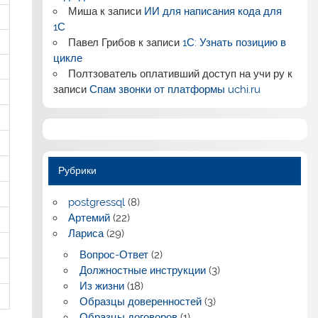
Миша
к записи
ИИ для написания кода для
1С
Павел Грибов
к записи
1С: Узнать позицию в
цикле
Полтзователь оплативший доступ на учи ру
к
записи
Спам звонки от платформы uchi.ru
Рубрики
postgressql
(8)
Артемий
(22)
Лариса
(29)
Вопрос-Ответ
(2)
Должностные инструкции
(3)
Из жизни
(18)
Образцы доверенностей
(3)
Образцы договоров
(1)