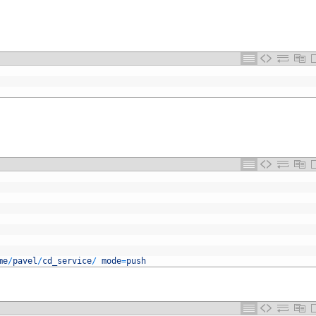
me
/
pavel
/
cd_service
/
mode
=
push