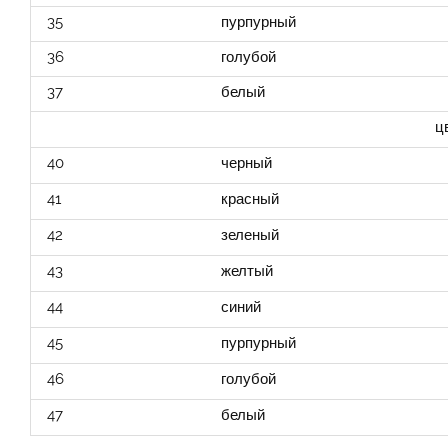
35
пурпурный
36
голубой
37
белый
ц
40
черный
41
красный
42
зеленый
43
желтый
44
синий
45
пурпурный
46
голубой
47
белый