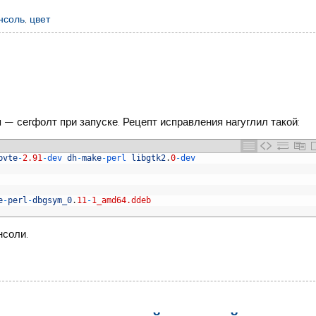
нсоль
,
цвет
я — сегфолт при запуске. Рецепт исправления нагуглил такой:
bvte
-
2.91
-
dev 
dh
-
make
-
perl 
libgtk2
.
0
-
dev
e
-
perl
-
dbgsym_0
.
11
-
1_amd64.ddeb
нсоли.