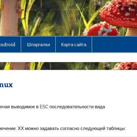
Android
Шпаргалки
Карта сайта
inux
лючая выводимое в ESC последовательности вида
лючение, ХХ можно задавать согласно следующей таблицы: