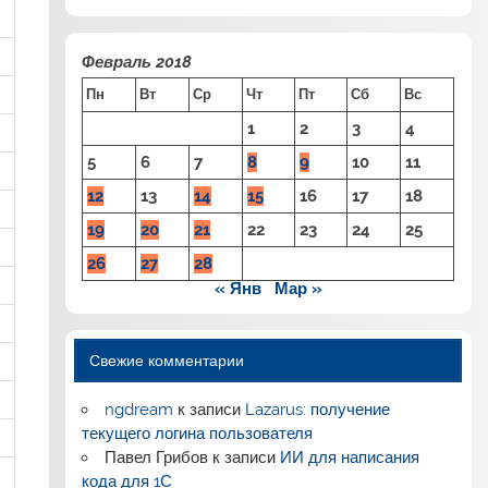
Февраль 2018
Пн
Вт
Ср
Чт
Пт
Сб
Вс
1
2
3
4
5
6
7
8
9
10
11
12
13
14
15
16
17
18
19
20
21
22
23
24
25
26
27
28
« Янв
Мар »
Свежие комментарии
ngdream
к записи
Lazarus: получение
текущего логина пользователя
Павел Грибов
к записи
ИИ для написания
кода для 1С