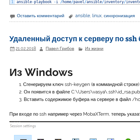
1
ansible
-
playbook
-
i
/
home
/
pavel
/
ansible
/
inventory
/
invent
Оставить комментарий
ansible
,
linux
,
синхронизация
Удаленный доступ к серверу по ssh 
21.02.2018
Павел Грибов
Из жизни
Из Windows
Сгенерируем ключ ssh-keygen (в коммандной строке)
Он появится в файле C:\Users\vasya\.ssh\id_rsa.pub
Вставить содержимое буфера на сервере в файл /h
При входе по ssh например через MobaXTerm, теперь указат