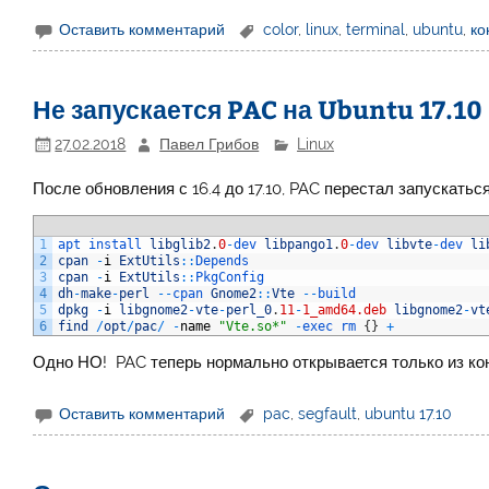
Оставить комментарий
color
,
linux
,
terminal
,
ubuntu
,
ко
Не запускается PAC на Ubuntu 17.10
27.02.2018
Павел Грибов
Linux
После обновления с 16.4 до 17.10, PAC перестал запускатьс
1
apt 
install 
libglib2
.
0
-
dev 
libpango1
.
0
-
dev 
libvte
-
dev 
li
2
cpan
-
i
ExtUtils
::
Depends
3
cpan
-
i
ExtUtils
::
PkgConfig
4
dh
-
make
-
perl
--
cpan 
Gnome2
::
Vte
--
build
5
dpkg
-
i
libgnome2
-
vte
-
perl_0
.
11
-
1_amd64.deb
libgnome2
-
vt
6
find
/
opt
/
pac
/
-
name
"Vte.so*"
-
exec
rm
{
}
+
Одно НО! PAC теперь нормально открывается только из ко
Оставить комментарий
pac
,
segfault
,
ubuntu 17.10