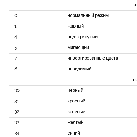
а
0
нормальный режим
1
жирный
4
подчеркнутый
5
мигающий
7
инвертированные цвета
8
невидимый
цв
30
черный
31
красный
32
зеленый
33
желтый
34
синий