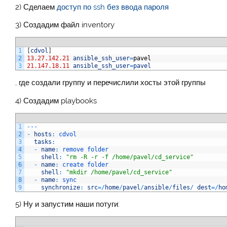
2) Сделаем
доступ по ssh без ввода пароля
3) Создадим файл inventory
1
[
cdvol
]
2
13.27.142.21
ansible_ssh_user
=
pavel
3
21.147.18.11
ansible_ssh_user
=
pavel
, где создали группу и перечислили хосты этой группы
4) Создадим playbooks
1
--
-
2
-
hosts
:
cdvol
3
tasks
:
4
-
name
:
remove 
folder
5
shell
:
"rm -R -r -f /home/pavel/cd_service"
6
-
name
:
create 
folder
7
shell
:
"mkdir /home/pavel/cd_service"
8
-
name
:
sync
9
synchronize
:
src
=
/
home
/
pavel
/
ansible
/
files
/
dest
=
/
ho
5) Ну и запустим наши потуги: