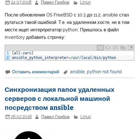
24.07.2018
Павел Грибов
Linux
После обновления OS FreeBSD с 10.3 до 11.2, ansible стал
ругаться такой ошибкой. Т.е. на удаленном хосте, не в том
месте ищет интерпретатор python. Пришлось в файл
inventory добавить строчку:
1
[
all
:
vars
]
2
ansible_python_interpreter
=
/
usr
/
local
/
bin
/
python
Оставить комментарий
ansible
,
python not found
Синхронизация папок удаленных
серверов с локальной машиной
посредством ansible
26.02.2018
Павел Грибов
Linux