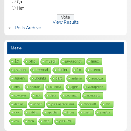
Да
Нет
View Results
Polls Archive
Метки
1с
php
mysql
javascript
linux
python
freebsd
flutter
1c
чтиво
Jquery
ubuntu
dart
arduino
вологда
html
android
ошибка
jqgrid
wordpress
консоль
api
bitrix
розница
почта рф
debian
server
учет оргтехники
minecraft
ssh
c++
zabbix
apache
input
bash
yandex
css
web
map
учет ТМЦ