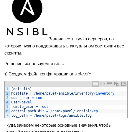
Задача: есть кучка серверов, на
которых нужно поддерживать в актуальном состоянии все
скрипты.
Решение: используем ansible
1) Создаем файл конфигурации ansible.cfg
1
[
defaults
]
2
hostfile
=
/
home
/
pavel
/
ansible
/
inventory
/
inventory
3
sudo_user
=
root
4
user
=
pavel
5
remote_user
=
root
6
control_path_dir
=
/
home
/
pavel
/
.
ansible
/
cp
7
log_path
=
/
home
/
pavel
/
logs
/
ansible
.
log
, куда занесем некоторые основные значения, чтобы