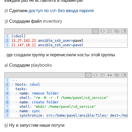
каждый раз не вставлять в параметры
2) Сделаем
доступ по ssh без ввода пароля
3) Создадим файл inventory
1
[
cdvol
]
2
13.27.142.21
ansible_ssh_user
=
pavel
3
21.147.18.11
ansible_ssh_user
=
pavel
, где создали группу и перечислили хосты этой группы
4) Создадим playbooks
1
--
-
2
-
hosts
:
cdvol
3
tasks
:
4
-
name
:
remove 
folder
5
shell
:
"rm -R -r -f /home/pavel/cd_service"
6
-
name
:
create 
folder
7
shell
:
"mkdir /home/pavel/cd_service"
8
-
name
:
sync
9
synchronize
:
src
=
/
home
/
pavel
/
ansible
/
files
/
dest
=
/
home
5) Ну и запустим наши потуги: