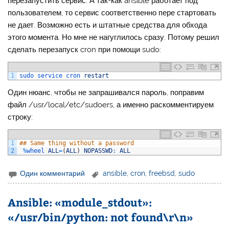
перезапустить сервис. А так-как ansible работает под
пользователем, то сервис соответственно пере стартовать
не дает. Возможно есть и штатные средства для обхода
этого момента. Но мне не нагуглилось сразу. Потому решил
сделать перезапуск cron при помощи sudo:
1
sudo 
service 
cron 
restart
Один нюанс, чтобы не запрашивался пароль, поправим
файл /usr/local/etc/sudoers, а именно раскомментируем
строку:
1
## Same thing without a password
2
%
wheel 
ALL
=
(
ALL
)
NOPASSWD
:
ALL
Один комментарий
ansible
,
cron
,
freebsd
,
sudo
Ansible: «module_stdout»:
«/usr/bin/python: not found\r\n»