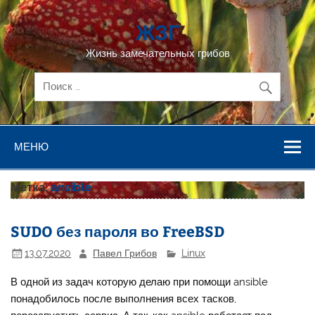
Перейти
к
ЖЗГ
содержимому
Жизнь замечательных грибов
МЕНЮ
Метка:
ansible
SUDO без пароля во FreeBSD
13.07.2020
Павел Грибов
Linux
В одной из задач которую делаю при помощи ansible
понадобилось после выполнения всех тасков,