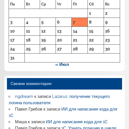
Пн
Вт
Ср
Чт
Пт
Сб
Вс
1
2
3
4
5
6
7
8
9
10
11
12
13
14
15
16
17
18
19
20
21
22
23
24
25
26
27
28
29
30
31
« Июл
Свежие комментарии
ngdream
к записи
Lazarus: получение текущего
логина пользователя
Павел Грибов
к записи
ИИ для написания кода для
1С
Миша
к записи
ИИ для написания кода для 1С
Павел Грибов
к записи
1С: Узнать позицию в цикле