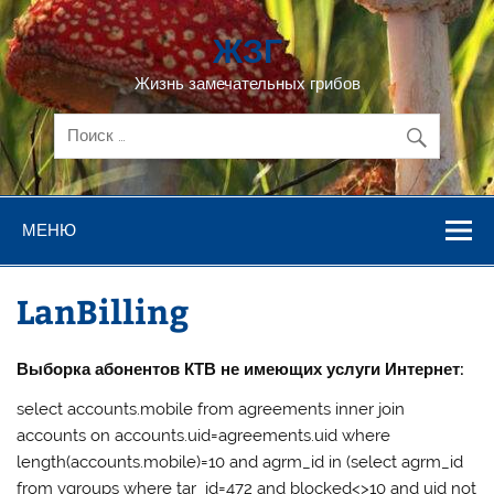
Перейти
к
ЖЗГ
содержимому
Жизнь замечательных грибов
МЕНЮ
LanBilling
Выборка абонентов КТВ не имеющих услуги Интернет:
select accounts.mobile from agreements inner join
accounts on accounts.uid=agreements.uid where
length(accounts.mobile)=10 and agrm_id in (select agrm_id
from vgroups where tar_id=472 and blocked<>10 and uid not