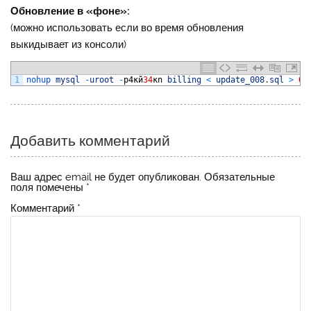
Обновление в «фоне»:
(можно использовать если во время обновления
выкидывает из консоли)
1
nohup 
mysql
-
uroot
-
p4
кй
34
к
n
billing
<
update_008
.
sql
>
00
Добавить комментарий
Ваш адрес email не будет опубликован.
Обязательные
поля помечены
*
Комментарий
*