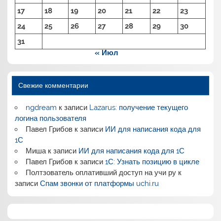
17
18
19
20
21
22
23
24
25
26
27
28
29
30
31
« Июл
Свежие комментарии
ngdream
к записи
Lazarus: получение текущего
логина пользователя
Павел Грибов
к записи
ИИ для написания кода для
1С
Миша
к записи
ИИ для написания кода для 1С
Павел Грибов
к записи
1С: Узнать позицию в цикле
Полтзователь оплативший доступ на учи ру
к
записи
Спам звонки от платформы uchi.ru