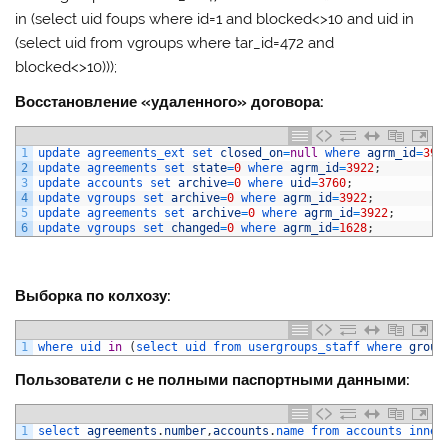
in (select uid foups where id=1 and blocked<>10 and uid in
(select uid from vgroups where tar_id=472 and
blocked<>10)));
Восстановление «удаленного» договора:
1
update 
agreements_ext 
set 
closed_on
=
null
where 
agrm_id
=
392
2
update 
agreements 
set 
state
=
0
where 
agrm_id
=
3922
;
3
update 
accounts 
set 
archive
=
0
where 
uid
=
3760
;
4
update 
vgroups 
set 
archive
=
0
where 
agrm_id
=
3922
;
5
update 
agreements 
set 
archive
=
0
where 
agrm_id
=
3922
;
6
update 
vgroups 
set 
changed
=
0
where 
agrm_id
=
1628
;
Выборка по колхозу:
1
where 
uid 
in
(
select 
uid 
from 
usergroups_staff 
where 
group
Пользователи с не полными паспортными данными:
1
select 
agreements
.
number
,
accounts
.
name 
from 
accounts 
inner