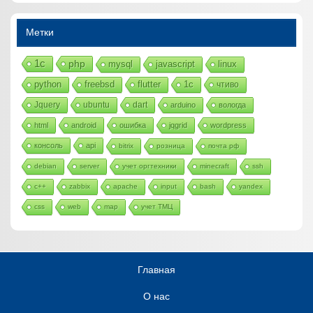
Метки
1с
php
mysql
javascript
linux
python
freebsd
flutter
1c
чтиво
Jquery
ubuntu
dart
arduino
вологда
html
android
ошибка
jqgrid
wordpress
консоль
api
bitrix
розница
почта рф
debian
server
учет оргтехники
minecraft
ssh
c++
zabbix
apache
input
bash
yandex
css
web
map
учет ТМЦ
Главная
О нас