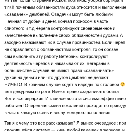
мытье полов, стирание носков, портянок, уборка сортира и
т.п).К почетным обязанностям духа относится и выполнение
«озадачек» дембелей. Озадачки могут быть любыми.
Начиная от добычи денег, кончая проносом в часть
спиртного и т.д.Черепа контролируют своевременное и
качественное выполнение своих обязанноестей духами. А
заоодно наказывают их в случае провинностей. Если череп
не справляется с обязаннастями контроля, то он обязан
сам выполнить эту работу.Ветераны контролируют
деятельность черепов и наказывают их. Ветераны в
большинстве случаев не имеют права «озадачивать»
духов на деньги или что другое.Дембеля не делают
НИЧЕГО. В крайнем случае ходят в наряды по столовой
или дежурным по роте. Имеют право озадачивать бойца.
Вот и вся иерархия. И главное вся эта система эффективно
работает! Очередная смена поколений проходит по приезду
в часть каждую осень и весну молодого пополнения.
Так я к чему это все рассказываю? Я вынес очевидное : при
сложившейся системе — кинь любой камешек в жернова, и