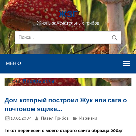
Перейти
к
ЖЗГ
содержимому
Жизнь замечательных грибов
МЕНЮ
Месяц:
Январь 2004
Дом который построил Жук или сага о
почтовом ящике…
10.01.2004
Павел Грибов
Из жизни
Текст перенесён с моего старого сайта образца 2004г