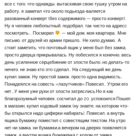
все с того, что однажды, вытаскивая свою тушку утром на
работу, я заметил что около подьезда-валяется
разованный конверт (без содержимого — просто конверт).
Ну я человек любопытный, подобрал, так чисто на адресс
посмотреть…. Посморел
— мой дом, моя квартира.. Мне
письмо, от друзей из армии пришло… Не хило думаю.. А
стоит заметить, что почтовый ящик у меня был без замка,
просто дверца прикрывалась. Ну побесился я конечно, весь
день усиленное серцебиение от злости было…но делать-то
нечего, не знаю кто это сделал… На следующий же день
купил замок. Ну простой замок, просто одна видимость…
Понадеялся на совесть «лазутчиков».Повесил… Утром его
нет….У меня уже руки от злости затряслись.Но я как
благорaзумный человек, сосчитал до 20, успокоился.Пошел
в магазин, купил кодовый замок (ну знаете, на котором что-
бы открылся надо циферки набирать). Повесил, а внутрь
ящика бумажку поместил с совестящим текстом…На утро
нет ни замка, ни бумажки,а вечером на дверях появляется
замок, а внутри ящика бумажечка с кодом от замка…