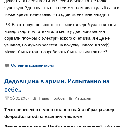
дикость так себя вести. И я себя сейчас то-же гадко
чувствую. Здороваюсь с соседями, натягиваю улыбку …и в
то-же время точно знаю, что один из них мне нагадил..
P.S. В этот опус не вошло то, с моих дверей уже содрали
номер квартиры, отвинтили кнопку дверного звонка,
сорвали пломбы с электрического счетчика (я еще не
узнавал, но думаю залетел на покупку нового+штраф).
Может быть стоит попробовать быть таким как все?
Оставить комментарий
Дедовщина в армии. Испытанно на
себе..
06.01.2004
Павел Грибов
Из жизни
Текст перенесён с моего старого сайта образца 2004г
donpadlo.narod.ru, «задним числом»
Дедовщина в армии..Необходимость времени?
Побывав