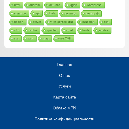
html
android
ошибка
jqgrid
wordpress
консоль
api
bitrix
розница
почта рф
debian
server
учет оргтехники
minecraft
ssh
c++
zabbix
apache
input
bash
yandex
css
web
map
учет ТМЦ
Главная
О нас
Услуги
Карта сайта
Облако VPN
Политика конфиденциальности