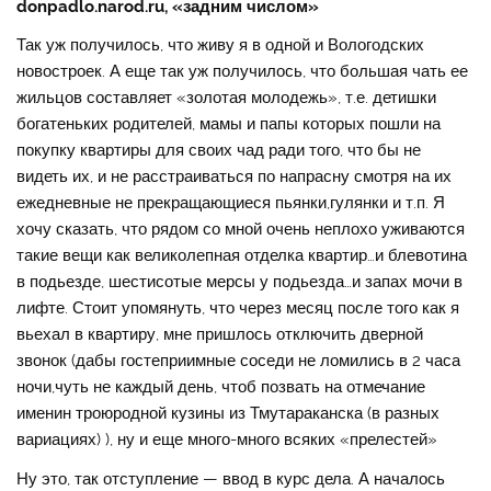
donpadlo.narod.ru, «задним числом»
Так уж получилось, что живу я в одной и Вологодских
новостроек. А еще так уж получилось, что большая чать ее
жильцов составляет «золотая молодежь», т.е. детишки
богатеньких родителей, мамы и папы которых пошли на
покупку квартиры для своих чад ради того, что бы не
видеть их, и не расстраиваться по напрасну смотря на их
ежедневные не прекращающиеся пьянки,гулянки и т.п. Я
хочу сказать, что рядом со мной очень неплохо уживаются
такие вещи как великолепная отделка квартир…и блевотина
в подьезде, шестисотые мерсы у подьезда…и запах мочи в
лифте. Стоит упомянуть, что через месяц после того как я
вьехал в квартиру, мне пришлось отключить дверной
звонок (дабы гостеприимные соседи не ломились в 2 часа
ночи,чуть не каждый день, чтоб позвать на отмечание
именин троюродной кузины из Тмутараканска (в разных
вариациях) ), ну и еще много-много всяких «прелестей»
Ну это, так отступление — ввод в курс дела. А началось