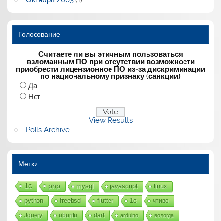
Голосование
Считаете ли вы этичным пользоваться
взломанным ПО при отсутствии возможности
приобрести лицензионное ПО из-за дискриминации
по национальному признаку (санкции)
Да
Нет
View Results
Polls Archive
Метки
1с
php
mysql
javascript
linux
python
freebsd
flutter
1c
чтиво
Jquery
ubuntu
dart
arduino
вологда