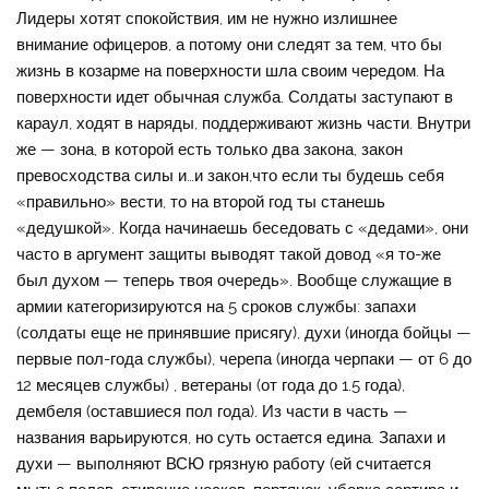
Лидеры хотят спокойствия, им не нужно излишнее
внимание офицеров, а потому они следят за тем, что бы
жизнь в козарме на поверхности шла своим чередом. На
поверхности идет обычная служба. Солдаты заступают в
караул, ходят в наряды, поддерживают жизнь части. Внутри
же — зона, в которой есть только два закона, закон
превосходства силы и…и закон,что если ты будешь себя
«правильно» вести, то на второй год ты станешь
«дедушкой». Когда начинаешь беседовать с «дедами», они
часто в аргумент защиты выводят такой довод «я то-же
был духом — теперь твоя очередь». Вообще служащие в
армии категоризируются на 5 сроков службы: запахи
(солдаты еще не принявшие присягу), духи (иногда бойцы —
первые пол-года службы), черепа (иногда черпаки — от 6 до
12 месяцев службы) , ветераны (от года до 1.5 года),
дембеля (оставшиеся пол года). Из части в часть —
названия варьируются, но суть остается едина. Запахи и
духи — выполняют ВСЮ грязную работу (ей считается