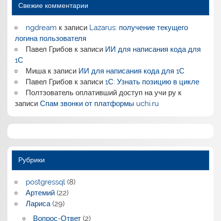
Свежие комментарии
ngdream
к записи
Lazarus: получение текущего
логина пользователя
Павел Грибов
к записи
ИИ для написания кода для
1С
Миша
к записи
ИИ для написания кода для 1С
Павел Грибов
к записи
1С: Узнать позицию в цикле
Полтзователь оплативший доступ на учи ру
к
записи
Спам звонки от платформы uchi.ru
Рубрики
postgressql
(8)
Артемий
(22)
Лариса
(29)
Вопрос-Ответ
(2)