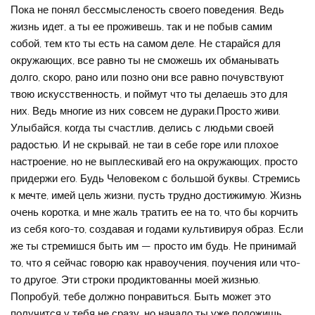
Пока не понял бессмысленость своего поведения. Ведь
жизнь идет, а ты ее проживешь, так и не побыв самим
собой, тем кто ты есть на самом деле. Не старайся для
окружающих, все равно ты не сможешь их обманывать
долго, скоро, рано или позно они все равно почувствуют
твою искусственность, и поймут что ты делаешь это для
них. Ведь многие из них совсем не дураки.Просто живи.
Улыбайся, когда ты счастлив, делись с людьми своей
радостью. И не скрывай, не таи в себе горе или плохое
настроение, но не выплескивай его на окружающих, просто
придержи его. Будь Человеком с большой буквы. Стремись
к мечте, имей цель жизни, пусть трудно достижимую. Жизнь
очень коротка, и мне жаль тратить ее на то, что бы корчить
из себя кого-то, создавая и годами культивируя образ. Если
же ты стремишся быть им — просто им будь. Не принимай
то, что я сейчас говорю как нравоучения, поучения или что-
то другое. Эти строки продиктованны моей жизнью.
Попробуй, тебе должно понравиться. Быть может это
получится у тебя не сразу, но начало ты уже положишь.