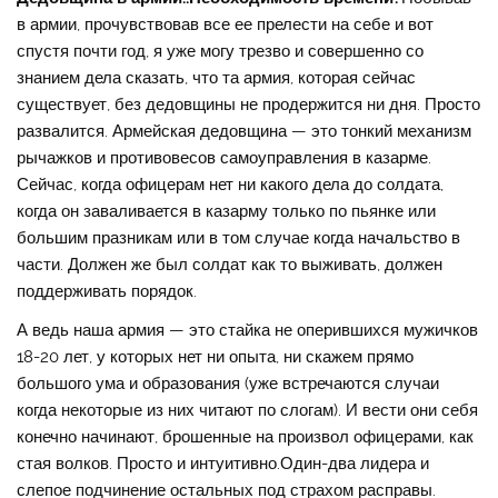
в армии, прочувствовав все ее прелести на себе и вот
спустя почти год, я уже могу трезво и совершенно со
знанием дела сказать, что та армия, которая сейчас
существует, без дедовщины не продержится ни дня. Просто
развалится. Армейская дедовщина — это тонкий механизм
рычажков и противовесов самоуправления в казарме.
Сейчас, когда офицерам нет ни какого дела до солдата,
когда он заваливается в казарму только по пьянке или
большим празникам или в том случае когда начальство в
части. Должен же был солдат как то выживать, должен
поддерживать порядок.
А ведь наша армия — это стайка не оперившихся мужичков
18-20 лет, у которых нет ни опыта, ни скажем прямо
большого ума и образования (уже встречаются случаи
когда некоторые из них читают по слогам). И вести они себя
конечно начинают, брошенные на произвол офицерами, как
стая волков. Просто и интуитивно.Один-два лидера и
слепое подчинение остальных под страхом расправы.