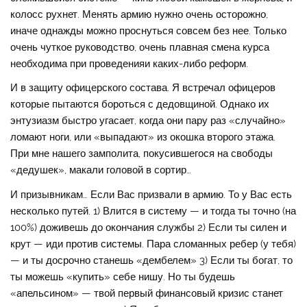
колосс рухнет. Менять армию нужно очень осторожно,
иначе однажды можно проснуться совсем без нее. Только
очень чуткое руководство, очень плавная смена курса
необходима при проведенияи каких-либо реформ.
И в защиту офицерского состава. Я встречал офицеров
которые пытаются бороться с дедовщиной. Однако их
энтузиазм быстро угасает, когда они пару раз «случайно»
ломают ноги, или «выпадают» из окошка второго этажа.
При мне нашего замполита, покусившегося на свободы
«дедушек», макали головой в сортир…
И призывникам… Если Вас призвали в армию. То у Вас есть
несколько путей. 1) Влится в систему — и тогда ты точно (на
100%) доживешь до окончания службы 2) Если ты силен и
крут — иди против системы. Пара сломанных ребер (у тебя)
— и ты досрочно станешь «дембелем» 3) Если ты богат, то
ты можешь «купить» себе нишу. Но ты будешь
«апельсином» — твой первый финансовый кризис станет