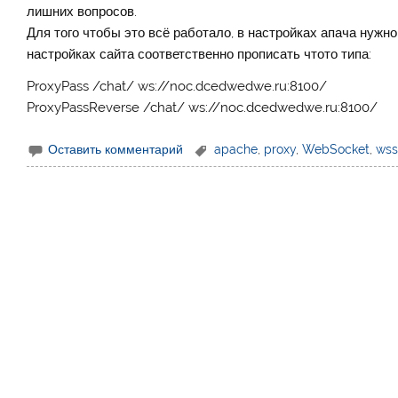
лишних вопросов.
Для того чтобы это всё работало, в настройках апача нуж
настройках сайта соответственно прописать чтото типа:
ProxyPass /chat/ ws://noc.dcedwedwe.ru:8100/
ProxyPassReverse /chat/ ws://noc.dcedwedwe.ru:8100/
Оставить комментарий
apache
,
proxy
,
WebSocket
,
ws