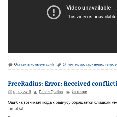
Оставить комментарий
15 лет
,
ирма
,
стризнево
,
телесе
FreeRadius: Error: Received conflict
05.07.2016
Павел Грибов
Из жизни
Ошибка возникает когда к радиусу обращается слишком мног
TimeOut.