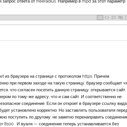
запрос ответа от freeradius. Например в mpd за этот параметр
 из браузера на странице с протоколом https. Причем
нно при первом заходе на такую страницу, браузер сообщает ч
ется, что согласен посетить данную страницу, открывается сайт,
ером по тому-же адресу, что и сам сайт. И соответственно не
 безопасное соединение. Если он откроет в браузере ссылку вида
 будет установлено корректно. Но заставлять пользователя пере
жно поступить по другому: не заметно перенаправить соединени
er:8100 . И вуаля — соединение теперь устанавливается без