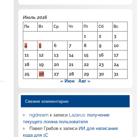
Июль 2016
Пн
Вт
Ср
Чт
Пт
Сб
Вс
1
2
3
4
5
6
7
8
9
10
11
12
13
14
15
16
17
18
19
20
21
22
23
24
25
26
27
28
29
30
31
« Июн
Авг »
Свежие комментарии
ngdream
к записи
Lazarus: получение
текущего логина пользователя
Павел Грибов
к записи
ИИ для написания
кода для 1С