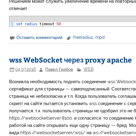
Решением может служить увеличение времени на повторный 
отвечает :
1
set 
radius 
timeout
50
Оставить комментарий
freeradius
,
mpd
wss WebSocket через proxy apache
04.07.2016
Павел Грибов
WEB
Возникла необходимость поднять соединение wss Websocket
сертификат для страницы — самоподписанный. Соответстве
страница не небезопасна и т.п. Когда пользователь соглаша
скрипт на сайте пытается установить wss соединение с серв
получается, т.к. пользователь страницы не одобрил это не
https://websocketserver:8100, и согласится, то соединение
работой на сайте открывать еще одну страницу — бред. Мо
вида https://websocketserver/wss/ на ws://websocketserv