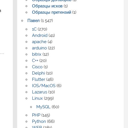
Образцы исков
(1)
в
Образцы претензий
(1)
Павел
(1 547)
1C
(270)
Android
(41)
apache
(4)
arduino
(22)
bitrix
(12)
C++
(20)
Cisco
(1)
Delphi
(10)
Flutter
(46)
IOS/MacOS
(6)
Lazarus
(10)
Linux
(299)
MySQL
(60)
PHP
(145)
Python
(66)
WEB
(281)