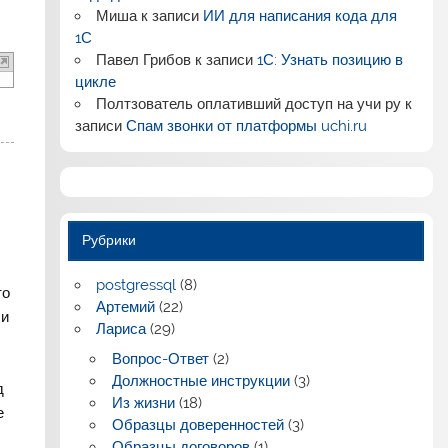
Миша
к записи
ИИ для написания кода для
1С
Павел Грибов
к записи
1С: Узнать позицию в
цикле
Полтзователь оплативший доступ на учи ру
к
записи
Спам звонки от платформы uchi.ru
Рубрики
postgressql
(8)
то
Артемий
(22)
 и
Лариса
(29)
Вопрос-Ответ
(2)
Должностные инструкции
(3)
д
Из жизни
(18)
е
Образцы доверенностей
(3)
Образцы договоров
(1)