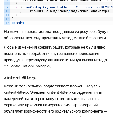
8
}
9
if
(
_newConfig
.
keyboardHidden
==
Configuration
.
KEYBOARD
10
[
.
.
.
Реакция
на
выдвигание
/
задвигание
клавиатуры
.
.
.
11
}
12
}
13
<
/
code
>
На момент вызова метода, все данные из ресурсов будут
обновлены, поэтому применять метод можно без опаски.
Любые изменения конфигурации, которые не были явно
помечены для обработки внутри вашего приложения,
приведут к перезапуску активности, минуя вызов метода
onConfigurationChanged()
.
<intent-filter>
Каждый тег
<activity>
поддерживает вложенные узлы
<intent-filter>
. Элемент
<intent-filter>
определяет типы
намерений, на которые могут ответить деятельность,
сервис или приемник намерений. Фильтр намерений
объявляет возможности его родительского компонента —