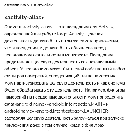
элементов <meta-data>.
<activity-alias>
Элемент
<activity-alias>
— это псевдоним для Activity,
определенной в атрибуте
targetActivity
. Целевая
деятельность должна быть в том же самом приложении,
что и псевдоним, и должна быть объявлена перед
псевдонимом деятельности в манифесте. Псевдоним
представляет целевую деятельность как независимый
объект. У псевдонима может быть свой собственный набор
фильтров намерений, определяющий, какие намерения
могут активизировать целевую деятельность и как система
будет обрабатывать эту деятельность. Например, фильтры
намерений на псевдониме деятельности могут определить
флаги
android:name=»android.intent.action.MAIN»
и
android:name=»android.intent.category.LAUNCHER»
,
заставляя целевую деятельность загружаться при запуске
приложения даже в том случае, когда в фильтрах