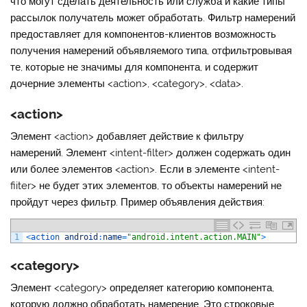
что могут сделать деятельность или служба и какие типы
рассылок получатель может обработать. Фильтр намерений
предоставляет для компонентов-клиентов возможность
получения намерений объявляемого типа, отфильтровывая
те, которые не значимы для компонента, и содержит
дочерние элементы <action>, <category>, <data>.
<action>
Элемент
<action>
добавляет действие к фильтру
намерений. Элемент <intent-filter> должен содержать один
или более элементов <action>. Если в элементе <intent-
fiiter> не будет этих элементов, то объекты намерений не
пройдут через фильтр. Пример объявления действия:
1
<
action 
android
:
name
=
"android.intent.action.MAIN"
>
<category>
Элемент
<category>
определяет категорию компонента,
которую должно обработать намерение. Это строковые