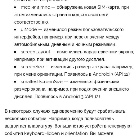
mcc
или
mnc
— обнаружена новая SIM-карта, при
этом изменились страна и код сотовой сети
соответственно.
uiMode
— изменился режим пользовательского
интерфейса, например, при переключении между
автомобильным, дневным и ночным режимами.
screenLayout
— изменились характеристики экрана,
например, при активации другого дисплея.
screenSize
— изменлись размеры экрана, например,
при смене ориентации. Появилось в Android 3 (API 12)
smallestScreenSize
— изменился физический
размер экрана, например, при подключении внешнего
дисплея. Появилось в Android 3 (API 12)
В некоторых случаях одновременно будут срабатывать
несколько событий. Например, когда пользователь
выдвигает клавиатуру, большинство устройств генерируют
события
keyboardHidden
и
orientation
. Вы можете