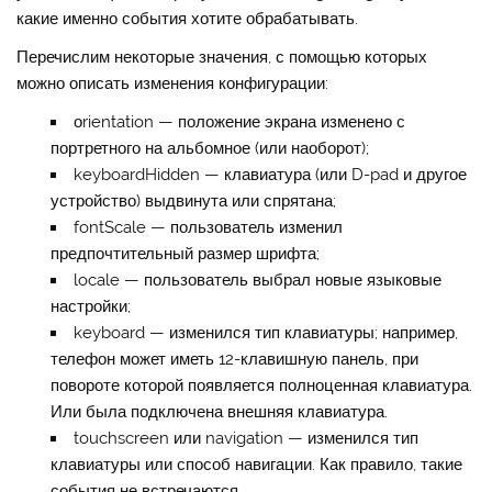
какие именно события хотите обрабатывать.
Перечислим некоторые значения, с помощью которых
можно описать изменения конфигурации:
оrientation
— положение экрана изменено с
портретного на альбомное (или наоборот);
keyboardHidden
— клавиатура (или D-pad и другое
устройство) выдвинута или спрятана;
fontScale
— пользователь изменил
предпочтительный размер шрифта;
locale
— пользователь выбрал новые языковые
настройки;
keyboard
— изменился тип клавиатуры; например,
телефон может иметь 12-клавишную панель, при
повороте которой появляется полноценная клавиатура.
Или была подключена внешняя клавиатура.
touchscreen
или
navigation
— изменился тип
клавиатуры или способ навигации. Как правило, такие
события не встречаются.