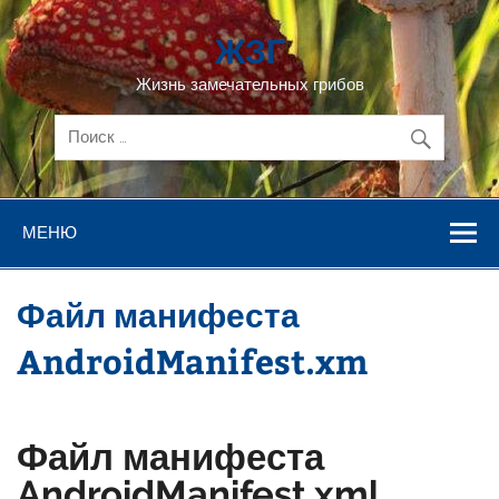
Перейти
к
ЖЗГ
содержимому
Жизнь замечательных грибов
МЕНЮ
Файл манифеста
AndroidManifest.xm
Файл манифеста
AndroidManifest.xml