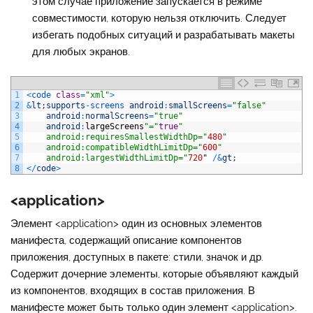
этом случае приложение запускается в режиме
совместимости, которую нельзя отключить. Следует
избегать подобных ситуаций и разрабатывать макеты
для любых экранов.
1
<
code 
class
=
"xml"
>
2
&
lt
;
supports
-
screens 
android
:
smallScreens
=
"false"
3
android
:
normalScreens
=
"true"
4
android
:
largeScreens
"="
true
"
5
    android:requiresSmallestWidthDp="
480
"
6
    android:compatibleWidthLimitDp="
600
"
7
    android:largestWidthLimitDp="
720
"
/
&
gt
;
8
<
/
code
>
<application>
Элемент
<application>
один из основных элементов
манифеста, содержащий описание компонентов
приложения, доступных в пакете: стили, значок и др.
Содержит дочерние элементы, которые объявляют каждый
из компонентов, входящих в состав приложения. В
манифесте может быть только один элемент
<application>
.