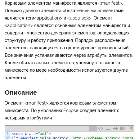
Корневым элементом манифеста является
<manifest>
.
Помимо данного элемента обязательными элементами
является теги
<application>
и
<uses-sdk>
. Элемент
<application>
является основным элементом манифеста и
содержит множество дочерних элементов, определяющих
структуру и работу приложения. Порядок расположения
элементов, находящихся на одном уровне, произвольный.
Все значения устанавливаются через атрибуты элементов.
Кроме обязательных элементов, упомянутых выше, в
манифесте по мере необходимости используются другие
элементы.
Описание
Элемент
<manifest>
является корневым элементом
манифеста. По умолчанию Eclipse создает элемент с
четырьмя атрибутами:
1
<
code 
class
=
"xml"
>
2
&
lt
;
manifest 
xmlns
:
android
=
"http://schemas.android.com/apk