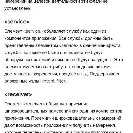
намерений на целевой деятельности эти флаги не
установлены.
<service>
Элемент
<service>
объявляет службу как один из
компонентов приложения. Все службы должны быть
представлены элементом <service> в файле манифеста.
Службы, которые не были объявлены, не будут
обнаружены системой и никогда не будут запущены. Этот
элемент имеет много атрибутов, определяющих имя,
доступность, разрешения, процесс и т. д. Поддерживает
вложенные узлы <intent-fiiter>
<receiver>
Элемент
<receiver>
объявляет приемник
широковещательных намерений как один из компонентов
приложения. Приемники широковещательных намерений
дают возможность приложениям получить намерения,
которые переданы системой или другими приложениями,