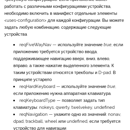
работать с различными конфигурациями устройства,
необходимо включить в манифест отдельные элементы
<uses-configuration> для каждой конфигурации. Вы можете
задать любую комбинацию, содержащие следующие
устройства
reqFiveWayNav
— используйте значение
true
, если
приложению требуется устройство ввода,
поддерживающее навигацию вверх, вниз, влево,
вправо, а также нажатие выделенного элемента. К
таким устройствам относятся трекболы и D-pad. В
принципе устарело
reqHardKeyboard
— используйте значение
true
,
если приложению нужна аппаратная клавиатура.
reqKeyboardType
— позволяет задать тип
клавиатуры: nokeys, qwerty, twelvekey, undefined
reqNavigation
— укажите одно из значений: nonav,
dpad, trackball, wheel или undefined, если требуется
устройство для навигации