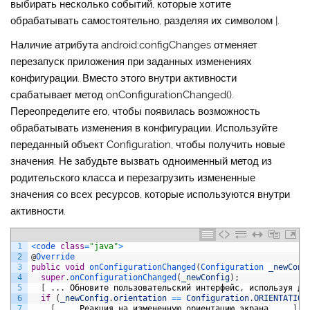
выбирать несколько событий, которые хотите
обрабатывать самостоятельно, разделяя их символом
|
.
Наличие атрибута android:configChanges отменяет
перезапуск приложения при заданных изменениях
конфигурации. Вместо этого внутри активности
срабатывает метод
onConfigurationChanged()
.
Переопределите его, чтобы появилась возможность
обрабатывать изменения в конфигурации. Используйте
переданный объект
Configuration
, чтобы получить новые
значения. Не забудьте вызвать одноименный метод из
родительского класса и перезагрузить измененные
значения со всех ресурсов, которые используются внутри
активности.
1
<
code 
class
=
"java"
>
2
@
Override
3
public
void
onConfigurationChanged
(
Configuration 
_newConf
4
super
.
onConfigurationChanged
(
_newConfig
)
;
5
[
.
.
.
Обновите
пользовательский
интерфейс
,
используя
да
6
if
(
_newConfig
.
orientation
==
Configuration
.
ORIENTATION
7
[
.
.
.
Реакция
на
измененную
ориентацию
экрана
.
.
.
]