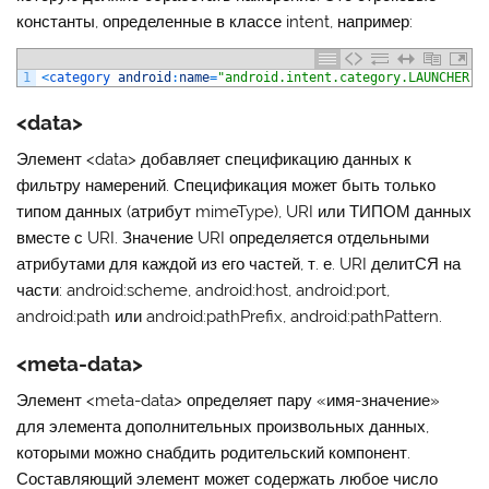
константы, определенные в классе intent, например:
1
<
category 
android
:
name
=
"android.intent.category.LAUNCHER"
>
<data>
Элемент
<data>
добавляет спецификацию данных к
фильтру намерений. Спецификация может быть только
типом данных (атрибут mimeType), URI или ТИПОМ данных
вместе с URI. Значение URI определяется отдельными
атрибутами для каждой из его частей, т. е. URI делитСЯ на
части: android:scheme, android:host, android:port,
android:path или android:pathPrefix, android:pathPattern.
<meta-data>
Элемент
<meta-data>
определяет пару «имя-значение»
для элемента дополнительных произвольных данных,
которыми можно снабдить родительский компонент.
Составляющий элемент может содержать любое число