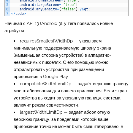
4
android
:
normalScreen
=
[
"true"
]
5
android
:
largeScreen
=
[
"true"
]
6
android
:
anyDensity
=
[
"false"
]
/
&
gt
;
7
<
/
code
>
Начиная с API 13 (Android 3), у тега появились новые
атрибуты:
requiresSmallestWidthDp
— указываем
минимальную поддерживаемую ширину экрана
(наименьшая сторона устройства) в аппаратно-
независимых пикселях. С его помощью можно
отфильтровать устройства при размещении
приложения в Google Play
compatibleWidthLimitDp
— задаёт верхнюю границу
масштабирования для вашего приложения. Если экран
устройства выходит за указанную границу, система
включит режим совместимости.
largestWidthLimitDp
— задаёт абсолютную
верхнюю границу, за пределами которой ваше
приложение точно не может быть смаштабировано. В