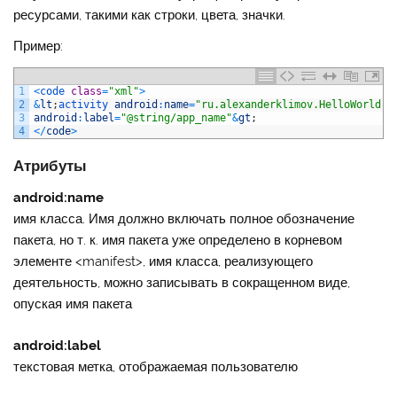
ресурсами, такими как строки, цвета, значки.
Пример:
1
<
code 
class
=
"xml"
>
2
&
lt
;
activity 
android
:
name
=
"ru.alexanderklimov.HelloWorld.A
3
android
:
label
=
"@string/app_name"
&
gt
;
4
<
/
code
>
Атрибуты
android:name
имя класса. Имя должно включать полное обозначение
пакета, но т. к. имя пакета уже определено в корневом
элементе <manifest>, имя класса, реализующего
деятельность, можно записывать в сокращенном виде,
опуская имя пакета
android:label
текстовая метка, отображаемая пользователю