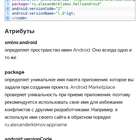
3
package
=
"ru.alexanderklimov.helloandroid"
4
android
:
versionCode
=
"1"
5
android
:
versionName
=
"l.0"
&
gt
;
6
<
/
code
>
Атрибуты
xmlns:android
определяет пространство имен Android. Оно всегда одно и
то же
package
определяет уникальное имя пакета приложения, которое вы
задали при создании проекта. Android Marketplace
проверяет уникальность при приеме приложения, поэтому
рекомендуется использовать свое имя для избежания
конфликтов с другими разработчиками. Например, я
использую имя своего сайта в обратном порядке:
ru.alexanderklimov.appname
android:versionCode