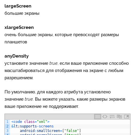
largeScreen
большие экраны
xlargeScreen
очень большие экраны, которые превосходят размеры
планшетов
anyDensity
установите значение
true
, если ваше приложение способно
масштабироваться для отображения на экране с любым
разрешением.
По умолчанию, для каждого атрибута установлено
значение
true
. Вы можете указать, какие размеры экранов
ваше приложение не поддерживает.
1
<
code 
class
=
"xml"
>
2
&
lt
;
supports
-
screens 
3
android
:
smallScreen
=
[
"false"
]