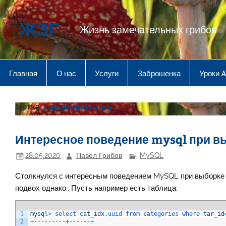
Перейти
к
содержимому
ЖЗГ
Жизнь замечательных грибов
Главная
О нас
Услуги
Заброшенка
Уроки 
Метка:
сравнение с null
Интересное поведение mysql при в
28.05.2020
Павел Грибов
MySQL
Столкнулся с интересным поведением MySQL при выборке
подвох однако.. Пусть например есть таблица:
1
mysql
>
select 
cat_idx
,
uuid 
from 
categories 
where 
tar_id
2
+
--
--
--
--
-
+
--
--
--
+