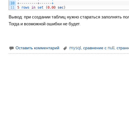
10
+
--
--
--
--
-
+
--
--
--
+
11
5
rows 
in
set
(
0.00
sec
)
Вывод: при создании таблиц нужно стараться заполнять п
Тогда и возможной ошибки не будет.
Оставить комментарий
mysql
,
сравнение с null
,
стран