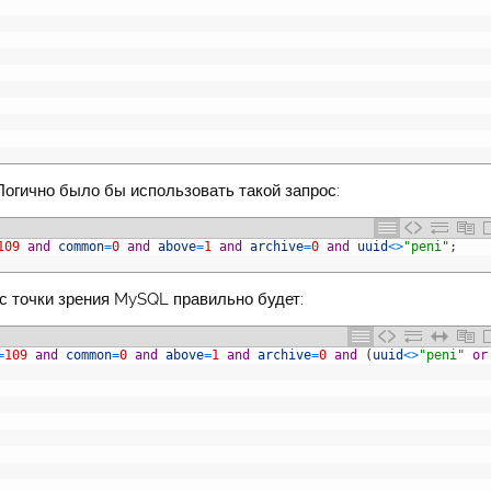
Логично было бы использовать такой запрос:
109
and
common
=
0
and
above
=
1
and
archive
=
0
and
uuid
<>
"peni"
;
 с точки зрения MySQL правильно будет:
=
109
and
common
=
0
and
above
=
1
and
archive
=
0
and
(
uuid
<>
"peni"
or