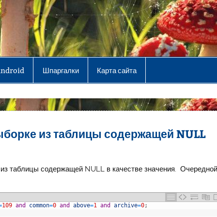
Android
Шпаргалки
Карта сайта
ыборке из таблицы содержащей NULL
 из таблицы содержащей NULL в качестве значения. Очередно
=
109
and
common
=
0
and
above
=
1
and
archive
=
0
;