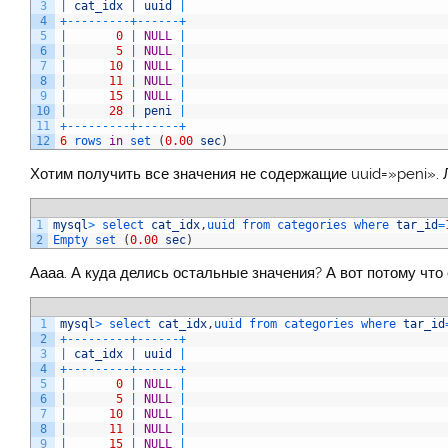
3
|
cat_idx
|
uuid
|
4
+
--
--
--
--
-
+
--
--
--
+
5
|
0
|
NULL
|
6
|
5
|
NULL
|
7
|
10
|
NULL
|
8
|
11
|
NULL
|
9
|
15
|
NULL
|
10
|
28
|
peni
|
11
+
--
--
--
--
-
+
--
--
--
+
12
6
rows 
in
set
(
0.00
sec
)
Хотим получить все значения не содержащие uuid=»peni». 
1
mysql
>
select 
cat_idx
,
uuid 
from 
categories 
where 
tar_id
=
2
Empty 
set
(
0.00
sec
)
Аааа. А куда делись остальные значения? А вот потому что
1
mysql
>
select 
cat_idx
,
uuid 
from 
categories 
where 
tar_id
2
+
--
--
--
--
-
+
--
--
--
+
3
|
cat_idx
|
uuid
|
4
+
--
--
--
--
-
+
--
--
--
+
5
|
0
|
NULL
|
6
|
5
|
NULL
|
7
|
10
|
NULL
|
8
|
11
|
NULL
|
9
|
15
|
NULL
|