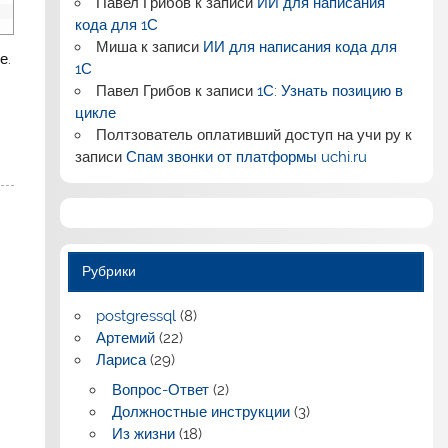
Павел Грибов
к записи
ИИ для написания
кода для 1С
Миша
к записи
ИИ для написания кода для
е.
1С
Павел Грибов
к записи
1С: Узнать позицию в
цикле
Полтзователь оплативший доступ на учи ру
к
записи
Спам звонки от платформы uchi.ru
Рубрики
postgressql
(8)
Артемий
(22)
Лариса
(29)
Вопрос-Ответ
(2)
Должностные инструкции
(3)
Из жизни
(18)