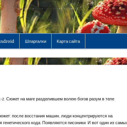
Android
Шпаргалки
Карта сайта
1-2. Сюжет на маге разделившем волею богов разум в теле
Сюжет: после восстания машин, люди концентрируются на
 генетического кода. Появляются писоники. И вот один из самы