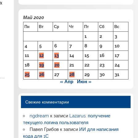
а:
Май 2020
Пн
Вт
Ср
Чт
Пт
Сб
Вс
.
1
2
3
4
5
6
7
8
9
10
11
12
13
14
15
16
17
18
19
20
21
22
23
24
25
26
27
28
29
30
31
« Апр
Июн »
Свежие комментарии
ngdream
к записи
Lazarus: получение
текущего логина пользователя
Павел Грибов
к записи
ИИ для написания
кода для 1С