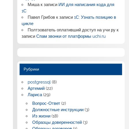
Миша
к записи
ИИ для написания кода для
1С
Павел Грибов
к записи
1С: Узнать позицию в
цикле
Полтзователь оплативший доступ на учи ру
к
записи
Спам звонки от платформы uchi.ru
Рубрики
postgressql
(8)
Артемий
(22)
Лариса
(29)
Вопрос-Ответ
(2)
Должностные инструкции
(3)
Из жизни
(18)
Образцы доверенностей
(3)
Образцы договоров
(1)