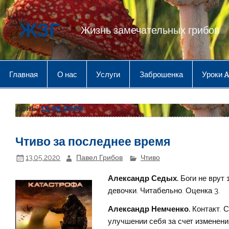
Перейти
к
содержимому
ЖЗГ
Жизнь замечательных грибов
Главная
О нас
Услуги
Заброшенка
Уроки 
День:
13.05.2020
Чтиво за последнее время
13.05.2020
Павел Грибов
Чтиво
Александр Седых.
Боги не врут 
девочки. Читабельно. Оценка 3.
Александр Немченко.
Контакт. 
улучшении себя за счет изменения