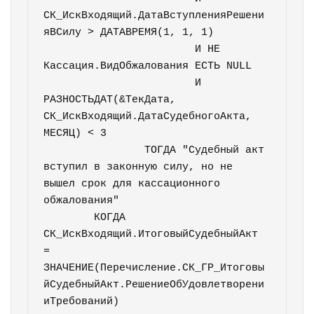
СК_ИскВходящий.ДатаВступленияРешени
яВСилу > ДАТАВРЕМЯ(1, 1, 1)

			И НЕ 
Кассация.ВидОбжалования ЕСТЬ NULL

			И 
РАЗНОСТЬДАТ(&ТекДата, 
СК_ИскВходящий.ДатаСудебногоАкта, 
МЕСЯЦ) < 3

		ТОГДА "Судебный акт 
вступил в законную силу, но не 
вышел срок для кассационного 
обжалования"

	КОГДА 
СК_ИскВходящий.ИтоговыйСудебныйАкт 
= 
ЗНАЧЕНИЕ(Перечисление.СК_ГР_Итоговы
йСудебныйАкт.РешениеОбУдовлетворени
иТребований)
