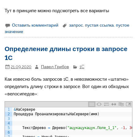
Тут в принципе можно подсмотреть все варианты
Оставить комментарий
запрос
,
пустая ссылка
,
пустое
значение
Определение длины строки в запросе
1С
21.09.2020
Павел Грибов
1C
Как извесно боль запросов 1С, в невозможности «штатно»
определить длину строки в запросе. Вот один из обходных
«велосипедов»:
1
&
НаСервере
2
Процедура
ПроанализироватьНаСервере
(
имя
)
3
4
5
ТекстДерево
=
Дерево
(
"ацукацукацук.Поле_1_1"
,
-
1
,
300
6
7
Запрос
=
Новый
Запрос
;