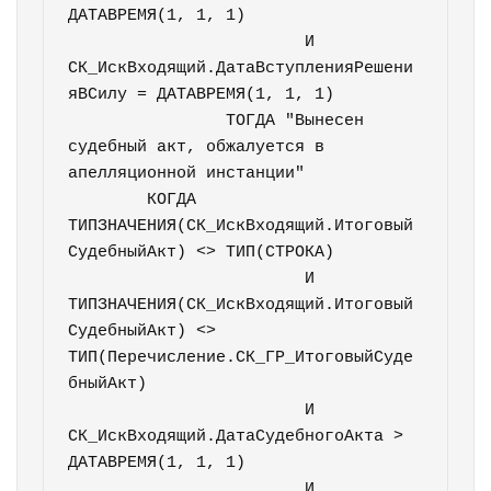
ДАТАВРЕМЯ(1, 1, 1)

			И 
СК_ИскВходящий.ДатаВступленияРешени
яВСилу = ДАТАВРЕМЯ(1, 1, 1)

		ТОГДА "Вынесен 
судебный акт, обжалуется в 
апелляционной инстанции"

	КОГДА 
ТИПЗНАЧЕНИЯ(СК_ИскВходящий.Итоговый
СудебныйАкт) <> ТИП(СТРОКА)

			И 
ТИПЗНАЧЕНИЯ(СК_ИскВходящий.Итоговый
СудебныйАкт) <> 
ТИП(Перечисление.СК_ГР_ИтоговыйСуде
бныйАкт)

			И 
СК_ИскВходящий.ДатаСудебногоАкта > 
ДАТАВРЕМЯ(1, 1, 1)

			И 