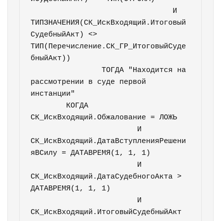
				И 
ТИПЗНАЧЕНИЯ(СК_ИскВходящий.Итоговый
СудебныйАкт) <> 
ТИП(Перечисление.СК_ГР_ИтоговыйСуде
бныйАкт))

		ТОГДА "Находится на 
рассмотрении в суде первой 
инстанции"

	КОГДА 
СК_ИскВходящий.Обжалование = ЛОЖЬ

			И 
СК_ИскВходящий.ДатаВступленияРешени
яВСилу = ДАТАВРЕМЯ(1, 1, 1)

			И 
СК_ИскВходящий.ДатаСудебногоАкта > 
ДАТАВРЕМЯ(1, 1, 1)

			И 
СК_ИскВходящий.ИтоговыйСудебныйАкт 