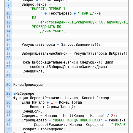
8
Запрос
.
Текст
=
9
"ВЫБРАТЬ ПЕРВЫЕ 1
10
		|    "
+
ТекстДерево
+
" КАК Длина
11
		|ИЗ
12
		|	РегистрСведений.ацукацукацук КАК ацукацукацук
13
		|УПОРЯДОЧИТЬ ПО
14
    	|    Длина УБЫВ"
;
15
16
17
РезультатЗапроса
=
Запрос
.
Выполнить
(
)
;
18
19
ВыборкаДетальныеЗаписи
=
РезультатЗапроса
.
Выбрать
(
)
;
20
21
Пока
ВыборкаДетальныеЗаписи
.
Следующий
(
)
Цикл
22
сообщить
(
ВыборкаДетальныеЗаписи
.
Длина
)
;
23
КонецЦикла
;
24
25
26
КонецПроцедуры
27
28
&
НаСервере
29
Функция
Дерево
(
Реквизит
,
Начало
,
Конец
)
Экспорт
30
Если
Начало
+
1
=
Конец
Тогда
31
Возврат
Строка
(
Конец
)
;
32
КонецЕсли
;
33
Середина
=
Начало
+
Цел
(
(
Конец
-
Начало
)
/
2
)
;
34
СтрокаДерево
=
"ВЫБОР КОГДА ПОДСТРОКА("
+
Реквизит
+
35
+
Дерево
(
Реквизит
,
Начало
,
Середина
)
+
" ИНАЧЕ "
36
Возврат
СтрокаДерево
;