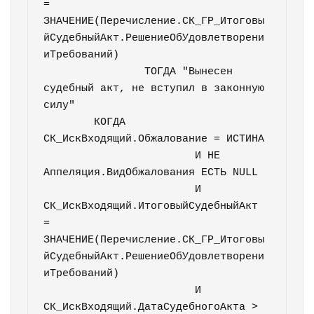
= 
ЗНАЧЕНИЕ(Перечисление.СК_ГР_Итоговы
йСудебныйАкт.РешениеОбУдовлетворени
иТребований)

		ТОГДА "Вынесен 
судебный акт, не вступил в законную 
силу"

	КОГДА 
СК_ИскВходящий.Обжалование = ИСТИНА

			И НЕ 
Аппеляция.ВидОбжалования ЕСТЬ NULL

			И 
СК_ИскВходящий.ИтоговыйСудебныйАкт 
= 
ЗНАЧЕНИЕ(Перечисление.СК_ГР_Итоговы
йСудебныйАкт.РешениеОбУдовлетворени
иТребований)

			И 
СК_ИскВходящий.ДатаСудебногоАкта > 