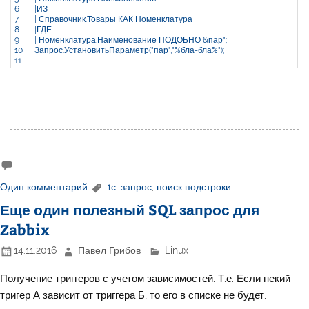
6
|ИЗ
7
| Справочник.Товары КАК Номенклатура
8
|ГДЕ
9
| Номенклатура.Наименование ПОДОБНО &пар"
;
10
Запрос
.
УстановитьПараметр
(
"пар"
,
"%бла-бла%"
)
;
11
Один комментарий
1с
,
запрос
,
поиск подстроки
Еще один полезный SQL запрос для
Zabbix
14.11.2016
Павел Грибов
Linux
Получение триггеров с учетом зависимостей. Т.е. Если некий
тригер А зависит от триггера Б, то его в списке не будет.