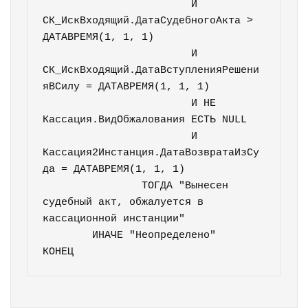
			И 
СК_ИскВходящий.ДатаСудебногоАкта > 
ДАТАВРЕМЯ(1, 1, 1)

			И 
СК_ИскВходящий.ДатаВступленияРешени
яВСилу = ДАТАВРЕМЯ(1, 1, 1)

			И НЕ 
Кассация.ВидОбжалования ЕСТЬ NULL

			И 
Кассация2Инстанция.ДатаВозвратаИзСу
да = ДАТАВРЕМЯ(1, 1, 1)

		ТОГДА "Вынесен 
судебный акт, обжалуется в 
кассационной инстанции"

	ИНАЧЕ "Неопределено"

КОНЕЦ