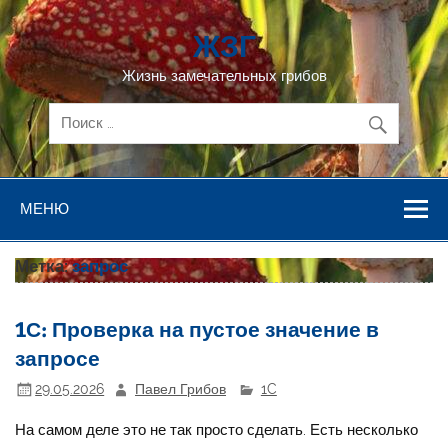
Перейти
к
ЖЗГ
содержимому
Жизнь замечательных грибов
МЕНЮ
Метка:
запрос
1С: Проверка на пустое значение в
запросе
29.05.2026
Павел Грибов
1C
На самом деле это не так просто сделать. Есть несколько