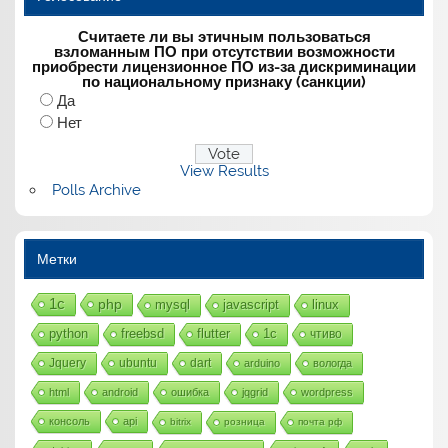
Считаете ли вы этичным пользоваться
взломанным ПО при отсутствии возможности
приобрести лицензионное ПО из-за дискриминации
по национальному признаку (санкции)
Да
Нет
View Results
Polls Archive
Метки
1с
php
mysql
javascript
linux
python
freebsd
flutter
1c
чтиво
Jquery
ubuntu
dart
arduino
вологда
html
android
ошибка
jqgrid
wordpress
консоль
api
bitrix
розница
почта рф