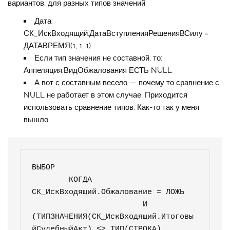
вариантов, для разных типов значений:
Дата:
СК_ИскВходящий.ДатаВступленияРешенияВСилу =
ДАТАВРЕМЯ(1, 1, 1)
Если тип значения не составной, то:
Аппеляция.ВидОбжалования ЕСТЬ NULL
А вот с составным весело — почему то сравнение с
NULL не работает в этом случае. Приходится
использовать сравнение типов. Как-то так у меня
вышло:
ВЫБОР

	КОГДА 
СК_ИскВходящий.Обжалование = ЛОЖЬ

			И 
(ТИПЗНАЧЕНИЯ(СК_ИскВходящий.Итоговы
йСудебныйАкт) <> ТИП(СТРОКА)
