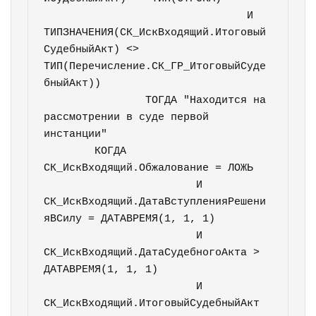
				И 
ТИПЗНАЧЕНИЯ(СК_ИскВходящий.Итоговый
СудебныйАкт) <> 
ТИП(Перечисление.СК_ГР_ИтоговыйСуде
бныйАкт))

		ТОГДА "Находится на 
рассмотрении в суде первой 
инстанции"

	КОГДА 
СК_ИскВходящий.Обжалование = ЛОЖЬ

			И 
СК_ИскВходящий.ДатаВступленияРешени
яВСилу = ДАТАВРЕМЯ(1, 1, 1)

			И 
СК_ИскВходящий.ДатаСудебногоАкта > 
ДАТАВРЕМЯ(1, 1, 1)

			И 
СК_ИскВходящий.ИтоговыйСудебныйАкт 