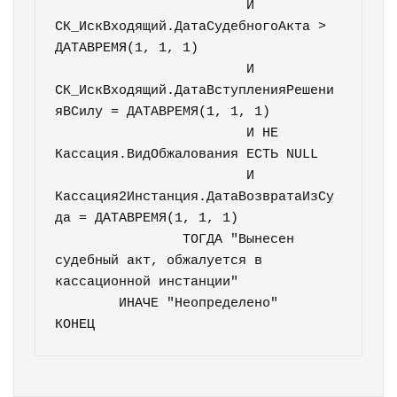
			И 
СК_ИскВходящий.ДатаСудебногоАкта > 
ДАТАВРЕМЯ(1, 1, 1)

			И 
СК_ИскВходящий.ДатаВступленияРешени
яВСилу = ДАТАВРЕМЯ(1, 1, 1)

			И НЕ 
Кассация.ВидОбжалования ЕСТЬ NULL

			И 
Кассация2Инстанция.ДатаВозвратаИзСу
да = ДАТАВРЕМЯ(1, 1, 1)

		ТОГДА "Вынесен 
судебный акт, обжалуется в 
кассационной инстанции"

	ИНАЧЕ "Неопределено"

КОНЕЦ