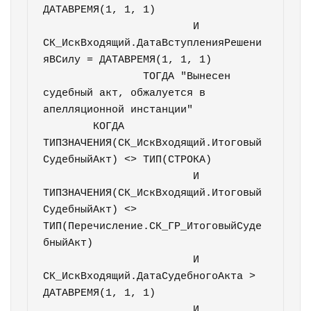
ДАТАВРЕМЯ(1, 1, 1)

			И 
СК_ИскВходящий.ДатаВступленияРешени
яВСилу = ДАТАВРЕМЯ(1, 1, 1)

		ТОГДА "Вынесен 
судебный акт, обжалуется в 
апелляционной инстанции"

	КОГДА 
ТИПЗНАЧЕНИЯ(СК_ИскВходящий.Итоговый
СудебныйАкт) <> ТИП(СТРОКА)

			И 
ТИПЗНАЧЕНИЯ(СК_ИскВходящий.Итоговый
СудебныйАкт) <> 
ТИП(Перечисление.СК_ГР_ИтоговыйСуде
бныйАкт)

			И 
СК_ИскВходящий.ДатаСудебногоАкта > 
ДАТАВРЕМЯ(1, 1, 1)

			И 