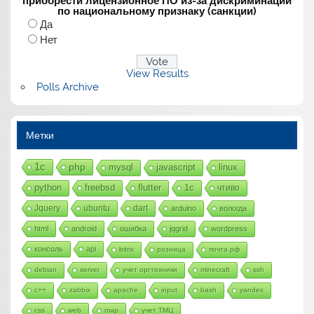
приобрести лицензионное ПО из-за дискриминации
по национальному признаку (санкции)
Да
Нет
View Results
Polls Archive
Метки
1с
php
mysql
javascript
linux
python
freebsd
flutter
1c
чтиво
Jquery
ubuntu
dart
arduino
вологда
html
android
ошибка
jqgrid
wordpress
консоль
api
bitrix
розница
почта рф
debian
server
учет оргтехники
minecraft
ssh
c++
zabbix
apache
input
bash
yandex
css
web
map
учет ТМЦ