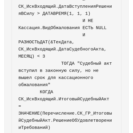
СК_ИскВходящий.ДатаВступленияРешени
яВСилу > ДАТАВРЕМЯ(1, 1, 1)

			И НЕ 
Кассация.ВидОбжалования ЕСТЬ NULL

			И 
РАЗНОСТЬДАТ(&ТекДата, 
СК_ИскВходящий.ДатаСудебногоАкта, 
МЕСЯЦ) < 3

		ТОГДА "Судебный акт 
вступил в законную силу, но не 
вышел срок для кассационного 
обжалования"

	КОГДА 
СК_ИскВходящий.ИтоговыйСудебныйАкт 
= 
ЗНАЧЕНИЕ(Перечисление.СК_ГР_Итоговы
йСудебныйАкт.РешениеОбУдовлетворени
иТребований)
