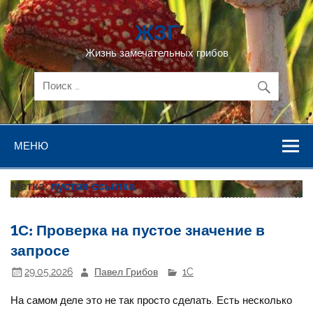
Перейти
к
ЖЗГ
содержимому
Жизнь замечательных грибов
МЕНЮ
Метка:
пустая ссылка
1С: Проверка на пустое значение в
запросе
29.05.2026
Павел Грибов
1C
На самом деле это не так просто сделать. Есть несколько