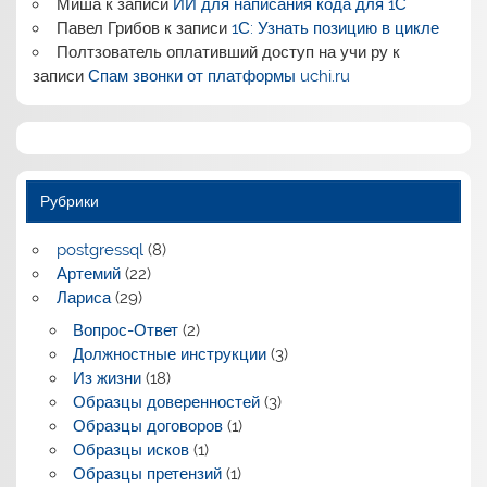
Миша
к записи
ИИ для написания кода для 1С
Павел Грибов
к записи
1С: Узнать позицию в цикле
Полтзователь оплативший доступ на учи ру
к
записи
Спам звонки от платформы uchi.ru
Рубрики
postgressql
(8)
Артемий
(22)
Лариса
(29)
Вопрос-Ответ
(2)
Должностные инструкции
(3)
Из жизни
(18)
Образцы доверенностей
(3)
Образцы договоров
(1)
Образцы исков
(1)
Образцы претензий
(1)