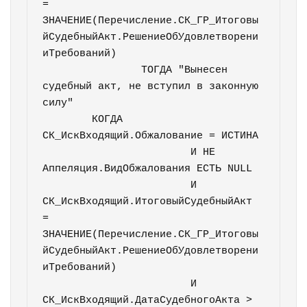
= 
ЗНАЧЕНИЕ(Перечисление.СК_ГР_Итоговы
йСудебныйАкт.РешениеОбУдовлетворени
иТребований)

		ТОГДА "Вынесен 
судебный акт, не вступил в законную 
силу"

	КОГДА 
СК_ИскВходящий.Обжалование = ИСТИНА

			И НЕ 
Аппеляция.ВидОбжалования ЕСТЬ NULL

			И 
СК_ИскВходящий.ИтоговыйСудебныйАкт 
= 
ЗНАЧЕНИЕ(Перечисление.СК_ГР_Итоговы
йСудебныйАкт.РешениеОбУдовлетворени
иТребований)

			И 
СК_ИскВходящий.ДатаСудебногоАкта > 