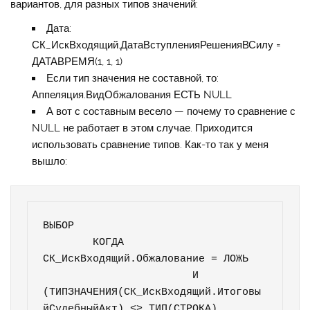
вариантов, для разных типов значений:
Дата:
СК_ИскВходящий.ДатаВступленияРешенияВСилу =
ДАТАВРЕМЯ(1, 1, 1)
Если тип значения не составной, то:
Аппеляция.ВидОбжалования ЕСТЬ NULL
А вот с составным весело — почему то сравнение с
NULL не работает в этом случае. Приходится
использовать сравнение типов. Как-то так у меня
вышло:
ВЫБОР

	КОГДА 
СК_ИскВходящий.Обжалование = ЛОЖЬ

			И 
(ТИПЗНАЧЕНИЯ(СК_ИскВходящий.Итоговы
йСудебныйАкт) <> ТИП(СТРОКА)
