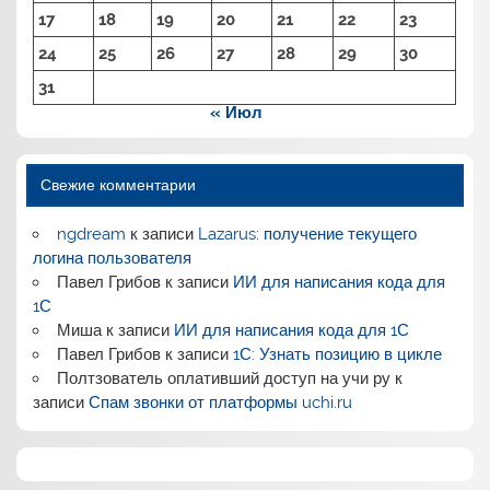
17
18
19
20
21
22
23
24
25
26
27
28
29
30
31
« Июл
Свежие комментарии
ngdream
к записи
Lazarus: получение текущего
логина пользователя
Павел Грибов
к записи
ИИ для написания кода для
1С
Миша
к записи
ИИ для написания кода для 1С
Павел Грибов
к записи
1С: Узнать позицию в цикле
Полтзователь оплативший доступ на учи ру
к
записи
Спам звонки от платформы uchi.ru