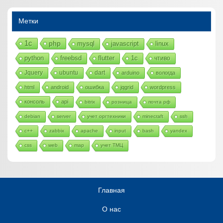
Метки
1с
php
mysql
javascript
linux
python
freebsd
flutter
1c
чтиво
Jquery
ubuntu
dart
arduino
вологда
html
android
ошибка
jqgrid
wordpress
консоль
api
bitrix
розница
почта рф
debian
server
учет оргтехники
minecraft
ssh
c++
zabbix
apache
input
bash
yandex
css
web
map
учет ТМЦ
Главная
О нас