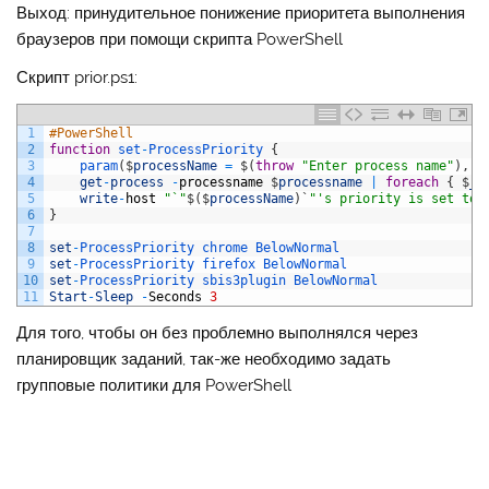
Выход: принудительное понижение приоритета выполнения
браузеров при помощи скрипта PowerShell
Скрипт prior.ps1:
1
#PowerShell
2
function
set
-
ProcessPriority
{
3
param
(
$
processName
=
$
(
throw
"Enter process name"
)
,
$
4
get
-
process
-
processname
$
processname
|
foreach
{
$
_
.
5
write
-
host
"`"
$
(
$
processName
)
`
"'s priority is set to 
6
}
7
8
set
-
ProcessPriority 
chrome 
BelowNormal
9
set
-
ProcessPriority 
firefox 
BelowNormal
10
set
-
ProcessPriority 
sbis3plugin 
BelowNormal
11
Start
-
Sleep
-
Seconds
3
Для того, чтобы он без проблемно выполнялся через
планировщик заданий, так-же необходимо задать
групповые политики для PowerShell