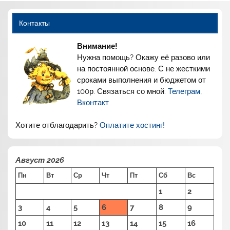
Контакты
Внимание!
Нужна помощь? Окажу её разово или
на постоянной основе. С не жесткими
сроками выполнения и бюджетом от
100р. Связаться со мной:
Телеграм
,
Вконтакт
Хотите отблагодарить?
Оплатите хостинг!
Август 2026
Пн
Вт
Ср
Чт
Пт
Сб
Вс
1
2
3
4
5
6
7
8
9
10
11
12
13
14
15
16