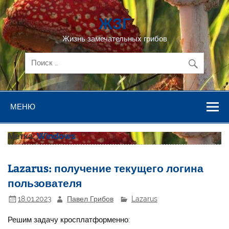
Перейти
к
ЖЗГ
содержимому
Жизнь замечательных грибов
МЕНЮ
Метка:
Windows
Lazarus: получение текущего логина
пользователя
18.01.2023
Павел Грибов
Lazarus
Решим задачу кросплатформенно: