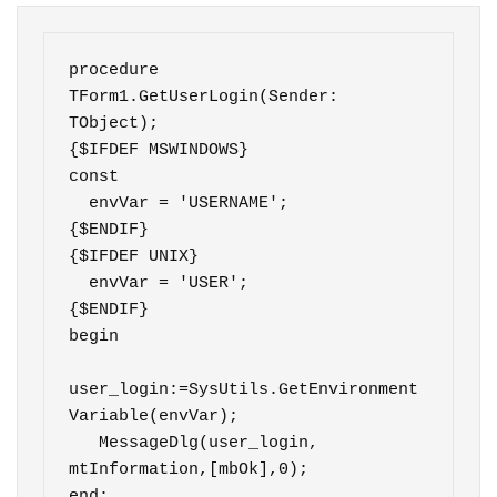
procedure 
TForm1.GetUserLogin(Sender: 
TObject);

{$IFDEF MSWINDOWS}

const

  envVar = 'USERNAME';

{$ENDIF}

{$IFDEF UNIX}

  envVar = 'USER';

{$ENDIF}

begin

user_login:=SysUtils.GetEnvironment
Variable(envVar);

   MessageDlg(user_login, 
mtInformation,[mbOk],0);

end;  