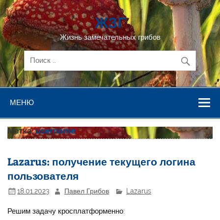
Перейти
к
ЖЗГ
содержимому
Жизнь замечательных грибов
МЕНЮ
Метка:
username
Lazarus: получение текущего логина
пользователя
18.01.2023
Павел Грибов
Lazarus
Решим задачу кросплатформенно: