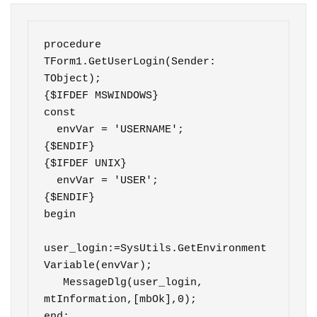
procedure 
TForm1.GetUserLogin(Sender: 
TObject);

{$IFDEF MSWINDOWS}

const

  envVar = 'USERNAME';

{$ENDIF}

{$IFDEF UNIX}

  envVar = 'USER';

{$ENDIF}

begin

user_login:=SysUtils.GetEnvironment
Variable(envVar);

   MessageDlg(user_login, 
mtInformation,[mbOk],0);

end;  