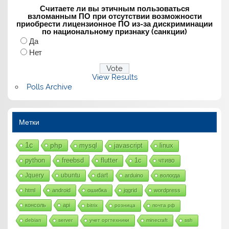
Считаете ли вы этичным пользоваться
взломанным ПО при отсутствии возможности
приобрести лицензионное ПО из-за дискриминации
по национальному признаку (санкции)
Да
Нет
View Results
Polls Archive
Метки
1с
php
mysql
javascript
linux
python
freebsd
flutter
1c
чтиво
Jquery
ubuntu
dart
arduino
вологда
html
android
ошибка
jqgrid
wordpress
консоль
api
bitrix
розница
почта рф
debian
server
учет оргтехники
minecraft
ssh