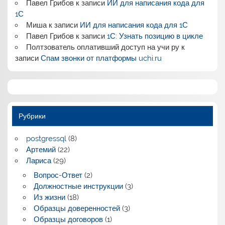
Павел Грибов
к записи
ИИ для написания кода для
1С
Миша
к записи
ИИ для написания кода для 1С
Павел Грибов
к записи
1С: Узнать позицию в цикле
Полтзователь оплативший доступ на учи ру
к
записи
Спам звонки от платформы uchi.ru
Рубрики
postgressql
(8)
Артемий
(22)
Лариса
(29)
Вопрос-Ответ
(2)
Должностные инструкции
(3)
Из жизни
(18)
Образцы доверенностей
(3)
Образцы договоров
(1)