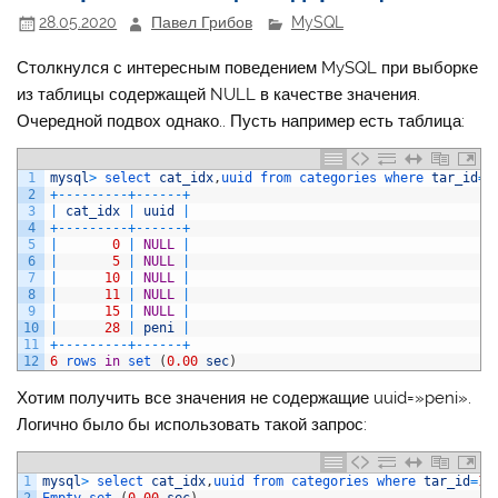
28.05.2020
Павел Грибов
MySQL
Столкнулся с интересным поведением MySQL при выборке
из таблицы содержащей NULL в качестве значения.
Очередной подвох однако.. Пусть например есть таблица:
1
mysql
>
select 
cat_idx
,
uuid 
from 
categories 
where 
tar_id
=
1
2
+
--
--
--
--
-
+
--
--
--
+
3
|
cat_idx
|
uuid
|
4
+
--
--
--
--
-
+
--
--
--
+
5
|
0
|
NULL
|
6
|
5
|
NULL
|
7
|
10
|
NULL
|
8
|
11
|
NULL
|
9
|
15
|
NULL
|
10
|
28
|
peni
|
11
+
--
--
--
--
-
+
--
--
--
+
12
6
rows 
in
set
(
0.00
sec
)
Хотим получить все значения не содержащие uuid=»peni».
Логично было бы использовать такой запрос:
1
mysql
>
select 
cat_idx
,
uuid 
from 
categories 
where 
tar_id
=
10