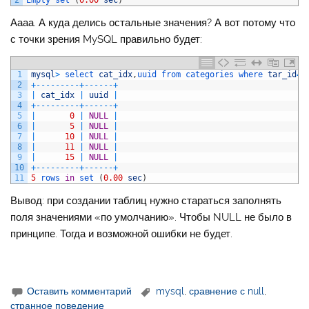
2
Empty 
set
(
0.00
sec
)
Аааа. А куда делись остальные значения? А вот потому что
с точки зрения MySQL правильно будет:
1
mysql
>
select 
cat_idx
,
uuid 
from 
categories 
where 
tar_id
=
1
2
+
--
--
--
--
-
+
--
--
--
+
3
|
cat_idx
|
uuid
|
4
+
--
--
--
--
-
+
--
--
--
+
5
|
0
|
NULL
|
6
|
5
|
NULL
|
7
|
10
|
NULL
|
8
|
11
|
NULL
|
9
|
15
|
NULL
|
10
+
--
--
--
--
-
+
--
--
--
+
11
5
rows 
in
set
(
0.00
sec
)
Вывод: при создании таблиц нужно стараться заполнять
поля значениями «по умолчанию». Чтобы NULL не было в
принципе. Тогда и возможной ошибки не будет.
Оставить комментарий
mysql
,
сравнение с null
,
странное поведение