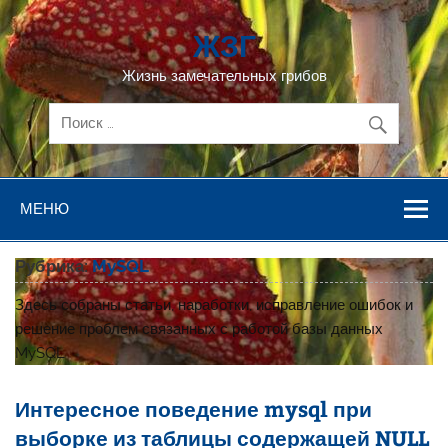
Перейти
к
ЖЗГ
содержимому
Жизнь замечательных грибов
МЕНЮ
Рубрика:
MySQL
Здесь собраны статьи, наработки, исправление ошибок и
решение проблем связанных с работой базы данных
MySQL
Интересное поведение mysql при
выборке из таблицы содержащей NULL