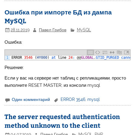
Ошибка при импорте БД из дампа
MySQL
28.11.2019
Павел Грибов
MySQL
Ошибка:
1
ERROR
3546
(
HY000
)
at 
line
24
:
@
@
GLOBAL
.
GTID_PURGED 
cannot
Решение:
Если у вас на сервере нет таблиц с репликациями, просто
выполните RESET MASTER; из консоли mysql
Один комментарий
ERROR 3546
,
mysql
The server requested authentication
method unknown to the client
04.07.2019
Павел Грибов
MySQL
,
PHP