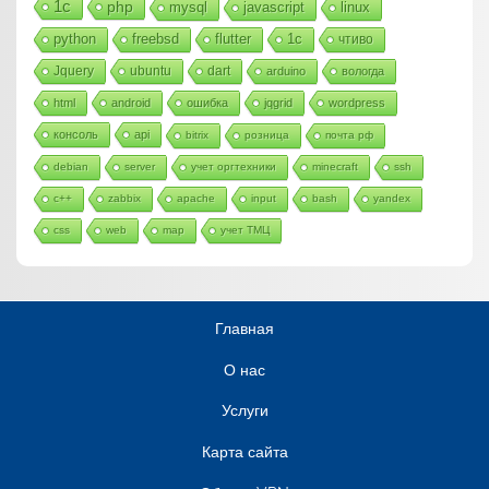
1с
php
mysql
javascript
linux
python
freebsd
flutter
1c
чтиво
Jquery
ubuntu
dart
arduino
вологда
html
android
ошибка
jqgrid
wordpress
консоль
api
bitrix
розница
почта рф
debian
server
учет оргтехники
minecraft
ssh
c++
zabbix
apache
input
bash
yandex
css
web
map
учет ТМЦ
Главная
О нас
Услуги
Карта сайта