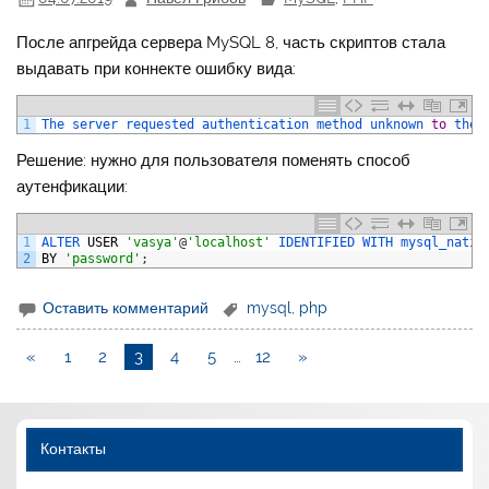
После апгрейда сервера MySQL 8, часть скриптов стала
выдавать при коннекте ошибку вида:
1
The 
server 
requested 
authentication 
method 
unknown 
to
the 
Решение: нужно для пользователя поменять способ
аутенфикации:
1
ALTER 
USER
'vasya'
@
'localhost'
IDENTIFIED 
WITH 
mysql_nativ
2
BY
'password'
;
Оставить комментарий
mysql
,
php
«
1
2
3
4
5
…
12
»
Контакты