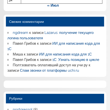
« Июл
Свежие комментарии
ngdream
к записи
Lazarus: получение текущего
логина пользователя
Павел Грибов
к записи
ИИ для написания кода для
1С
Миша
к записи
ИИ для написания кода для 1С
Павел Грибов
к записи
1С: Узнать позицию в цикле
Полтзователь оплативший доступ на учи ру
к
записи
Спам звонки от платформы uchi.ru
Рубрики
postgressql
(8)