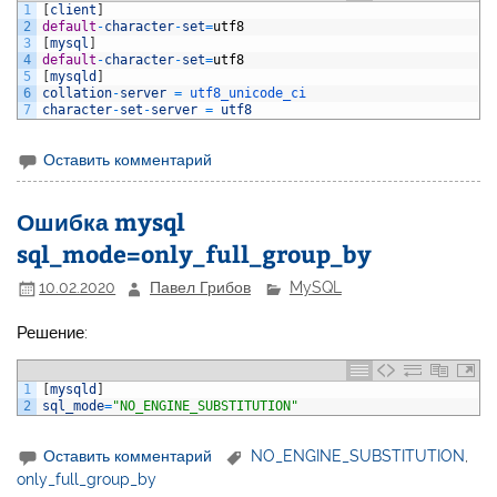
1
[
client
]
2
default
-
character
-
set
=
utf8
3
[
mysql
]
4
default
-
character
-
set
=
utf8
5
[
mysqld
]
6
collation
-
server
=
utf8_unicode_ci
7
character
-
set
-
server
=
utf8
Оставить комментарий
Ошибка mysql
sql_mode=only_full_group_by
10.02.2020
Павел Грибов
MySQL
Решение:
1
[
mysqld
]
2
sql_mode
=
"NO_ENGINE_SUBSTITUTION"
Оставить комментарий
NO_ENGINE_SUBSTITUTION
,
only_full_group_by