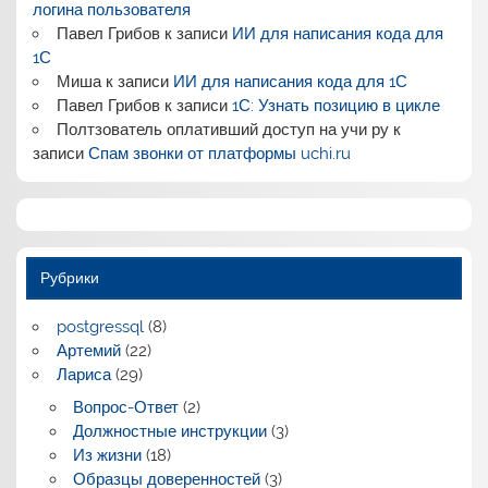
логина пользователя
Павел Грибов
к записи
ИИ для написания кода для
1С
Миша
к записи
ИИ для написания кода для 1С
Павел Грибов
к записи
1С: Узнать позицию в цикле
Полтзователь оплативший доступ на учи ру
к
записи
Спам звонки от платформы uchi.ru
Рубрики
postgressql
(8)
Артемий
(22)
Лариса
(29)
Вопрос-Ответ
(2)
Должностные инструкции
(3)
Из жизни
(18)
Образцы доверенностей
(3)