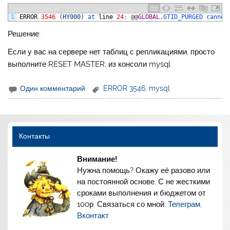
1
ERROR
3546
(
HY000
)
at 
line
24
:
@
@
GLOBAL
.
GTID_PURGED 
cannot
Решение:
Если у вас на сервере нет таблиц с репликациями, просто
выполните RESET MASTER; из консоли mysql
Один комментарий
ERROR 3546
,
mysql
Контакты
Внимание!
Нужна помощь? Окажу её разово или
на постоянной основе. С не жесткими
сроками выполнения и бюджетом от
100р. Связаться со мной:
Телеграм
,
Вконтакт