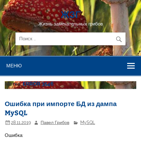
Перейти
к
ЖЗГ
содержимому
Жизнь замечательных грибов
МЕНЮ
Метка:
ERROR 3546
Ошибка при импорте БД из дампа
MySQL
28.11.2019
Павел Грибов
MySQL
Ошибка: