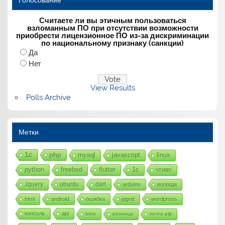
Считаете ли вы этичным пользоваться
взломанным ПО при отсутствии возможности
приобрести лицензионное ПО из-за дискриминации
по национальному признаку (санкции)
Да
Нет
View Results
Polls Archive
Метки
1с
php
mysql
javascript
linux
python
freebsd
flutter
1c
чтиво
Jquery
ubuntu
dart
arduino
вологда
html
android
ошибка
jqgrid
wordpress
консоль
api
bitrix
розница
почта рф