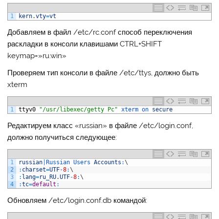
1
kern
.
vty
=
vt
Добавляем в файл /etc/rc.conf способ переключения
раскладки в консоли клавишами CTRL+SHIFT
keymap=»ru.win»
Проверяем тип консоли в файле /etc/ttys, должно быть
xterm
1
ttyv0
"/usr/libexec/getty Pc"
xterm 
on 
secure
Редактируем класс «russian» в файле /etc/login.conf,
должно получиться следующее:
1
russian
|
Russian 
Users 
Accounts
:
\
2
:
charset
=
UTF
-
8
:
\
3
:
lang
=
ru_RU
.
UTF
-
8
:
\
4
:
tc
=
default
:
Обновляем /etc/login.conf.db командой: