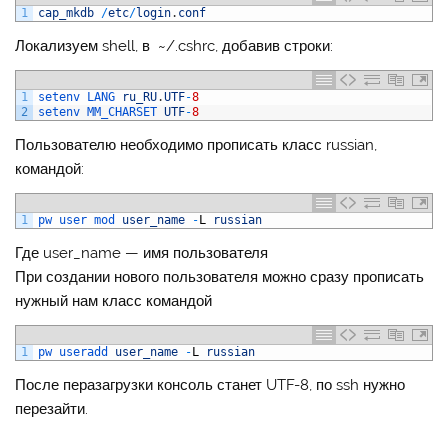
1
cap_mkdb
/
etc
/
login
.
conf
Локализуем shell, в ~/.cshrc, добавив строки:
1
setenv 
LANG 
ru_RU
.
UTF
-
8
2
setenv 
MM_CHARSET 
UTF
-
8
Пользователю необходимо прописать класс russian,
командой:
1
pw 
user 
mod 
user_name
-
L
russian
Где user_name — имя пользователя
При создании нового пользователя можно сразу прописать
нужный нам класс командой
1
pw 
useradd 
user_name
-
L
russian
После перазагрузки консоль станет UTF-8, по ssh нужно
перезайти.