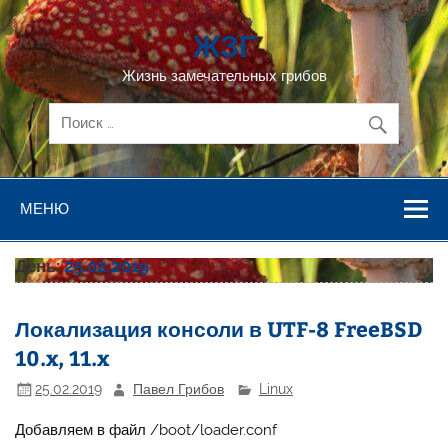
Перейти
к
ЖЗГ
содержимому
Жизнь замечательных грибов
МЕНЮ
День:
25.02.2019
Локализация консоли в UTF-8 FreeBSD
10.x, 11.x
25.02.2019
Павел Грибов
Linux
Добавляем в файл /boot/loader.conf