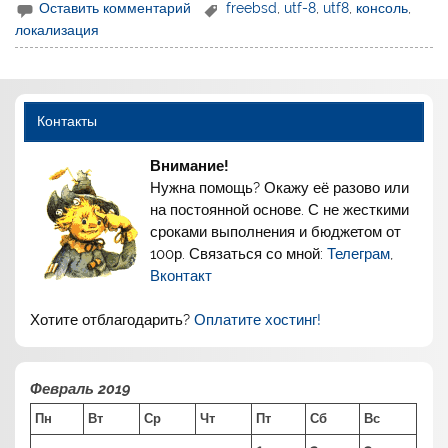
Оставить комментарий
freebsd
,
utf-8
,
utf8
,
консоль
,
локализация
Контакты
Внимание!
Нужна помощь? Окажу её разово или
на постоянной основе. С не жесткими
сроками выполнения и бюджетом от
100р. Связаться со мной:
Телеграм
,
Вконтакт
Хотите отблагодарить?
Оплатите хостинг!
Февраль 2019
Пн
Вт
Ср
Чт
Пт
Сб
Вс