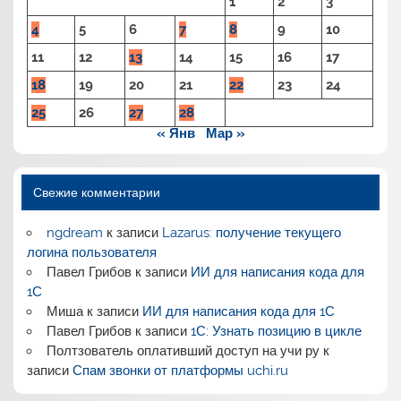
1
2
3
4
5
6
7
8
9
10
11
12
13
14
15
16
17
18
19
20
21
22
23
24
25
26
27
28
« Янв
Мар »
Свежие комментарии
ngdream
к записи
Lazarus: получение текущего
логина пользователя
Павел Грибов
к записи
ИИ для написания кода для
1С
Миша
к записи
ИИ для написания кода для 1С
Павел Грибов
к записи
1С: Узнать позицию в цикле
Полтзователь оплативший доступ на учи ру
к
записи
Спам звонки от платформы uchi.ru