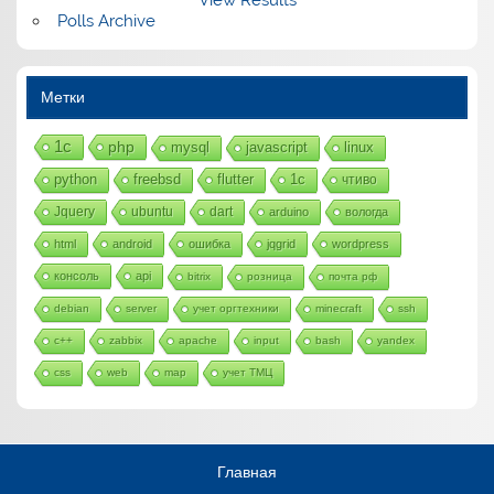
Polls Archive
Метки
1с
php
mysql
javascript
linux
python
freebsd
flutter
1c
чтиво
Jquery
ubuntu
dart
arduino
вологда
html
android
ошибка
jqgrid
wordpress
консоль
api
bitrix
розница
почта рф
debian
server
учет оргтехники
minecraft
ssh
c++
zabbix
apache
input
bash
yandex
css
web
map
учет ТМЦ
Главная