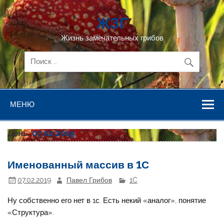
Перейти
к
ЖЗГ
содержимому
Жизнь замечательных грибов
МЕНЮ
День:
07.02.2019
Именованный массив в 1С
07.02.2019
Павел Грибов
1C
Ну собственно его нет в 1с. Есть некий «аналог», понятие
«Структура».