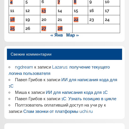
4
5
6
7
8
9
10
11
12
13
14
15
16
17
18
19
20
21
22
23
24
25
26
27
28
« Янв
Мар »
Свежие комментарии
ngdream
к записи
Lazarus: получение текущего
логина пользователя
Павел Грибов
к записи
ИИ для написания кода для
1С
Миша
к записи
ИИ для написания кода для 1С
Павел Грибов
к записи
1С: Узнать позицию в цикле
Полтзователь оплативший доступ на учи ру
к
записи
Спам звонки от платформы uchi.ru