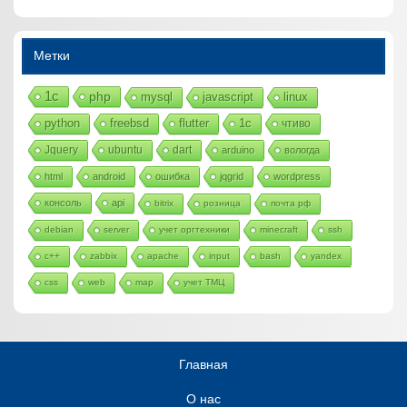
Метки
1с
php
mysql
javascript
linux
python
freebsd
flutter
1c
чтиво
Jquery
ubuntu
dart
arduino
вологда
html
android
ошибка
jqgrid
wordpress
консоль
api
bitrix
розница
почта рф
debian
server
учет оргтехники
minecraft
ssh
c++
zabbix
apache
input
bash
yandex
css
web
map
учет ТМЦ
Главная
О нас