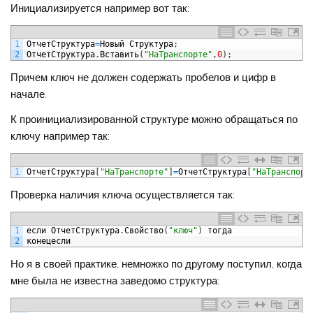
Инициализируется например вот так:
1
ОтчетСтруктура
=
Новый
Структура
;
2
ОтчетСтруктура
.
Вставить
(
"НаТранспорте"
,
0
)
;
Причем ключ не должен содержать пробелов и цифр в
начале.
К проинициализированной структуре можно обращаться по
ключу например так:
1
ОтчетСтруктура
[
"НаТранспорте"
]
=
ОтчетСтруктура
[
"НаТранспорт
Проверка наличия ключа осуществляется так:
1
если
ОтчетСтруктура
.
Свойство
(
"ключ"
)
тогда
2
конецесли
Но я в своей практике, немножко по другому поступил, когда
мне была не известна заведомо структура: