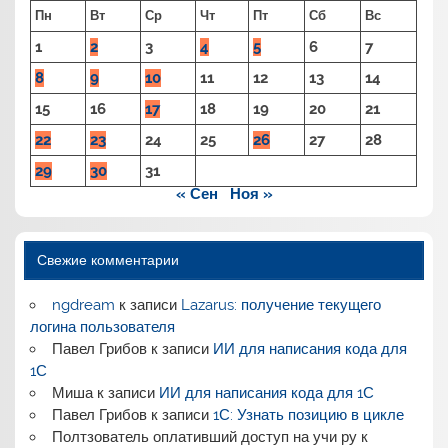
Пн
Вт
Ср
Чт
Пт
Сб
Вс
1
2
3
4
5
6
7
8
9
10
11
12
13
14
15
16
17
18
19
20
21
22
23
24
25
26
27
28
29
30
31
« Сен
Ноя »
Свежие комментарии
ngdream
к записи
Lazarus: получение текущего
логина пользователя
Павел Грибов
к записи
ИИ для написания кода для
1С
Миша
к записи
ИИ для написания кода для 1С
Павел Грибов
к записи
1С: Узнать позицию в цикле
Полтзователь оплативший доступ на учи ру
к