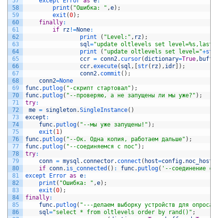
57
except 
Error 
as
e
:
58
print
(
"Ошибка: "
,
e
)
;
59
exit
(
0
)
;
60
finally
:
61
if
rz
!=
None
:
62
print
(
"Level:"
,
rz
)
;
63
sql
=
"update oltlevels set level=%s,lastm
64
print
(
"update oltlevels set level="
+
str
65
ccr
=
conn2
.
cursor
(
dictionary
=
True
,
buffe
66
ccr
.
execute
(
sql
,
[
str
(
rz
)
,
idr
]
)
;
67
conn2
.
commit
(
)
;
68
conn2
=
None
69
func
.
putlog
(
"-скрипт стартовал"
)
;
70
func
.
putlog
(
"--проверяю, а не запущены ли мы уже?"
)
;
71
try
:
72
me
=
singleton
.
SingleInstance
(
)
73
except
:
74
func
.
putlog
(
"--мы уже запущены!"
)
;
75
exit
(
1
)
76
func
.
putlog
(
"--Ок. Одна копия, работаем дальше"
)
;
77
func
.
putlog
(
"--соединяемся с noc"
)
;
78
try
:
79
conn
=
mysql
.
connector
.
connect
(
host
=
config
.
noc_host
,
80
if
conn
.
is_connected
(
)
:
func
.
putlog
(
'--cоединение с 
81
except 
Error 
as
e
:
82
print
(
"Ошибка: "
,
e
)
;
83
exit
(
0
)
;
84
finally
:
85
func
.
putlog
(
"---делаем выборку устройств для опроса"
86
sql
=
"select * from oltlevels order by rand()"
;