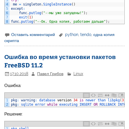
3
try
:
4
me
=
singleton
.
SingleInstance
(
)
5
except
:
6
func
.
putlog
(
"--мы уже запущены!"
)
;
7
exit
(
1
)
8
func
.
putlog
(
"--Ок. Одна копия, работаем дальше"
)
;
Оставить комментарий
python
,
tendo
,
одна копия
скрипта
Ошибка во время установки пакетов
FreeBSD 11.2
17.10.2018
Павел Грибов
Linux
Ошибка:
1
pkg
:
warning
:
database 
version
34
is
newer 
than 
libpkg
(
3
)
2
pkg
:
sqlite 
error 
while
executing 
INSERT 
OR
ROLLBACK 
INTO 
Решение:
1
pkg 
shell 