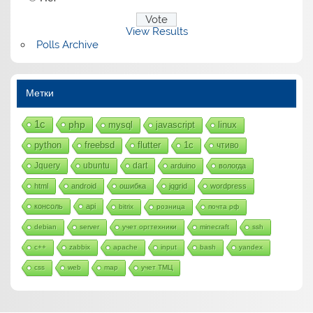
View Results
Polls Archive
Метки
1с
php
mysql
javascript
linux
python
freebsd
flutter
1c
чтиво
Jquery
ubuntu
dart
arduino
вологда
html
android
ошибка
jqgrid
wordpress
консоль
api
bitrix
розница
почта рф
debian
server
учет оргтехники
minecraft
ssh
c++
zabbix
apache
input
bash
yandex
css
web
map
учет ТМЦ