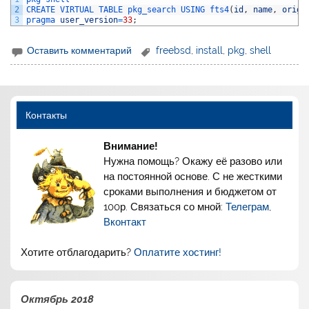
2
CREATE 
VIRTUAL 
TABLE 
pkg_search 
USING 
fts4
(
id
,
name
,
origi
3
pragma 
user_version
=
33
;
Оставить комментарий
freebsd
,
install
,
pkg
,
shell
Контакты
Внимание!
Нужна помощь? Окажу её разово или
на постоянной основе. С не жесткими
сроками выполнения и бюджетом от
100р. Связаться со мной:
Телеграм
,
Вконтакт
Хотите отблагодарить?
Оплатите хостинг!
Октябрь 2018