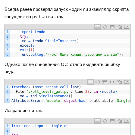
Всегда ранее проверял запуск «один ли экземпляр скрипта
запущен» на python вот так:
1
import 
tendo
2
try
:
3
me
=
tendo
.
SingleInstance
(
)
4
except
:
5
exit
(
1
)
6
func
.
putlog
(
"--Ок. Одна копия, работаем дальше"
)
;
Однако после обновления ОС, стало выдавать ошибку
вида:
1
Traceback
(
most 
recent 
call 
last
)
:
2
File
"./olt_levels_get.py"
,
line
27
,
in
<
module
>
3
me
=
tnd
.
SingleInstance
(
)
4
AttributeError
:
'module'
object
has 
no 
attribute
'SingleIn
Исправляется так:
1
from 
tendo 
import 
singleton
2