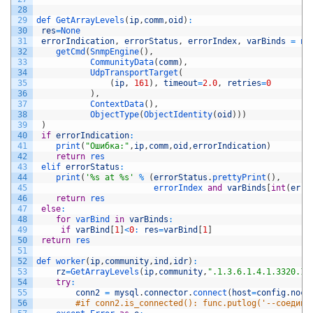
28
29
def 
GetArrayLevels
(
ip
,
comm
,
oid
)
:
30
res
=
None
31
errorIndication
,
errorStatus
,
errorIndex
,
varBinds
=
ne
32
getCmd
(
SnmpEngine
(
)
,
33
CommunityData
(
comm
)
,
34
UdpTransportTarget
(
35
(
ip
,
161
)
,
timeout
=
2.0
,
retries
=
0
36
)
,
37
ContextData
(
)
,
38
ObjectType
(
ObjectIdentity
(
oid
)
)
)
39
)
40
if
errorIndication
:
41
print
(
"Ошибка:"
,
ip
,
comm
,
oid
,
errorIndication
)
42
return
res
43
elif 
errorStatus
:
44
print
(
'%s at %s'
%
(
errorStatus
.
prettyPrint
(
)
,
45
errorIndex 
and
varBinds
[
int
(
erro
46
return
res			
47
else
:
48
for
varBind 
in
varBinds
:
49
if
varBind
[
1
]
<
0
:
res
=
varBind
[
1
]
50
return
res
51
52
def 
worker
(
ip
,
community
,
ind
,
idr
)
:
53
rz
=
GetArrayLevels
(
ip
,
community
,
".1.3.6.1.4.1.3320.10
54
try
:
55
conn2
=
mysql
.
connector
.
connect
(
host
=
config
.
noc_
56
#if conn2.is_connected(): func.putlog('--cоедине