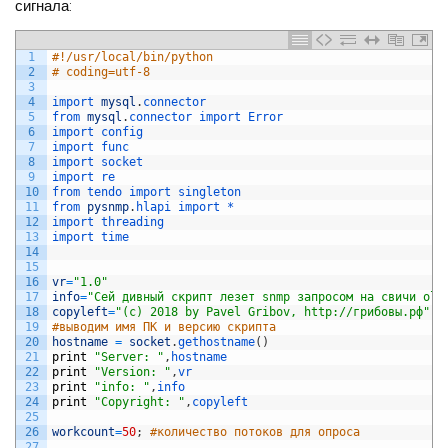
сигнала:
1
#!/usr/local/bin/python
2
# coding=utf-8
3
4
import 
mysql
.
connector
5
from 
mysql
.
connector 
import 
Error
6
import 
config    
7
import 
func
8
import 
socket
9
import 
re
10
from 
tendo 
import 
singleton
11
from 
pysnmp
.
hlapi 
import *
12
import 
threading
13
import 
time 
14
15
16
vr
=
"1.0"
17
info
=
"Сей дивный скрипт лезет snmp запросом на свичи olt
18
copyleft
=
"(с) 2018 by Pavel Gribov, http://грибовы.рф"
;
19
#выводим имя ПК и версию скрипта                
20
hostname
=
socket
.
gethostname
(
)
21
print
"Server: "
,
hostname
22
print
"Version: "
,
vr
23
print
"info: "
,
info
24
print
"Copyright: "
,
copyleft
25
26
workcount
=
50
;
#количество потоков для опроса
27