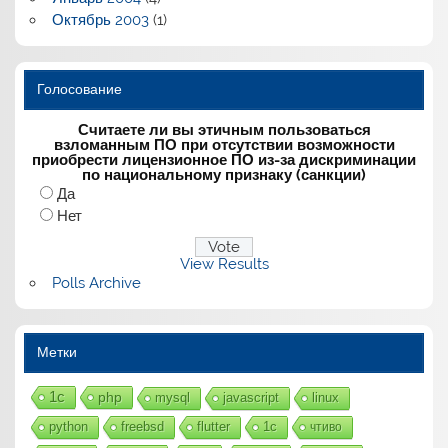
Октябрь 2003
(1)
Голосование
Считаете ли вы этичным пользоваться
взломанным ПО при отсутствии возможности
приобрести лицензионное ПО из-за дискриминации
по национальному признаку (санкции)
Да
Нет
View Results
Polls Archive
Метки
1с
php
mysql
javascript
linux
python
freebsd
flutter
1c
чтиво