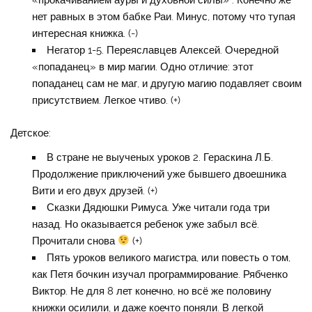
нет равных в этом бабке Раи. Минус, потому что тупая
интересная книжка. (-)
Негатор 1-5. Переяславцев Алексей. Очередной
«попаданец» в мир магии. Одно отличие: этот
попаданец сам не маг, и другую магию подавляет своим
присутствием. Легкое чтиво. (+)
Детское:
В стране не выученых уроков 2. Гераскина Л.Б.
Продолжение приключений уже бывшего двоешника
Вити и его двух друзей. (+)
Сказки Дядюшки Римуса. Уже читали года три
назад. Но оказывается ребенок уже забыл всё.
Прочитали снова
(+)
Пять уроков великого магистра, или повесть о том,
как Петя бочкин изучал программирование. Рябченко
Виктор. Не для 8 лет конечно, но всё же половину
книжки осилили, и даже коечто поняли. В легкой