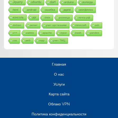
Jquery
ubuntu
dart
arduino
вологда
html
android
ошибка
jqgrid
wordpress
консоль
api
bitrix
розница
почта рф
debian
server
учет оргтехники
minecraft
ssh
c++
zabbix
apache
input
bash
yandex
css
web
map
учет ТМЦ
Главная
О нас
Услуги
Карта сайта
Облако VPN
Политика конфиденциальности