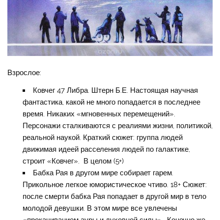
Взрослое:
Ковчег 47 Либра. Штерн Б.Е. Настоящая научная
фантастика, какой не много попадается в последнее
время. Никаких «мгновенных перемещений».
Персонажи сталкиваются с реалиями жизни, политикой,
реальной наукой. Краткий сюжет: группа людей
движимая идеей расселения людей по галактике,
строит «Ковчег». В целом (5+)
Бабка Рая в другом мире собирает гарем.
Прикольное легкое юмористическое чтиво. 18+ Сюжет:
после смерти бабка Рая попадает в другой мир в тело
молодой девушки. В этом мире все увлечены
«прокачиванием ауры и духовной силы» . Конечно же