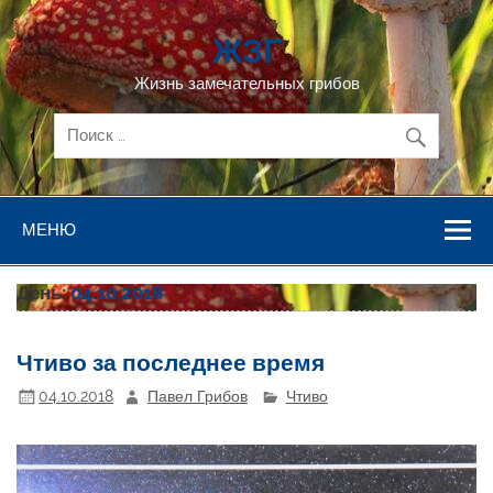
Перейти
к
ЖЗГ
содержимому
Жизнь замечательных грибов
МЕНЮ
День:
04.10.2018
Чтиво за последнее время
04.10.2018
Павел Грибов
Чтиво