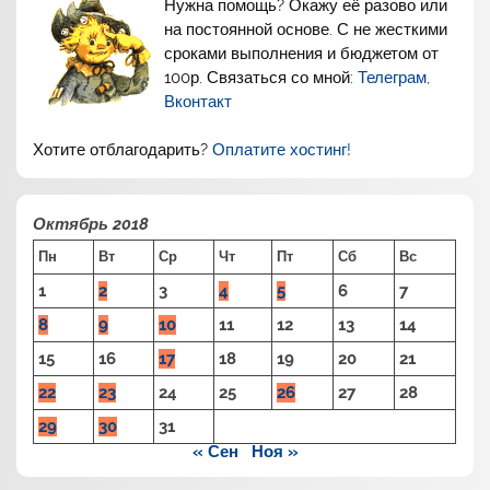
Нужна помощь? Окажу её разово или
на постоянной основе. С не жесткими
сроками выполнения и бюджетом от
100р. Связаться со мной:
Телеграм
,
Вконтакт
Хотите отблагодарить?
Оплатите хостинг!
Октябрь 2018
Пн
Вт
Ср
Чт
Пт
Сб
Вс
1
2
3
4
5
6
7
8
9
10
11
12
13
14
15
16
17
18
19
20
21
22
23
24
25
26
27
28
29
30
31
« Сен
Ноя »