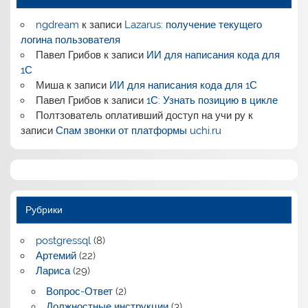
ngdream
к записи
Lazarus: получение текущего
логина пользователя
Павел Грибов
к записи
ИИ для написания кода для
1С
Миша
к записи
ИИ для написания кода для 1С
Павел Грибов
к записи
1С: Узнать позицию в цикле
Полтзователь оплативший доступ на учи ру
к
записи
Спам звонки от платформы uchi.ru
Рубрики
postgressql
(8)
Артемий
(22)
Лариса
(29)
Вопрос-Ответ
(2)
Должностные инструкции
(3)