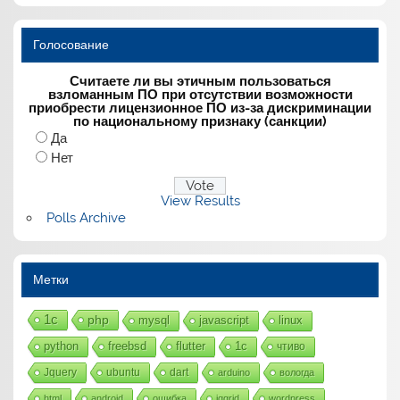
Голосование
Считаете ли вы этичным пользоваться
взломанным ПО при отсутствии возможности
приобрести лицензионное ПО из-за дискриминации
по национальному признаку (санкции)
Да
Нет
View Results
Polls Archive
Метки
1с
php
mysql
javascript
linux
python
freebsd
flutter
1c
чтиво
Jquery
ubuntu
dart
arduino
вологда
html
android
ошибка
jqgrid
wordpress