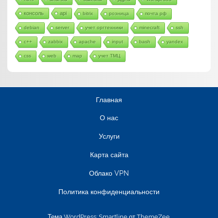
консоль
api
bitrix
розница
почта рф
debian
server
учет оргтехники
minecraft
ssh
c++
zabbix
apache
input
bash
yandex
css
web
map
учет ТМЦ
Главная
О нас
Услуги
Карта сайта
Облако VPN
Политика конфиденциальности
Тема WordPress: Smartline от ThemeZee.