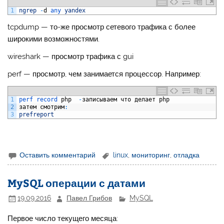
1
ngrep
-
d
any 
yandex
tcpdump — то-же просмотр сетевого трафика с более
широкими возможностями.
wireshark — просмотр трафика с gui
perf — просмотр, чем занимается процессор. Например:
1
perf 
record 
php
-
записываем
что
делает
php
2
затем
смотрим
:
3
prefreport
Оставить комментарий
linux
,
мониторинг
,
отладка
MySQL операции с датами
19.09.2016
Павел Грибов
MySQL
Первое число текущего месяца: