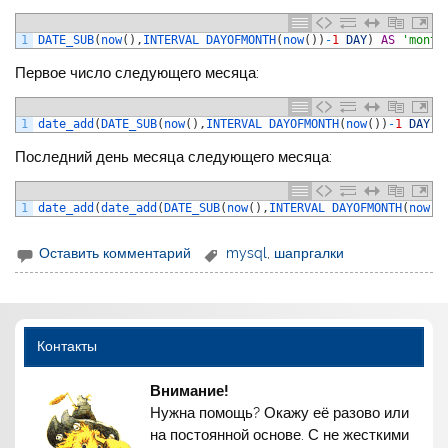
1
DATE_SUB
(
now
(
)
,
INTERVAL 
DAYOFMONTH
(
now
(
)
)
-
1
DAY
)
AS
'month
Первое число следующего месяца:
1
date_add
(
DATE_SUB
(
now
(
)
,
INTERVAL 
DAYOFMONTH
(
now
(
)
)
-
1
DAY
)
,
Последний день месяца следующего месяца:
1
date_add
(
date_add
(
DATE_SUB
(
now
(
)
,
INTERVAL 
DAYOFMONTH
(
now
(
)
Оставить комментарий
mysql
,
шапргалки
Контакты
Внимание!
Нужна помощь? Окажу её разово или
на постоянной основе. С не жесткими