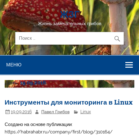
Перейти
к
ЖЗГ
содержимому
Жизнь замечательных грибов
МЕНЮ
День:
19.09.2016
Инструменты для мониторинга в Linux
19.09.2016
Павел Грибов
Linux
Создано на основе публикации:
https://habrahabr.ru/company/first/blog/310164/