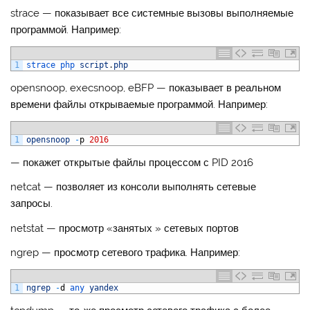
strace — показывает все системные вызовы выполняемые
программой. Например:
1
strace 
php 
script
.
php
opensnoop, execsnoop, eBFP — показывает в реальном
времени файлы открываемые программой. Например:
1
opensnoop
-
p
2016
— покажет открытые файлы процессом с PID 2016
netcat — позволяет из консоли выполнять сетевые
запросы.
netstat — просмотр «занятых » сетевых портов
ngrep — просмотр сетевого трафика. Например:
1
ngrep
-
d
any 
yandex