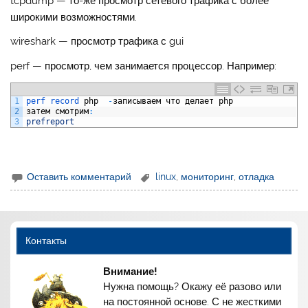
tcpdump — то-же просмотр сетевого трафика с более
широкими возможностями.
wireshark — просмотр трафика с gui
perf — просмотр, чем занимается процессор. Например:
1
perf 
record 
php
-
записываем
что
делает
php
2
затем
смотрим
:
3
prefreport
Оставить комментарий
linux
,
мониторинг
,
отладка
Контакты
Внимание!
Нужна помощь? Окажу её разово или
на постоянной основе. С не жесткими