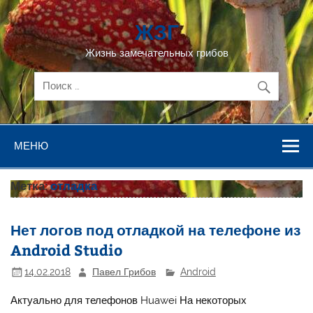
Перейти
к
ЖЗГ
содержимому
Жизнь замечательных грибов
МЕНЮ
Метка:
отладка
Нет логов под отладкой на телефоне из
Android Studio
14.02.2018
Павел Грибов
Android
Актуально для телефонов Huawei На некоторых