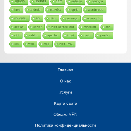
Jquery
ubuntu
dart
arduino
вологда
html
android
ошибка
jqgrid
wordpress
консоль
api
bitrix
розница
почта рф
debian
server
учет оргтехники
minecraft
ssh
c++
zabbix
apache
input
bash
yandex
css
web
map
учет ТМЦ
Главная
О нас
Услуги
Карта сайта
Облако VPN
Политика конфиденциальности