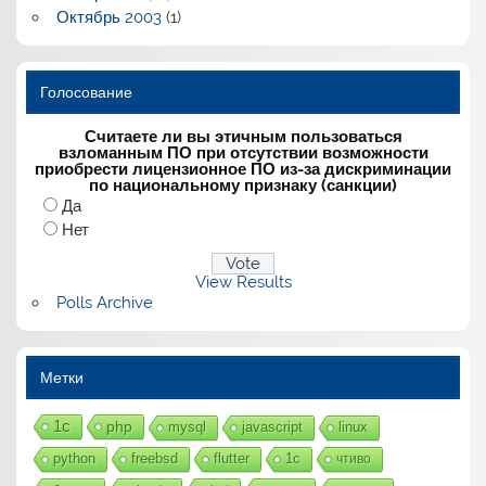
Октябрь 2003
(1)
Голосование
Считаете ли вы этичным пользоваться
взломанным ПО при отсутствии возможности
приобрести лицензионное ПО из-за дискриминации
по национальному признаку (санкции)
Да
Нет
View Results
Polls Archive
Метки
1с
php
mysql
javascript
linux
python
freebsd
flutter
1c
чтиво