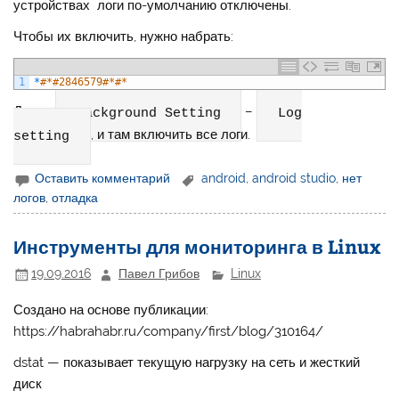
устройствах логи по-умолчанию отключены.
Чтобы их включить, нужно набрать:
1
*
#*#2846579#*#*
Далее
–
Background Setting
Log
, и там включить все логи.
setting
Оставить комментарий
android
,
android studio
,
нет
логов
,
отладка
Инструменты для мониторинга в Linux
19.09.2016
Павел Грибов
Linux
Создано на основе публикации:
https://habrahabr.ru/company/first/blog/310164/
dstat — показывает текущую нагрузку на сеть и жесткий
диск