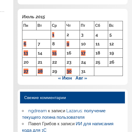
Июль 2015
Пн
Вт
Ср
Чт
Пт
Сб
Вс
1
2
3
4
5
6
7
8
9
10
11
12
13
14
15
16
17
18
19
20
21
22
23
24
25
26
27
28
29
30
31
« Июн
Авг »
Свежие комментарии
ngdream
к записи
Lazarus: получение
текущего логина пользователя
Павел Грибов
к записи
ИИ для написания
кода для 1С