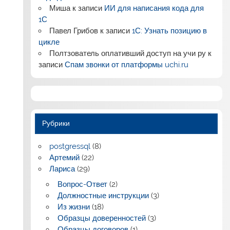
Миша
к записи
ИИ для написания кода для
1С
Павел Грибов
к записи
1С: Узнать позицию в
цикле
Полтзователь оплативший доступ на учи ру
к
записи
Спам звонки от платформы uchi.ru
Рубрики
postgressql
(8)
Артемий
(22)
Лариса
(29)
Вопрос-Ответ
(2)
Должностные инструкции
(3)
Из жизни
(18)
Образцы доверенностей
(3)
Образцы договоров
(1)