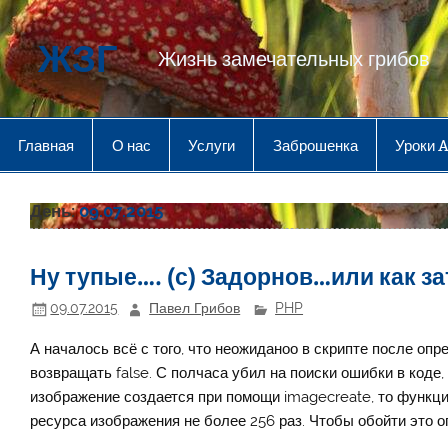
Перейти
к
содержимому
ЖЗГ
Жизнь замечательных грибов
Главная
О нас
Услуги
Заброшенка
Уроки 
День:
09.07.2015
Ну тупые…. (с) Задорнов…или как за
09.07.2015
Павел Грибов
PHP
А началось всё с того, что неожиданоо в скрипте после опр
возвращать false. С полчаса убил на поиски ошибки в коде,
изображение создается при помощи imagecreate, то функци
ресурса изображения не более 256 раз. Чтобы обойти это 