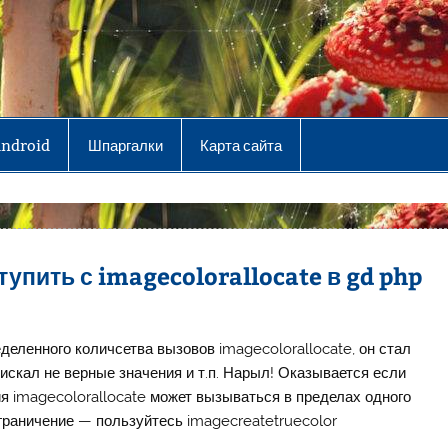
Android
Шпаргалки
Карта сайта
тупить с imagecolorallocate в gd php
еделенного количсетва вызовов imagecolorallocate, он стал
 искал не верные значения и т.п. Нарыл! Оказывается если
я imagecolorallocate может вызываться в пределах одного
ограничение — пользуйтесь imagecreatetruecolor