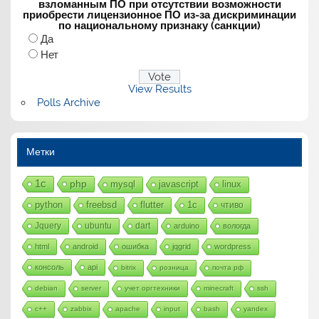
взломанным ПО при отсутствии возможности
приобрести лицензионное ПО из-за дискриминации
по национальному признаку (санкции)
Да
Нет
View Results
Polls Archive
Метки
1с
php
mysql
javascript
linux
python
freebsd
flutter
1c
чтиво
Jquery
ubuntu
dart
arduino
вологда
html
android
ошибка
jqgrid
wordpress
консоль
api
bitrix
розница
почта рф
debian
server
учет оргтехники
minecraft
ssh
c++
zabbix
apache
input
bash
yandex