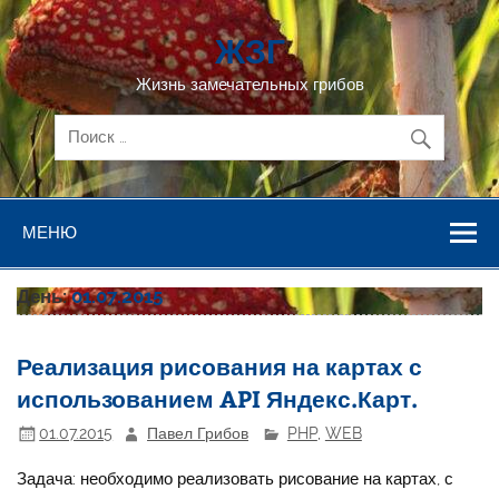
Перейти
к
ЖЗГ
содержимому
Жизнь замечательных грибов
МЕНЮ
День:
01.07.2015
Реализация рисования на картах с
использованием API Яндекс.Карт.
01.07.2015
Павел Грибов
PHP
,
WEB
Задача: необходимо реализовать рисование на картах, с