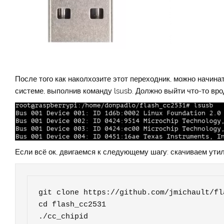
После того как наколхозите этот переходник, можно начин
системе, выполнив команду lsusb. Должно выйти что-то вро
Если всё ок, двигаемся к следующему шагу: скачиваем ути
git clone https://github.com/jmichault/fl
cd flash_cc2531

./cc_chipid