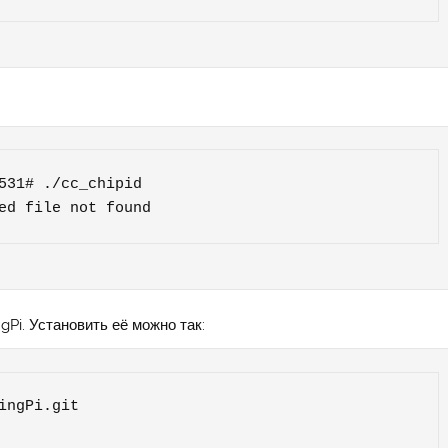
531# ./cc_chipid

ed file not found
gPi. Установить её можно так:
ngPi.git
