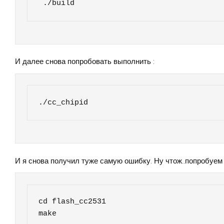
 ./build
И далее снова попробовать выполнить :
./cc_chipid
И я снова получил туже самую ошибку. Ну чтож..попробуем
cd flash_cc2531

make