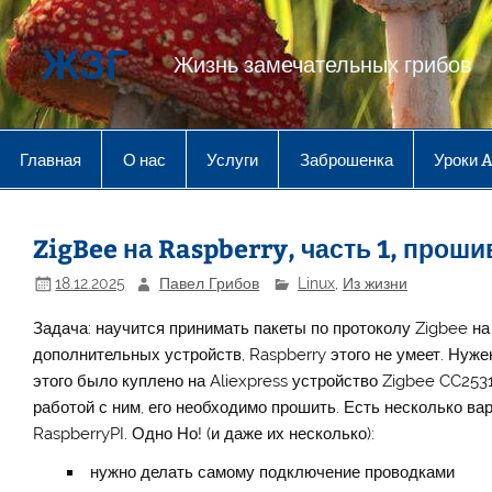
Перейти
к
содержимому
ЖЗГ
Жизнь замечательных грибов
Главная
О нас
Услуги
Заброшенка
Уроки 
ZigBee на Raspberry, часть 1, прош
18.12.2025
Павел Грибов
Linux
,
Из жизни
Задача: научится принимать пакеты по протоколу Zigbee на 
дополнительных устройств, Raspberry этого не умеет. Нуже
этого было куплено на Aliexpress устройство Zigbee CC253
работой с ним, его необходимо прошить. Есть несколько ва
RaspberryPI. Одно Но! (и даже их несколько):
нужно делать самому подключение проводками