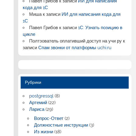
Павел Грибов
к записи
ИИ для написания
кода для 1С
Миша
к записи
ИИ для написания кода для
1С
Павел Грибов
к записи
1С: Узнать позицию в
цикле
Полтзователь оплативший доступ на учи ру
к
записи
Спам звонки от платформы uchi.ru
Рубрики
postgressql
(8)
Артемий
(22)
Лариса
(29)
Вопрос-Ответ
(2)
Должностные инструкции
(3)
Из жизни
(18)