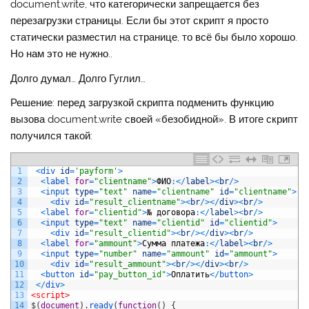
document.write, что категорически запрещается без
перезагрузки страницы. Если бы этот скрипт я просто
статически разместил на странице, то всё бы было хорошо.
Но нам это не нужно..
Долго думал… Долго Гуглил…
Решение: перед загрузкой скрипта подменить функцию
вызова document.write своей «безобидной». В итоге скрипт
получился такой:
1
<
div 
id
=
'payform'
>
2
<
label 
for
=
"clientname"
>
ФИО
:
<
/
label
>
<
br
/
>
3
<
input 
type
=
"text"
name
=
"clientname"
id
=
"clientname"
>
4
<
div 
id
=
"result_clientname"
>
<
br
/
>
<
/
div
>
<
br
/
>
5
<
label 
for
=
"clientid"
>
№
договора
:
<
/
label
>
<
br
/
>
6
<
input 
type
=
"text"
name
=
"clientid"
id
=
"clientid"
>
7
<
div 
id
=
"result_clientid"
>
<
br
/
>
<
/
div
>
<
br
/
>
8
<
label 
for
=
"ammount"
>
Сумма
платежа
:
<
/
label
>
<
br
/
>
9
<
input 
type
=
"number"
name
=
"ammount"
id
=
"ammount"
>
10
<
div 
id
=
"result_ammount"
>
<
br
/
>
<
/
div
>
<
br
/
>
11
<
button 
id
=
"pay_button_id"
>
Оплатить
<
/
button
>
12
<
/
div
>
13
<script>
14
$
(
document
)
.
ready
(
function
(
)
{