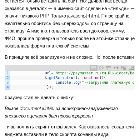
остается только вставить на сайт. Но! дьявол как всегда
оказался в деталях — а именно сайт сделан на «тильде» —
значит никакого PHP. Только javascript+html. Плюс крайне
желательно обойтись без «переходов» со страницу на
страницу. А именно: пользователь ввел договор, сумму,
ФИО, прошла проверка и только после на этой-же странице
показалась форма платежной системы.
В принципе всё реализуемо и не сложно. Но! после вставки:
1
url
=
"https://paymaster.ru/ru-RU/widget/Basi
2
$
.
getScript
(
url
,
function
(
)
{
3
console
.
log
(
"--загрузили платежную сис
4
}
)
;
браузер стал выдавать ошибку:
Вызов document.write() из асинхронно-загруженного
внешнего сценария был проигнорирован.
, и выполнять скрипт откзывался. Как оказалось, создатели
виджета вставили в тело скрипта команды вида