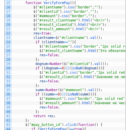
15
function
VerifyFormPay
(
)
{
16
$
(
"#clientname"
)
.
css
(
"border"
,
""
)
;
17
$
(
"#clientid"
)
.
css
(
"border"
,
""
)
;
18
$
(
"#ammount"
)
.
css
(
"border"
,
""
)
;
19
$
(
"#result_clientname"
)
.
html
(
"<br/>"
)
;
20
$
(
"#result_clientid"
)
.
html
(
"<br/>"
)
;
21
$
(
"#result_ammount"
)
.
html
(
"<br/>"
)
;
22
res
=
true
;
23
clientname
=
$
(
"#clientname"
)
.
val
(
)
;
24
if
(
clientname
==
""
)
{
25
$
(
"#clientname"
)
.
css
(
"border"
,
"2px solid red
26
$
(
"#result_clientname"
)
.
html
(
"Это обязательн
27
res
=
false
;
28
}
;
29
dognum
=
Number
(
$
(
"#clientid"
)
.
val
(
)
)
;
30
if
(
(
dognum
==
0
)
||
(
isNaN
(
dognum
)
)
)
{
31
$
(
"#clientid"
)
.
css
(
"border"
,
"2px solid red"
)
32
$
(
"#result_clientid"
)
.
html
(
"Значение не числ
33
res
=
false
;
34
}
;
35
summ
=
Number
(
$
(
"#ammount"
)
.
val
(
)
)
;
36
if
(
(
summ
==
0
)
||
(
isNaN
(
summ
)
)
)
{
37
$
(
"#ammount"
)
.
css
(
"border"
,
"2px solid red"
)
;
38
$
(
"#result_ammount"
)
.
html
(
"Значение не число
39
res
=
false
;
40
}
;
41
return
res
;
42
}
;
43
$
(
"#pay_button_id"
)
.
click
(
function
(
)
{
44
if
(
VerifyFormPay
(
)
==
true
)
{