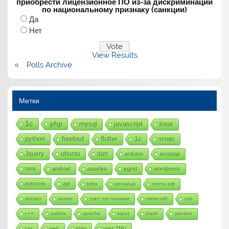
приобрести лицензионное ПО из-за дискриминации
по национальному признаку (санкции)
Да
Нет
View Results
Polls Archive
Метки
1с
php
mysql
javascript
linux
python
freebsd
flutter
1c
чтиво
Jquery
ubuntu
dart
arduino
вологда
html
android
ошибка
jqgrid
wordpress
консоль
api
bitrix
розница
почта рф
debian
server
учет оргтехники
minecraft
ssh
c++
zabbix
apache
input
bash
yandex
css
web
map
учет ТМЦ