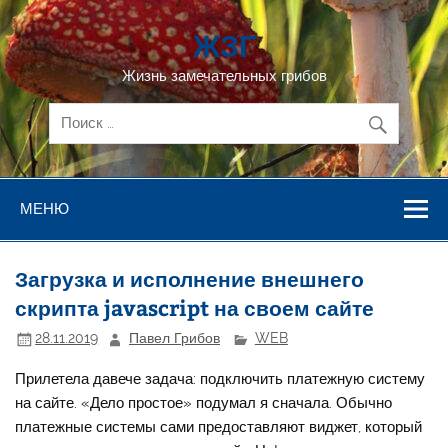
Перейти
к
ЖЗГ
содержимому
Жизнь замечательных грибов
МЕНЮ
Загрузка и исполнение внешнего
скрипта javascript на своем сайте
28.11.2019
Павел Грибов
WEB
Прилетела давече задача: подключить платежную систему
на сайте. «Дело простое» подумал я сначала. Обычно
платежные системы сами предоставляют виджет, который