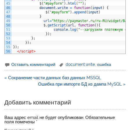
45
$
(
"#payform"
)
.
html
(
""
)
;
46
document
.
write
=
function
(
input
)
{
47
$
(
"#payform"
)
.
append
(
input
)
48
}
49
url
=
"https://paymaster.ru/ru-RU/widget/Bas
50
$
.
getScript
(
url
,
function
(
)
{
51
console
.
log
(
"--загрузили платежную си
52
}
)
;
53
}
;
54
}
)
;
55
}
)
;
56
</script>
Оставить комментарий
document.write
,
ошибка
Навигация
« Сохранение части данных баз данных MSSQL
по
Ошибка при импорте БД из дампа MySQL »
записям
Добавить комментарий
Ваш адрес email не будет опубликован.
Обязательные
поля помечены
*