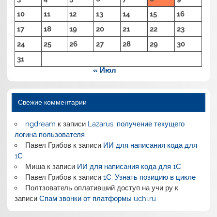
10
11
12
13
14
15
16
17
18
19
20
21
22
23
24
25
26
27
28
29
30
31
« Июл
Свежие комментарии
ngdream
к записи
Lazarus: получение текущего
логина пользователя
Павел Грибов
к записи
ИИ для написания кода для
1С
Миша
к записи
ИИ для написания кода для 1С
Павел Грибов
к записи
1С: Узнать позицию в цикле
Полтзователь оплативший доступ на учи ру
к
записи
Спам звонки от платформы uchi.ru