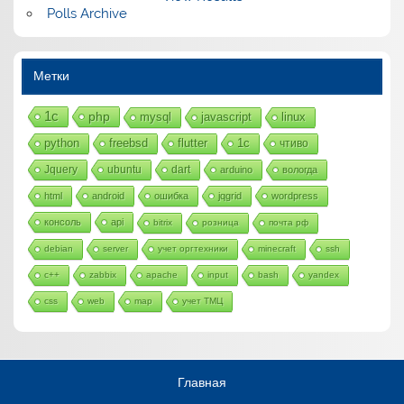
Polls Archive
Метки
1с
php
mysql
javascript
linux
python
freebsd
flutter
1c
чтиво
Jquery
ubuntu
dart
arduino
вологда
html
android
ошибка
jqgrid
wordpress
консоль
api
bitrix
розница
почта рф
debian
server
учет оргтехники
minecraft
ssh
c++
zabbix
apache
input
bash
yandex
css
web
map
учет ТМЦ
Главная