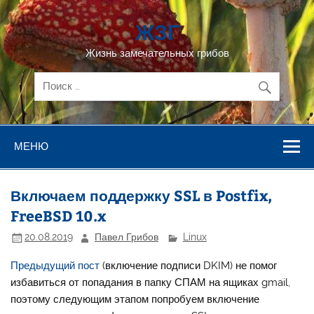
Перейти
к
ЖЗГ
содержимому
Жизнь замечательных грибов
МЕНЮ
Включаем поддержку SSL в Postfix,
FreeBSD 10.x
20.08.2019
Павел Грибов
Linux
Предыдущий пост
(включение подписи DKIM) не помог
избавиться от попадания в папку СПАМ на ящиках gmail,
поэтому следующим этапом попробуем включение