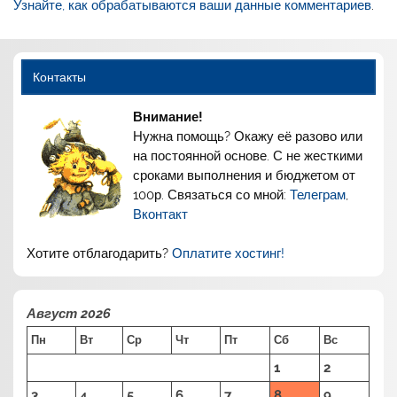
Узнайте, как обрабатываются ваши данные комментариев
.
Контакты
Внимание!
Нужна помощь? Окажу её разово или
на постоянной основе. С не жесткими
сроками выполнения и бюджетом от
100р. Связаться со мной:
Телеграм
,
Вконтакт
Хотите отблагодарить?
Оплатите хостинг!
Август 2026
Пн
Вт
Ср
Чт
Пт
Сб
Вс
1
2
3
4
5
6
7
8
9