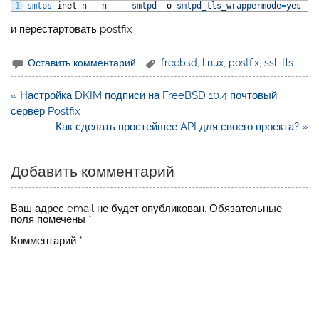
1
smtps 
inet
n
-
n
-
-
smtpd
-
o
smtpd_tls_wrappermode
=
yes
-
o
и перестартовать postfix
Оставить комментарий
freebsd
,
linux
,
postfix
,
ssl
,
tls
Навигация
« Настройка DKIM подписи на FreeBSD 10.4 почтовый
по
сервер Postfix
записям
Как сделать простейшее API для своего проекта? »
Добавить комментарий
Ваш адрес email не будет опубликован.
Обязательные
поля помечены
*
Комментарий
*