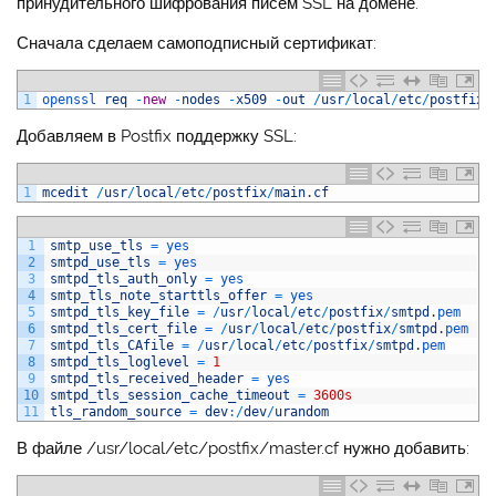
принудительного шифрования писем SSL на домене.
Сначала сделаем самоподписный сертификат:
1
openssl 
req
-
new
-
nodes
-
x509
-
out
/
usr
/
local
/
etc
/
postfix
/
Добавляем в Postfix поддержку SSL:
1
mcedit
/
usr
/
local
/
etc
/
postfix
/
main
.
cf
1
smtp_use_tls
=
yes
2
smtpd_use_tls
=
yes
3
smtpd_tls_auth_only
=
yes
4
smtp_tls_note_starttls_offer
=
yes
5
smtpd_tls_key_file
=
/
usr
/
local
/
etc
/
postfix
/
smtpd
.
pem
6
smtpd_tls_cert_file
=
/
usr
/
local
/
etc
/
postfix
/
smtpd
.
pem
7
smtpd_tls_CAfile
=
/
usr
/
local
/
etc
/
postfix
/
smtpd
.
pem
8
smtpd_tls_loglevel
=
1
9
smtpd_tls_received_header
=
yes
10
smtpd_tls_session_cache_timeout
=
3600s
11
tls_random_source
=
dev
:
/
dev
/
urandom
В файле /usr/local/etc/postfix/master.cf нужно добавить: