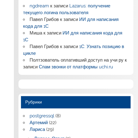
ngdream
к записи
Lazarus: получение
текущего логина пользователя
Павел Грибов
к записи
ИИ для написания
кода для 1С
Миша
к записи
ИИ для написания кода для
1С
Павел Грибов
к записи
1С: Узнать позицию в
цикле
Полтзователь оплативший доступ на учи ру
к
записи
Спам звонки от платформы uchi.ru
Рубрики
postgressql
(8)
Артемий
(22)
Лариса
(29)