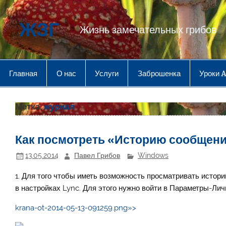
Перейти
к
содержимому
ЖЗГ
Жизнь замечательных грибов
Главная
О нас
Услуги
Заброшенка
Уроки 
Метка:
журнал
Как посмотреть «Историю сообщени
13.05.2014
Павел Грибов
Windows
1. Для того чтобы иметь возможность просматривать истор
в настройках Lync. Для этого нужно войти в Параметры-Ли
krana-ot-2014-05-13-091259.png»>