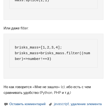
mass.splice(2,1)
Или даже filter:
brisks_mass=[1,2,3,4];

brisks_mass=brisks_mass.filter((num
ber)=>number!==3) 
Но как говорится «Мне не зашло» (c), ибо есть с чем
сравнивать удобство (Python, PHP и т.д.)
Оставить комментарий
javascript
,
удаление элемента