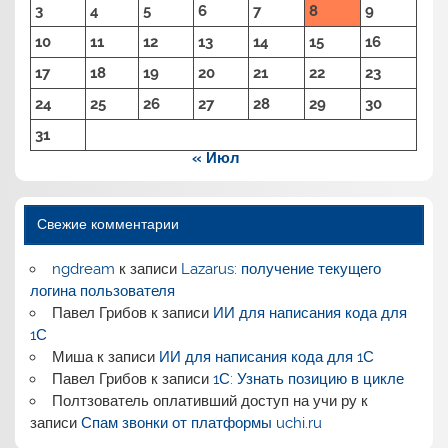
3
4
5
6
7
8
9
10
11
12
13
14
15
16
17
18
19
20
21
22
23
24
25
26
27
28
29
30
31
« Июл
Свежие комментарии
ngdream
к записи
Lazarus: получение текущего
логина пользователя
Павел Грибов
к записи
ИИ для написания кода для
1С
Миша
к записи
ИИ для написания кода для 1С
Павел Грибов
к записи
1С: Узнать позицию в цикле
Полтзователь оплативший доступ на учи ру
к
записи
Спам звонки от платформы uchi.ru