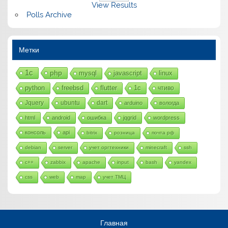
View Results
Polls Archive
Метки
1с
php
mysql
javascript
linux
python
freebsd
flutter
1c
чтиво
Jquery
ubuntu
dart
arduino
вологда
html
android
ошибка
jqgrid
wordpress
консоль
api
bitrix
розница
почта рф
debian
server
учет оргтехники
minecraft
ssh
c++
zabbix
apache
input
bash
yandex
css
web
map
учет ТМЦ
Главная