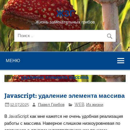
Перейти
к
ЖЗГ
содержимому
Жизнь замечательных грибов
МЕНЮ
Метка:
удаление элемента массива
Javascript: удаление элемента массива
12.07.2025
Павел Грибов
WEB
,
Из жизни
В JavaScript как мне кажется не очень удобная реализация
работы с массива. Наверное слишком низкоуровневая по