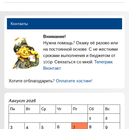
Контакты
Внимание!
Нужна помощь? Окажу её разово или
на постоянной основе. С не жесткими
сроками выполнения и бюджетом от
100р. Связаться со мной:
Телеграм
,
Вконтакт
Хотите отблагодарить?
Оплатите хостинг!
Август 2026
Пн
Вт
Ср
Чт
Пт
Сб
Вс
1
2
3
4
5
6
7
8
9