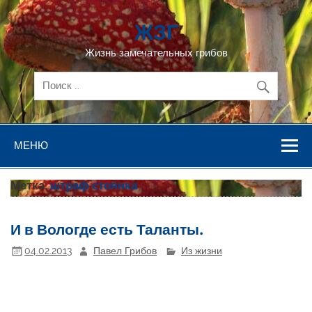
Перейти
к
ЖЗГ
содержимому
Жизнь замечательных грибов
МЕНЮ
Метка:
штраф стоянка
И в Вологде есть Таланты.
04.02.2013
Павел Грибов
Из жизни