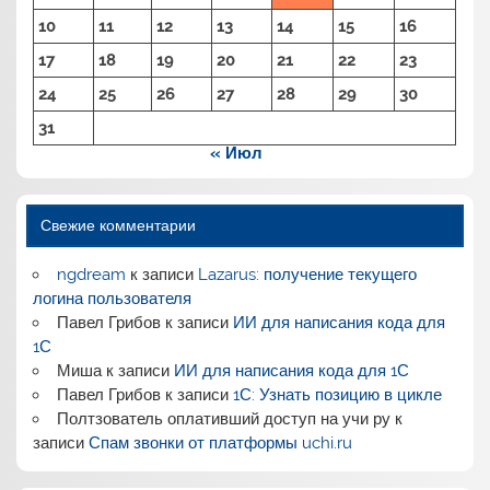
10
11
12
13
14
15
16
17
18
19
20
21
22
23
24
25
26
27
28
29
30
31
« Июл
Свежие комментарии
ngdream
к записи
Lazarus: получение текущего
логина пользователя
Павел Грибов
к записи
ИИ для написания кода для
1С
Миша
к записи
ИИ для написания кода для 1С
Павел Грибов
к записи
1С: Узнать позицию в цикле
Полтзователь оплативший доступ на учи ру
к
записи
Спам звонки от платформы uchi.ru