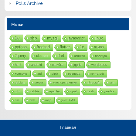
Polls Archive
Метки
1с
php
mysql
javascript
linux
python
freebsd
flutter
1c
чтиво
Jquery
ubuntu
dart
arduino
вологда
html
android
ошибка
jqgrid
wordpress
консоль
api
bitrix
розница
почта рф
debian
server
учет оргтехники
minecraft
ssh
c++
zabbix
apache
input
bash
yandex
css
web
map
учет ТМЦ
Главная