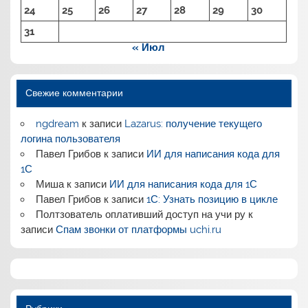
24
25
26
27
28
29
30
31
« Июл
Свежие комментарии
ngdream
к записи
Lazarus: получение текущего
логина пользователя
Павел Грибов
к записи
ИИ для написания кода для
1С
Миша
к записи
ИИ для написания кода для 1С
Павел Грибов
к записи
1С: Узнать позицию в цикле
Полтзователь оплативший доступ на учи ру
к
записи
Спам звонки от платформы uchi.ru