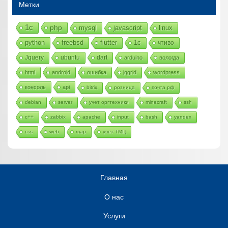
Метки
1с
php
mysql
javascript
linux
python
freebsd
flutter
1c
чтиво
Jquery
ubuntu
dart
arduino
вологда
html
android
ошибка
jqgrid
wordpress
консоль
api
bitrix
розница
почта рф
debian
server
учет оргтехники
minecraft
ssh
c++
zabbix
apache
input
bash
yandex
css
web
map
учет ТМЦ
Главная
О нас
Услуги