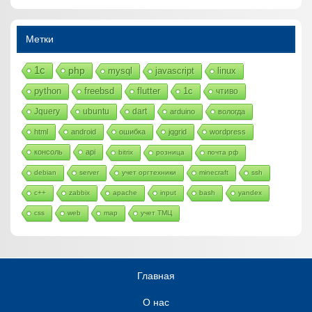
Метки
1с
php
mysql
javascript
linux
python
freebsd
flutter
1c
чтиво
Jquery
ubuntu
dart
arduino
вологда
html
android
ошибка
jqgrid
wordpress
консоль
api
bitrix
розница
почта рф
debian
server
учет оргтехники
minecraft
ssh
c++
zabbix
apache
input
bash
yandex
css
web
map
учет ТМЦ
Главная
О нас