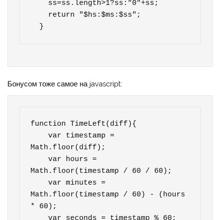
    ss=ss.length>1?ss:"0"+ss;

    return "$hs:$ms:$ss";

  }
Бонусом тоже самое на javascript:
function TimeLeft(diff){    

    var timestamp = 
Math.floor(diff);

    var hours = 
Math.floor(timestamp / 60 / 60);

    var minutes = 
Math.floor(timestamp / 60) - (hours 
* 60);

    var seconds = timestamp % 60;        
