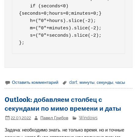
    if (seconds<0)
{seconds=0;hours=0;minutes=0;} 

    h=("0"+hours).slice(-2);

    m=("0"+minutes).slice(-2);

    s=("0"+seconds).slice(-2);

};
Оставить комментарий
dart
,
минуты
,
секунды
,
часы
Outlook: добавляем столбец с
секундами по мимо времени и даты
22.03.2022
Павел Грибов
Windows
Задача: необходимо знать, не только время, но и точные