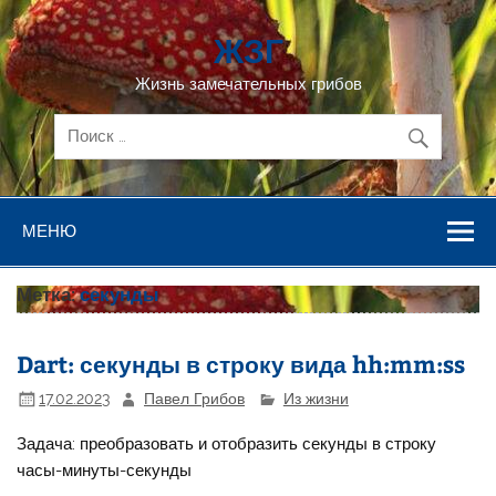
Перейти
к
ЖЗГ
содержимому
Жизнь замечательных грибов
МЕНЮ
Метка:
секунды
Dart: секунды в строку вида hh:mm:ss
17.02.2023
Павел Грибов
Из жизни
Задача: преобразовать и отобразить секунды в строку
часы-минуты-секунды