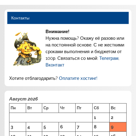
Контакты
Внимание!
Нужна помощь? Окажу её разово или
на постоянной основе. С не жесткими
сроками выполнения и бюджетом от
100р. Связаться со мной:
Телеграм
,
Вконтакт
Хотите отблагодарить?
Оплатите хостинг!
Август 2026
Пн
Вт
Ср
Чт
Пт
Сб
Вс
1
2
3
4
5
6
7
8
9