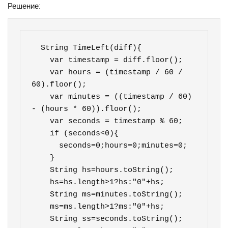
Решение:
  String TimeLeft(diff){

    var timestamp = diff.floor();

    var hours = (timestamp / 60 / 
60).floor();

    var minutes = ((timestamp / 60) 
- (hours * 60)).floor();

    var seconds = timestamp % 60;

    if (seconds<0){

      seconds=0;hours=0;minutes=0;

    }

    String hs=hours.toString();

    hs=hs.length>1?hs:"0"+hs;

    String ms=minutes.toString();

    ms=ms.length>1?ms:"0"+hs;

    String ss=seconds.toString();
