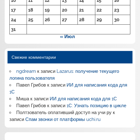
10
11
12
13
14
15
16
17
18
19
20
21
22
23
24
25
26
27
28
29
30
31
« Июл
Свежие комментарии
ngdream
к записи
Lazarus: получение текущего
логина пользователя
Павел Грибов
к записи
ИИ для написания кода для
1С
Миша
к записи
ИИ для написания кода для 1С
Павел Грибов
к записи
1С: Узнать позицию в цикле
Полтзователь оплативший доступ на учи ру
к
записи
Спам звонки от платформы uchi.ru