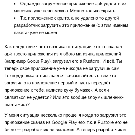
Однажды загруженное приложение apk удалить из
магазина уже невозможно. Можно только скрыть
Т.к. приложение скрыто, а не удалено то другой
разработчик загрузить это приложение (с этим именем
пакета) уже не может.
Как следствие часто возникают ситуации: кто-то скачал
apk твоего приложения из любого магазина приложений
(например Goole Play), загрузил его в Rustore.. И всё. Ты
теперь своё приложение уже никогда не загрузишь сам.
Техподдержка отписывается: связывайтесь с тем кто
загрузил это приложение первый и пусть передаёт
приложение к тебе, написав кучу бумажек. А если
связаться не удаётся? Или это вообще злоумышленник-
шантажист?
У меня ситуация несколько проще: я когда то загрузил это
приложение скачав из Google Play его, т.к. в Rustore его не
было — разработчик не выложил. А теперь разработчик и