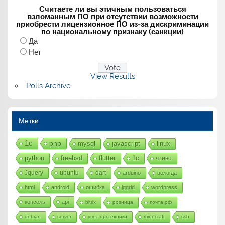
Считаете ли вы этичным пользоваться
взломанным ПО при отсутствии возможности
приобрести лицензионное ПО из-за дискриминации
по национальному признаку (санкции)
Да
Нет
View Results
Polls Archive
Метки
1с
php
mysql
javascript
linux
python
freebsd
flutter
1c
чтиво
Jquery
ubuntu
dart
arduino
вологда
html
android
ошибка
jqgrid
wordpress
консоль
api
bitrix
розница
почта рф
debian
server
учет оргтехники
minecraft
ssh