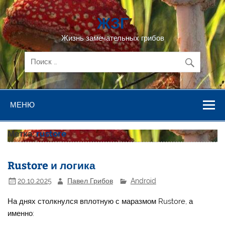
Перейти
к
ЖЗГ
содержимому
Жизнь замечательных грибов
МЕНЮ
Метка:
rustore
Rustore и логика
20.10.2025
Павел Грибов
Android
На днях столкнулся вплотную с маразмом Rustore, а
именно: