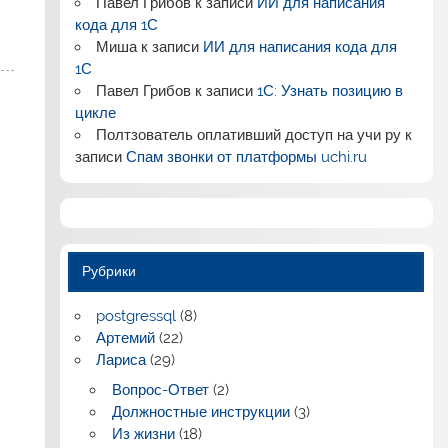
Павел Грибов
к записи
ИИ для написания
кода для 1С
Миша
к записи
ИИ для написания кода для
1С
Павел Грибов
к записи
1С: Узнать позицию в
цикле
Полтзователь оплативший доступ на учи ру
к
записи
Спам звонки от платформы uchi.ru
Рубрики
postgressql
(8)
Артемий
(22)
Лариса
(29)
Вопрос-Ответ
(2)
Должностные инструкции
(3)
Из жизни
(18)