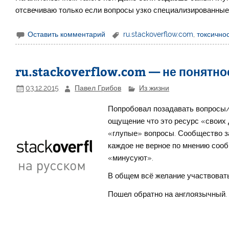
отсвечиваю только если вопросы узко специализированные,
Оставить комментарий
ru.stackoverflow.com
,
токсично
ru.stackoverflow.com — не понятно
03.12.2015
Павел Грибов
Из жизни
Попробовал позадавать вопросы/п
ощущение что это ресурс «своих 
«глупые» вопросы. Сообщество за
каждое не верное по мнению сооб
«минусуют».
В общем всё желание участвовать
Пошел обратно на англоязычный.