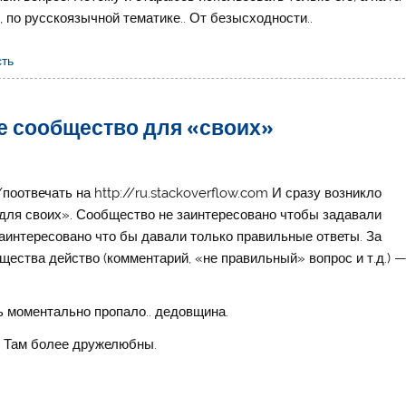
 по русскоязычной тематике.. От безысходности..
сть
е сообщество для «своих»
оотвечать на http://ru.stackoverflow.com И сразу возникло
для своих». Сообщество не заинтересовано чтобы задавали
интересовано что бы давали только правильные ответы. За
щества действо (комментарий, «не правильный» вопрос и т.д.) 
 моментально пропало.. дедовщина.
 Там более дружелюбны.