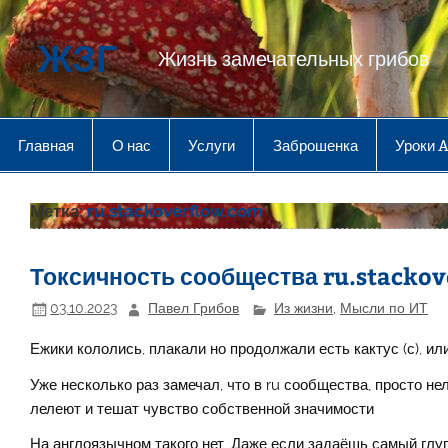
Перейти
к
содержимому
ЖЗГ
Жизнь замечательных грибов
Главная
О нас
Услуги
Заброшенка
Уроки 
Метка:
ru.stackoverflow.com
Токсичность сообщества ru.stacko
03.10.2023
Павел Грибов
Из жизни
,
Мысли по ИТ
Ежики кололись, плакали но продолжали есть кактус (с), и
Уже несколько раз замечал, что в ru сообщества, просто не
лелеют и тешат чувство собственной значимости
На англоязычном такого нет. Даже если задаёшь самый глуп