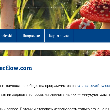
Android
Шпаргалки
Карта сайта
verflow.com
ли токсичность сообщества программистов на
ru.stackoverflow.c
льзя ни задавать вопросы, ни отвечать на них — минусуют, хамят
ый вопрос. Потому и стараюсь использовать только его, а на ru