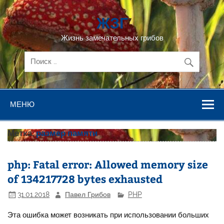
Перейти
к
ЖЗГ
содержимому
Жизнь замечательных грибов
МЕНЮ
Метка:
размер памяти
php: Fatal error: Allowed memory size
of 134217728 bytes exhausted
31.01.2018
Павел Грибов
PHP
Эта ошибка может возникать при использовании больших