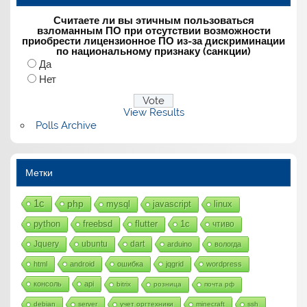
Считаете ли вы этичным пользоваться
взломанным ПО при отсутствии возможности
приобрести лицензионное ПО из-за дискриминации
по национальному признаку (санкции)
Да
Нет
View Results
Polls Archive
Метки
1с
php
mysql
javascript
linux
python
freebsd
flutter
1c
чтиво
Jquery
ubuntu
dart
arduino
вологда
html
android
ошибка
jqgrid
wordpress
консоль
api
bitrix
розница
почта рф
debian
server
учет оргтехники
minecraft
ssh