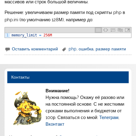
массивов или строк большой величины.
Решение: увеличиваем размер памяти под скрипты php в
php.ini (по умолчанию 128М), например до:
1
memory_limit
=
256M
Оставить комментарий
php
,
ошибка
,
размер памяти
Контакты
Внимание!
Нужна помощь? Окажу её разово или
на постоянной основе. С не жесткими
сроками выполнения и бюджетом от
100р. Связаться со мной:
Телеграм
,
Вконтакт