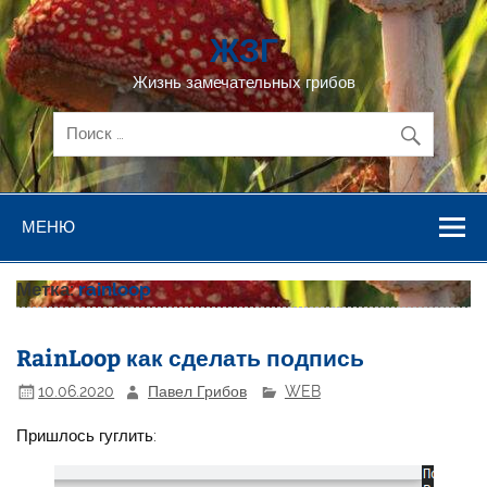
Перейти
к
ЖЗГ
содержимому
Жизнь замечательных грибов
МЕНЮ
Метка:
rainloop
RainLoop как сделать подпись
10.06.2020
Павел Грибов
WEB
Пришлось гуглить: