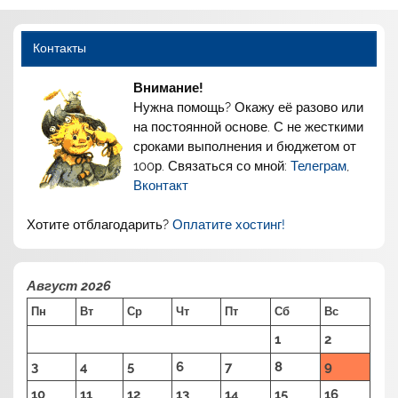
Контакты
Внимание!
Нужна помощь? Окажу её разово или
на постоянной основе. С не жесткими
сроками выполнения и бюджетом от
100р. Связаться со мной:
Телеграм
,
Вконтакт
Хотите отблагодарить?
Оплатите хостинг!
Август 2026
Пн
Вт
Ср
Чт
Пт
Сб
Вс
1
2
3
4
5
6
7
8
9
10
11
12
13
14
15
16