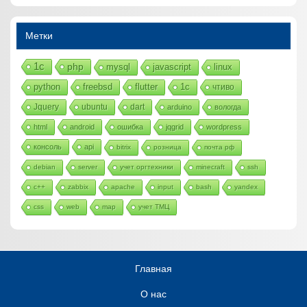
Метки
1с
php
mysql
javascript
linux
python
freebsd
flutter
1c
чтиво
Jquery
ubuntu
dart
arduino
вологда
html
android
ошибка
jqgrid
wordpress
консоль
api
bitrix
розница
почта рф
debian
server
учет оргтехники
minecraft
ssh
c++
zabbix
apache
input
bash
yandex
css
web
map
учет ТМЦ
Главная
О нас