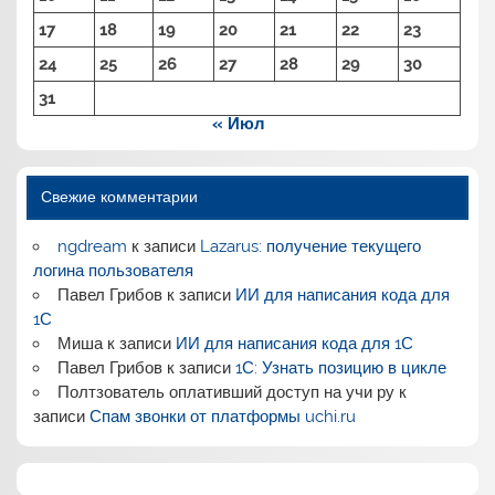
17
18
19
20
21
22
23
24
25
26
27
28
29
30
31
« Июл
Свежие комментарии
ngdream
к записи
Lazarus: получение текущего
логина пользователя
Павел Грибов
к записи
ИИ для написания кода для
1С
Миша
к записи
ИИ для написания кода для 1С
Павел Грибов
к записи
1С: Узнать позицию в цикле
Полтзователь оплативший доступ на учи ру
к
записи
Спам звонки от платформы uchi.ru