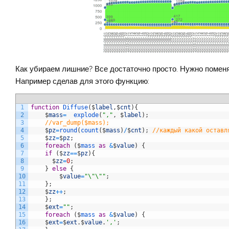
Как убираем лишние? Все достаточно просто. Нужно поменять 
Например сделав для этого функцию:
1
function
Diffuse
(
$
label
,
$
cnt
)
{
2
$
mass
=
explode
(
","
,
$
label
)
;
3
//var_dump($mass);
4
$
pz
=
round
(
count
(
$
mass
)
/
$
cnt
)
;
//каждый какой оставл
5
$
zz
=
$
pz
;
6
foreach
(
$
mass 
as
&
$
value
)
{
7
if
(
$
zz
==
$
pz
)
{
8
$
zz
=
0
;
9
}
else
{
10
$
value
=
"\"\""
;
11
}
;
12
$
zz
++
;
13
}
;
14
$
ext
=
""
;
15
foreach
(
$
mass 
as
&
$
value
)
{
16
$
ext
=
$
ext
.
$
value
.
','
;