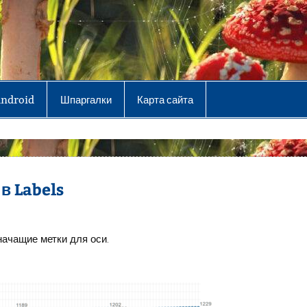
Android
Шпаргалки
Карта сайта
в Labels
начащие метки для оси.