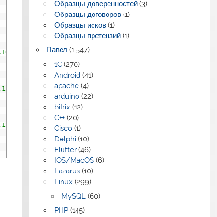
Образцы доверенностей
(3)
Образцы договоров
(1)
Образцы исков
(1)
Образцы претензий
(1)
Павел
(1 547)
,164,1)"
,
pointStrokeColor
:
"#fff"
,
pointHighlightFill
:
"#fff"
,
poi
1C
(270)
Android
(41)
apache
(4)
,126,164,1)"
,
pointStrokeColor
:
"#fff"
,
pointHighlightFill
:
"#fff"
arduino
(22)
bitrix
(12)
C++
(20)
,126,164,1)"
,
pointStrokeColor
:
"#fff"
,
pointHighlightFill
:
"#fff"
Cisco
(1)
Delphi
(10)
Flutter
(46)
IOS/MacOS
(6)
Lazarus
(10)
Linux
(299)
MySQL
(60)
PHP
(145)