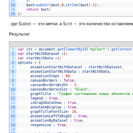
17
}
;
18
$
ext
=
substr
(
$
ext
,
0
,
strlen
(
$
ext
)
-
1
)
;
19
return
$
ext
;
20
}
;
, где $label — это метки, а $cnt — это количество оставляе
Результат:
1
var
ctx
=
document
.
getElementById
(
"myChart"
)
.
getContext
2
var
startWithDataset
=
1
;
3
var
startWithData
=
1
;
4
options
=
{
5
animationStartWithDataset
:
startWithDataset
,
6
animationStartWithData
:
startWithData
,
7
animationSteps
:
60
,
8
canvasBorders
:
false
,
9
canvasBordersWidth
:
3
,
10
canvasBordersColor
:
"black"
,
11
graphTitle
:
"График соотношения новых абонентов 
12
legend
:
true
,
13
inGraphDataShow
:
true
,
14
annotateDisplay
:
true
,
15
graphTitleFontSize
:
18
,
16
animationLeftToRight
:
true
,
17
animationByDataset
:
true
,
18
responsive
:
true
,
19