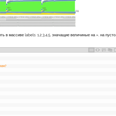
в массиве labels: 1,2,3,4,5, значащие величиные на », на пусто
яем?