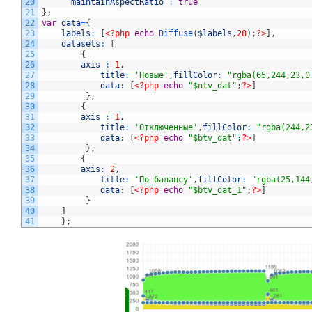
20
maintainAspectRatio
:
true
21
}
;
22
var
data
=
{
23
labels
:
[
<?php
echo
Diffuse
(
$labels
,
28
)
;
?>
]
,
24
datasets
:
[
25
{
26
axis
:
1
,
27
title
:
'Новые'
,
fillColor
:
"rgba(65,244,23,0
28
data
:
[
<?php
echo
"$ntv_dat"
;
?>
]
29
}
,
30
{
31
axis
:
1
,
32
title
:
'Отключенные'
,
fillColor
:
"rgba(244,2
33
data
:
[
<?php
echo
"$btv_dat"
;
?>
]
34
}
,
35
{
36
axis
:
2
,
37
title
:
'По балансу'
,
fillColor
:
"rgba(25,144
38
data
:
[
<?php
echo
"$btv_dat_1"
;
?>
]
39
}
40
]
41
}
;