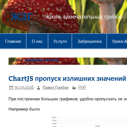
Перейти
к
содержимому
ЖЗГ
Жизнь замечательных грибов
Главная
О нас
Услуги
Заброшенка
Уроки 
Метка:
пропуск меток
ChartJS пропуск излишних значений 
30.09.2016
Павел Грибов
PHP
При построении больших графиков, удобно пропускать не з
Например было: