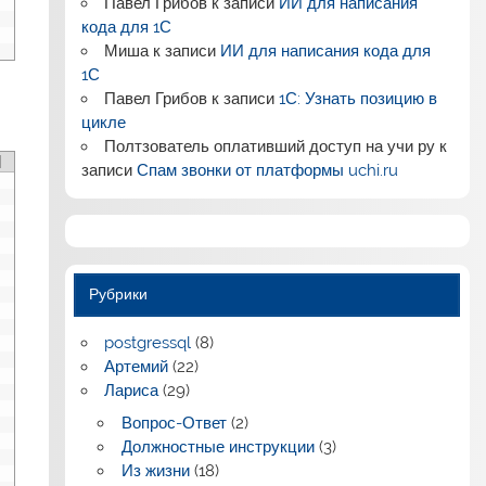
Павел Грибов
к записи
ИИ для написания
кода для 1С
Миша
к записи
ИИ для написания кода для
1С
Павел Грибов
к записи
1С: Узнать позицию в
цикле
Полтзователь оплативший доступ на учи ру
к
записи
Спам звонки от платформы uchi.ru
Рубрики
postgressql
(8)
Артемий
(22)
Лариса
(29)
Вопрос-Ответ
(2)
Должностные инструкции
(3)
Из жизни
(18)