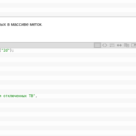
мых в массиве меток.
(
"2d"
)
;
и отключенных ТВ"
,